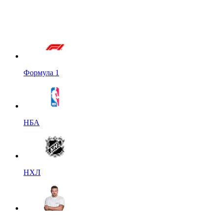
Формула 1
НБА
НХЛ