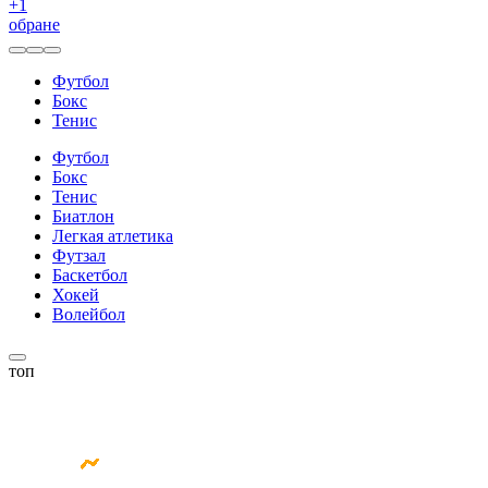
+
1
обране
Футбол
Бокс
Тенис
Футбол
Бокс
Тенис
Биатлон
Легкая атлетика
Футзал
Баскетбол
Хокей
Волейбол
топ