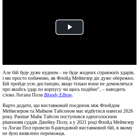
Play
Video
Але бій буде дуже нудним – не буде жодних справжніх ударів,
і ми просто побачимо, як Флойд Мейвезер діє дуже обережно.
Бій пройде усю дистанцію, якщо тільки вони не домовляться
про якийсь удар по корпусу чи щось подібне", – наводить
слова Логана Пола
Bloody Elbow
.
Варто додати, що виставковий поєдинок між Флойдом
Мейвезером та Майком Тайсоном має відбутися навесні 2026
року. Раніше Майк Тайсон поступився одноголосним
рішенням суддів Джейку Полу, а у 2021 році Флойд Мейвезер
та Логан Пол провели 8-раундовий виставковий бій, в якому
не було виявлено переможця.