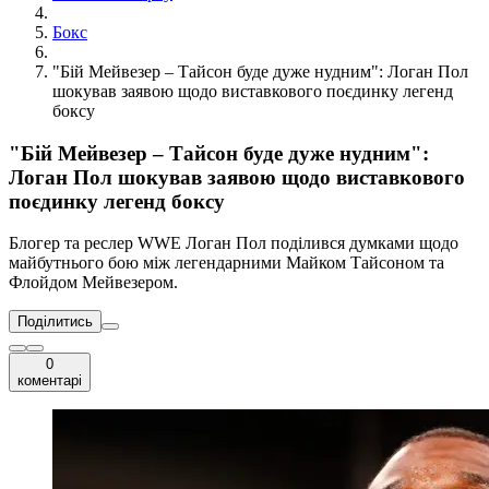
Бокс
"Бій Мейвезер – Тайсон буде дуже нудним": Логан Пол
шокував заявою щодо виставкового поєдинку легенд
боксу
"Бій Мейвезер – Тайсон буде дуже нудним":
Логан Пол шокував заявою щодо виставкового
поєдинку легенд боксу
Блогер та реслер WWE Логан Пол поділився думками щодо
майбутнього бою між легендарними Майком Тайсоном та
Флойдом Мейвезером.
Поділитись
0
коментарі