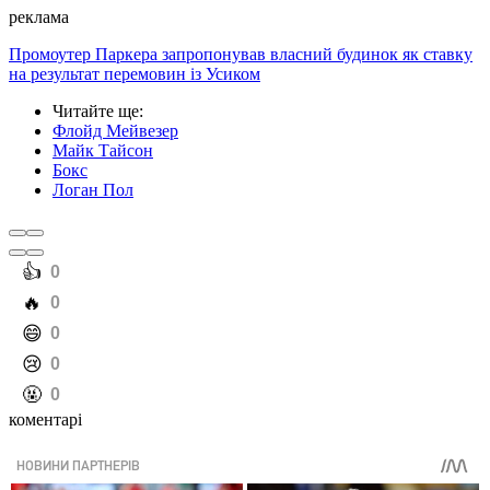
реклама
Промоутер Паркера запропонував власний будинок як ставку
на результат перемовин із Усиком
Читайте ще
:
Флойд Мейвезер
Майк Тайсон
Бокс
Логан Пол
️👍
0
️🔥
0
️😄
0
️😢
0
️🤬
0
коментарі