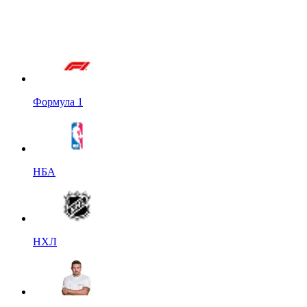
Формула 1
НБА
НХЛ