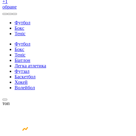
+
1
обране
Футбол
Бокс
Теніс
Футбол
Бокс
Теніс
Біатлон
Легка атлетика
Футзал
Баскетбол
Хокей
Волейбол
топ