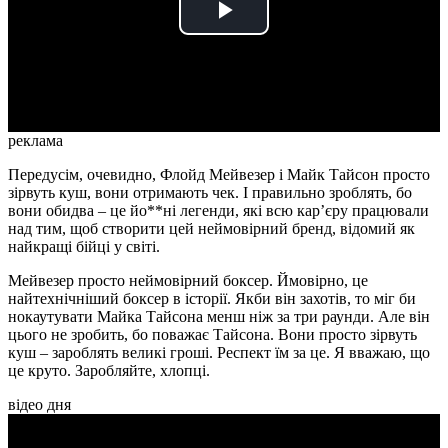
Play
Video
реклама
Передусім, очевидно, Флойд Мейвезер і Майк Тайсон просто
зірвуть куш, вони отримають чек. І правильно зроблять, бо
вони обидва – це йо**ні легенди, які всю кар’єру працювали
над тим, щоб створити цей неймовірний бренд, відомий як
найкращі бійці у світі.
Мейвезер просто неймовірний боксер. Ймовірно, це
найтехнічніший боксер в історії. Якби він захотів, то міг би
нокаутувати Майка Тайсона менш ніж за три раунди. Але він
цього не зробить, бо поважає Тайсона. Вони просто зірвуть
куш – зароблять великі гроші. Респект їм за це. Я вважаю, що
це круто. Заробляйте, хлопці.
відео дня