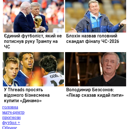
головна
матч-центр
прогнози
футбол +
Обране