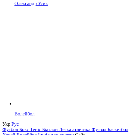
Олександр Усик
Волейбол
Укр
Рус
Футбол
Бокс
Теніс
Біатлон
Легка атлетика
Футзал
Баскетбол
Хокей
Волейбол
Інші види спорту
Сайт