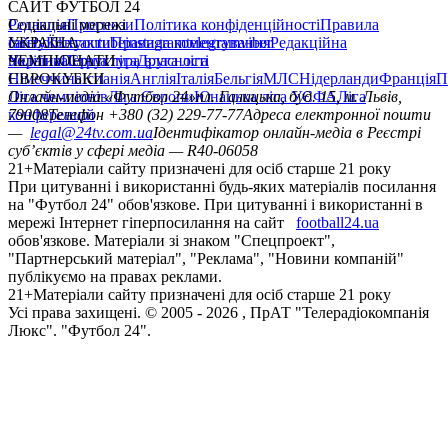
САЙТ ФУТБОЛ 24
Редакція
Соціальні мережі
Прогнози
Політика конфіденційності
Правила
сайту
facebook
УКРАЇНА
Контакти
x
youtube
Правила коментування
instagram
telegram
viber
Редакційна
політика
Україна
ЧЕМПІОНАТИ
Перша ліга
Структура власності
Друга ліга
Німеччина
ЄВРОКУБКИ
Іспанія
Англія
Італія
Бельгія
МЛС
Нідерланди
Франція
П
Ліга чемпіонів
Онлайн-медіа «Футбол 24»
Ліга Європи
Юнацька ліга УЄФА
пл. Галицька, буд. 15, м. Львів,
Ліга
конференцій
79008
Телефон +380 (32) 229-77-77
Адреса електронної пошти
—
legal@24tv.com.ua
Ідентифікатор онлайн-медіа в Реєстрі
суб’єктів у сфері медіа — R40-06058
21+
Матеріали сайту призначені для осіб старше 21 року
При цитуванні і використанні будь-яких матеріалів посилання
на "Футбол 24" обов'язкове. При цитуванні і використанні в
мережі Інтернет гіперпосилання на сайт
football24.ua
обов'язкове. Матеріали зі знаком "Спецпроект",
"Партнерський матеріал", "Реклама", "Новини компаній"
публікуємо на правах реклами.
21+
Матеріали сайту призначені для осіб старше 21 року
Усi права захищенi. © 2005 -
2026
, ПрАТ "Телерадіокомпанія
Люкс". "Футбол 24".