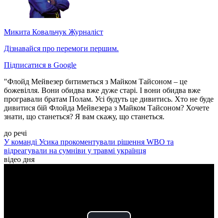
Микита Ковальчук
Журналіст
Дізнавайся про перемоги першим.
Підписатися в Google
"Флойд Мейвезер битиметься з Майком Тайсоном – це
божевілля. Вони обидва вже дуже старі. І вони обидва вже
програвали братам Полам. Усі будуть це дивитись. Хто не буде
дивитися бій Флойда Мейвезера з Майком Тайсоном? Хочете
знати, що станеться? Я вам скажу, що станеться.
до речі
У команді Усика прокоментували рішення WBO та
відреагували на сумніви у травмі українця
відео дня