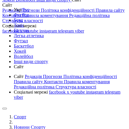
Сайт
Укр
Рус
Редакція
Прогнози
Політика конфіденційності
Правила сайту
Футбол
Контакти
Правила коментування
Редакційна політика
Бокс
Структура власності
Теніс
Соціальні мережі
Біатлон
facebook
x
youtube
instagram
telegram
viber
Легка атлетика
Футзал
Баскетбол
Хокей
Волейбол
Інші види спорту
Сайт
Сайт
Редакція
Прогнози
Політика конфіденційності
Правила сайту
Контакти
Правила коментування
Редакційна політика
Структура власності
Соціальні мережі
facebook
x
youtube
instagram
telegram
viber
Спорт
Новини Спорту