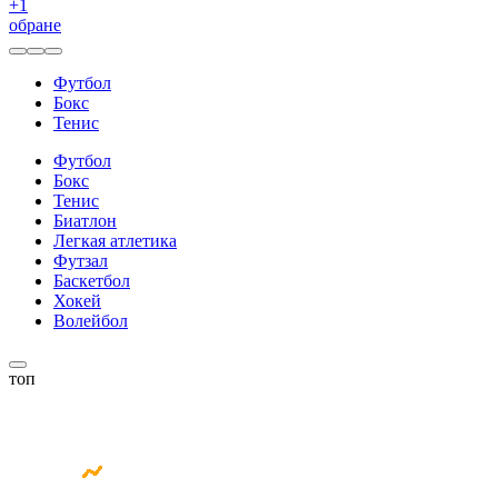
+
1
обране
Футбол
Бокс
Тенис
Футбол
Бокс
Тенис
Биатлон
Легкая атлетика
Футзал
Баскетбол
Хокей
Волейбол
топ