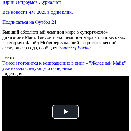
Юрий Остроумов
Журналист
Все новости ЧМ-2026 в один клик.
Подписаться на Футбол 24
Бывший абсолютный чемпион мира в супертяжелом
дивизионе Майк Тайсон и экс-чемпион мира в пяти весовых
категориях Флойд Мейвезер-младший встретятся весной
следующего года, сообщает
Source of Boxing
.
кстати
Тайсон готовится к возвращению в ринг – "Железный Майк"
уже назвал следующего соперника
видео дня
Play