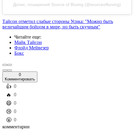
Допис, поширений Source of Boxing (@sourceofboxing)
Тайсон отметил слабые стороны Усика: "Можно быть
величайшим бойцом в мире, но быть скучным"
Читайте еще
:
Майк Тайсон
Флойд Мейвезер
Бокс
0
Комментировать
️👍
0
️🔥
0
️😄
0
️😢
0
️🤬
0
комментарии