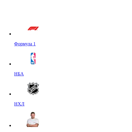
Формула 1
НБА
НХЛ