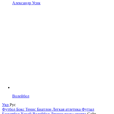
Александр Усик
Волейбол
Укр
Рус
Футбол
Бокс
Тенис
Биатлон
Легкая атлетика
Футзал
Баскетбол
Хокей
Волейбол
Другие виды спорта
Сайт