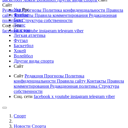
Сайт
Укр
Рус
Редакция
Прогнозы
Политика конфиденциальности
Правила
Футбол
сайту
Контакты
Правила комментирования
Редакционная
Бокс
политика
Структура собственности
Тенис
Соц. сети
Биатлон
facebook
x
youtube
instagram
telegram
viber
Легкая атлетика
Футзал
Баскетбол
Хокей
Волейбол
Другие виды спорта
Сайт
Сайт
Редакция
Прогнозы
Политика
конфиденциальности
Правила сайту
Контакты
Правила
комментирования
Редакционная политика
Структура
собственности
Соц. сети
facebook
x
youtube
instagram
telegram
viber
Спорт
Новости Cпорта