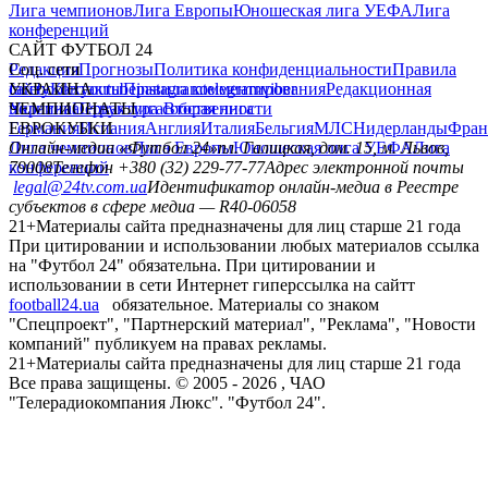
Лига чемпионов
Лига Европы
Юношеская лига УЕФА
Лига
конференций
САЙТ ФУТБОЛ 24
Редакция
Соц. сети
Прогнозы
Политика конфиденциальности
Правила
сайту
facebook
УКРАИНА
Контакты
x
youtube
Правила комментирования
instagram
telegram
viber
Редакционная
политика
Украина
ЧЕМПИОНАТЫ
Первая лига
Структура собственности
Вторая лига
Германия
ЕВРОКУБКИ
Испания
Англия
Италия
Бельгия
МЛС
Нидерланды
Фран
Лига чемпионов
Онлайн-медиа «Футбол 24»
Лига Европы
пл. Галицкая, дом. 15, м. Львов,
Юношеская лига УЕФА
Лига
конференций
79008
Телефон +380 (32) 229-77-77
Адрес электронной почты
legal@24tv.com.ua
Идентификатор онлайн-медиа в Реестре
субъектов в сфере медиа — R40-06058
21+
Материалы сайта предназначены для лиц старше 21 года
При цитировании и использовании любых материалов ссылка
на "Футбол 24" обязательна. При цитировании и
использовании в сети Интернет гиперссылка на сайтт
football24.ua
обязательное. Материалы со знаком
"Спецпроект", "Партнерский материал", "Реклама", "Новости
компаний" публикуем на правах рекламы.
21+
Материалы сайта предназначены для лиц старше 21 года
Все права защищены. © 2005 -
2026
, ЧАО
"Телерадиокомпания Люкс". "Футбол 24".