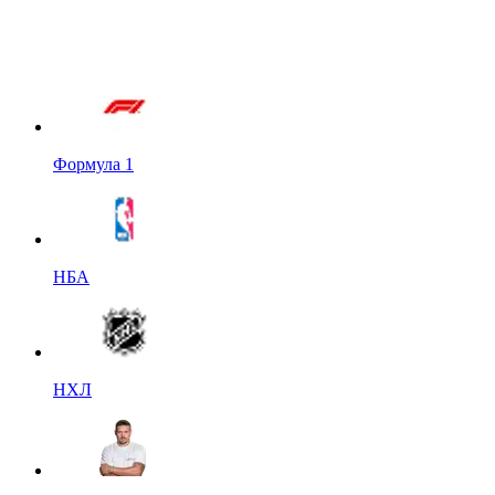
Формула 1
НБА
НХЛ