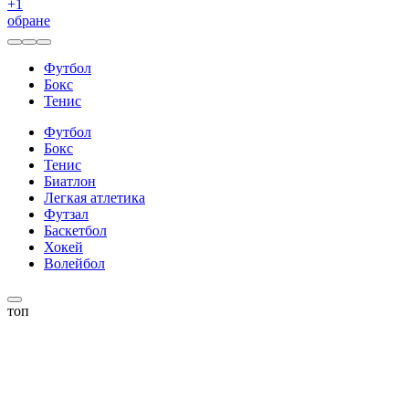
+
1
обране
Футбол
Бокс
Тенис
Футбол
Бокс
Тенис
Биатлон
Легкая атлетика
Футзал
Баскетбол
Хокей
Волейбол
топ