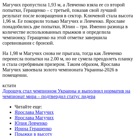
Магучих пропустила 1,93 м, а Левченко взяла ее со второй
попытки, Геращенко – с третьей, показав свой лучший
результат после возвращения в сектор. Ключевой стала высота
1,96 м. Ее покорили только Магучих и Левченко. Ярославе
понадобились две попытки, Юлии – три. Именно разница в
количестве использованных прыжков и определила
чемпионку. Геращенко на этой отметке завершила
соревнования с бронзой.
На 1,98 м Магучих снова не прыгала, тогда как Левченко
перенесла попытки на 2.00 м, но не сумела преодолеть планку
и стала серебряным призером. Таким образом, Ярослава
Магучих завоевала золото чемпионата Украины-2026 в
помещении.
кстати
Дорощук стал чемпионом Украины и выполнил норматив на
чемпионат мира – подтвердил статус лидера
Читайте еще
:
Ярослава Магучих
Ярослава Магучих
Юлия Левченко
Ирина Геращенко
Прыжки в высоту