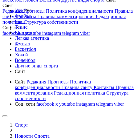
Сайт
Укр
Рус
Редакция
Прогнозы
Политика конфиденциальности
Правила
Футбол
сайту
Контакты
Правила комментирования
Редакционная
Бокс
политика
Структура собственности
Тенис
Соц. сети
Биатлон
facebook
x
youtube
instagram
telegram
viber
Легкая атлетика
Футзал
Баскетбол
Хокей
Волейбол
Другие виды спорта
Сайт
Сайт
Редакция
Прогнозы
Политика
конфиденциальности
Правила сайту
Контакты
Правила
комментирования
Редакционная политика
Структура
собственности
Соц. сети
facebook
x
youtube
instagram
telegram
viber
Спорт
Новости Cпорта