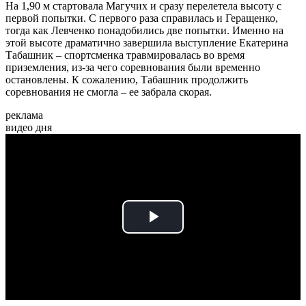
На 1,90 м стартовала Магучих и сразу перелетела высоту с
первой попытки. С первого раза справилась и Геращенко,
тогда как Левченко понадобились две попытки. Именно на
этой высоте драматично завершила выступление Екатерина
Табашник – спортсменка травмировалась во время
приземления, из-за чего соревнования были временно
остановлены. К сожалению, Табашник продолжить
соревнования не смогла – ее забрала скорая.
реклама
видео дня
Play
Video