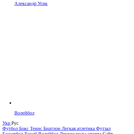
Александр Усик
Волейбол
Укр
Рус
Футбол
Бокс
Тенис
Биатлон
Легкая атлетика
Футзал
Баскетбол
Хокей
Волейбол
Другие виды спорта
Сайт