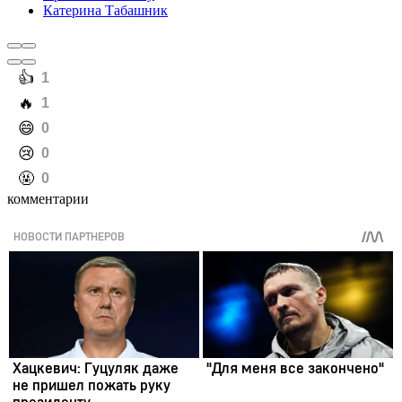
Катерина Табашник
️👍
1
️🔥
1
️😄
0
️😢
0
️🤬
0
комментарии