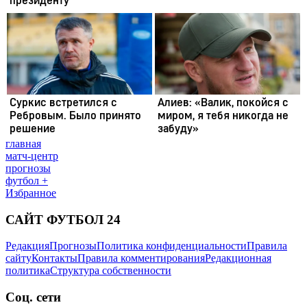
главная
матч-центр
прогнозы
футбол +
Избранное
САЙТ ФУТБОЛ 24
Редакция
Прогнозы
Политика конфиденциальности
Правила
сайту
Контакты
Правила комментирования
Редакционная
политика
Структура собственности
Соц. сети