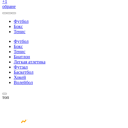
+
1
обране
Футбол
Бокс
Тенис
Футбол
Бокс
Тенис
Биатлон
Легкая атлетика
Футзал
Баскетбол
Хокей
Волейбол
топ