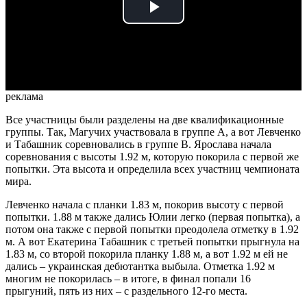
Play
Video
реклама
Все участницы были разделены на две квалификационные
группы. Так, Магучих участвовала в группе A, а вот Левченко
и Табашник соревновались в группе B. Ярослава начала
соревнования с высоты 1.92 м, которую покорила с первой же
попытки. Эта высота и определила всех участниц чемпионата
мира.
Левченко начала с планки 1.83 м, покорив высоту с первой
попытки. 1.88 м также дались Юлии легко (первая попытка), а
потом она также с первой попытки преодолела отметку в 1.92
м. А вот Екатерина Табашник с третьей попытки прыгнула на
1.83 м, со второй покорила планку 1.88 м, а вот 1.92 м ей не
дались – украинская дебютантка выбыла. Отметка 1.92 м
многим не покорилась – в итоге, в финал попали 16
прыгуний, пять из них – с раздельного 12-го места.