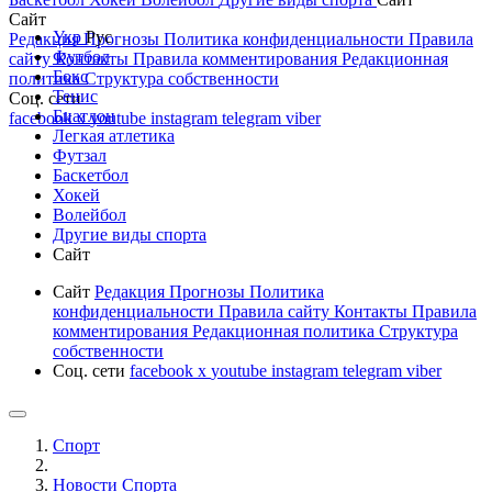
Сайт
Укр
Рус
Редакция
Прогнозы
Политика конфиденциальности
Правила
Футбол
сайту
Контакты
Правила комментирования
Редакционная
Бокс
политика
Структура собственности
Тенис
Соц. сети
Биатлон
facebook
x
youtube
instagram
telegram
viber
Легкая атлетика
Футзал
Баскетбол
Хокей
Волейбол
Другие виды спорта
Сайт
Сайт
Редакция
Прогнозы
Политика
конфиденциальности
Правила сайту
Контакты
Правила
комментирования
Редакционная политика
Структура
собственности
Соц. сети
facebook
x
youtube
instagram
telegram
viber
Спорт
Новости Cпорта