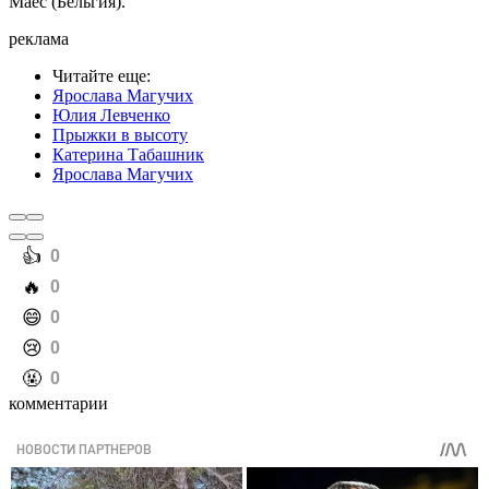
Маес (Бельгия).
реклама
Читайте еще
:
Ярослава Магучих
Юлия Левченко
Прыжки в высоту
Катерина Табашник
Ярослава Магучих
️👍
0
️🔥
0
️😄
0
️😢
0
️🤬
0
комментарии