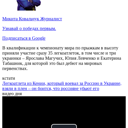
Микита Ковальчук
Журналист
Узнавай о победах первым.
Подписаться в Google
В квалификации к чемпионату мира по прыжкам в высоту
приняли участие сразу 35 легкоатлеток, в том числе и три
украинки – Ярослава Магучих, Юлия Левченко и Екатерина
Табашник, для которой это был дебют на мировых
первенствах.
кстати
Легкоатлета из Кении, который воевал за Россию в Украине,
взяли в плен – он боится, что россияне убьют его
видео дня