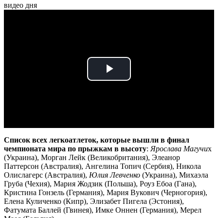
видео дня
Play
Video
Список всех легкоатлеток, которые вышли в финал
чемпионата мира по прыжкам в высоту
:
Ярослава Магучи
х
(Украина), Морган Лейк (Великобритания), Элеанор
Паттерсон (Австралия), Ангелина Топич (Сербия), Никола
Олислагерс (Австралия),
Юлия Левченко
(Украина), Михаэла
Груба (Чехия), Мария Жодзик (Польша), Роуз Ебоа (Гана),
Кристина Гонзель (Германия), Мария Вукович (Черногория),
Елена Куличенко (Кипр), Элизабет Пигела (Эстония),
Фатумата Баллей (Гвинея), Имке Оннен (Германия), Мерел