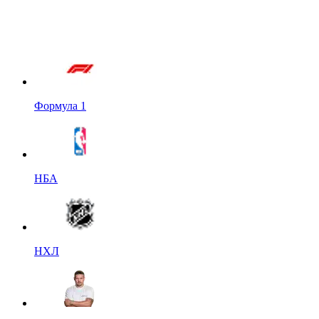
Формула 1
НБА
НХЛ