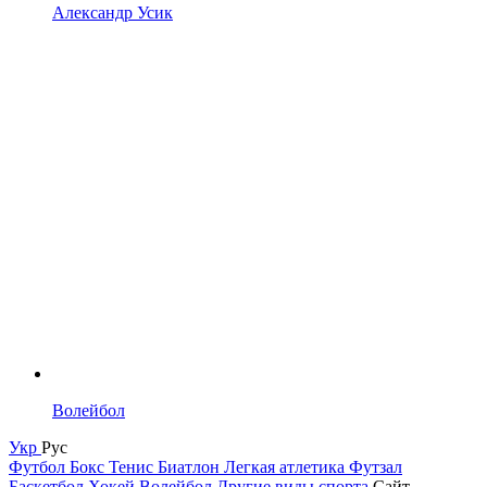
Александр Усик
Волейбол
Укр
Рус
Футбол
Бокс
Тенис
Биатлон
Легкая атлетика
Футзал
Баскетбол
Хокей
Волейбол
Другие виды спорта
Сайт