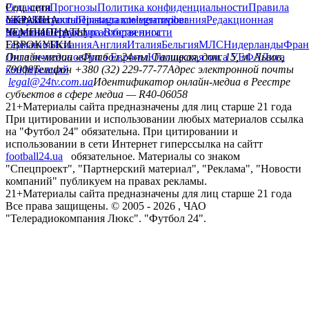
Редакция
Соц. сети
Прогнозы
Политика конфиденциальности
Правила
сайту
facebook
УКРАИНА
Контакты
x
youtube
Правила комментирования
instagram
telegram
viber
Редакционная
политика
Украина
ЧЕМПИОНАТЫ
Первая лига
Структура собственности
Вторая лига
Германия
ЕВРОКУБКИ
Испания
Англия
Италия
Бельгия
МЛС
Нидерланды
Фран
Лига чемпионов
Онлайн-медиа «Футбол 24»
Лига Европы
пл. Галицкая, дом. 15, м. Львов,
Юношеская лига УЕФА
Лига
конференций
79008
Телефон +380 (32) 229-77-77
Адрес электронной почты
legal@24tv.com.ua
Идентификатор онлайн-медиа в Реестре
субъектов в сфере медиа — R40-06058
21+
Материалы сайта предназначены для лиц старше 21 года
При цитировании и использовании любых материалов ссылка
на "Футбол 24" обязательна. При цитировании и
использовании в сети Интернет гиперссылка на сайтт
football24.ua
обязательное. Материалы со знаком
"Спецпроект", "Партнерский материал", "Реклама", "Новости
компаний" публикуем на правах рекламы.
21+
Материалы сайта предназначены для лиц старше 21 года
Все права защищены. © 2005 -
2026
, ЧАО
"Телерадиокомпания Люкс". "Футбол 24".