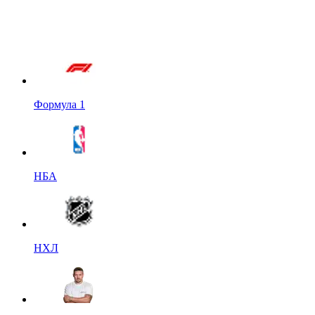
Формула 1
НБА
НХЛ