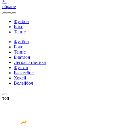
+
1
обране
Футбол
Бокс
Тенис
Футбол
Бокс
Тенис
Биатлон
Легкая атлетика
Футзал
Баскетбол
Хокей
Волейбол
топ