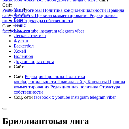
Сайт
Укр
Рус
Редакция
Прогнозы
Политика конфиденциальности
Правила
Футбол
сайту
Контакты
Правила комментирования
Редакционная
Бокс
политика
Структура собственности
Тенис
Соц. сети
Биатлон
facebook
x
youtube
instagram
telegram
viber
Легкая атлетика
Футзал
Баскетбол
Хокей
Волейбол
Другие виды спорта
Сайт
Сайт
Редакция
Прогнозы
Политика
конфиденциальности
Правила сайту
Контакты
Правила
комментирования
Редакционная политика
Структура
собственности
Соц. сети
facebook
x
youtube
instagram
telegram
viber
Бриллиантовая лига