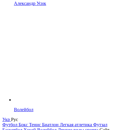
Александр Усик
Волейбол
Укр
Рус
Футбол
Бокс
Тенис
Биатлон
Легкая атлетика
Футзал
Баскетбол
Хокей
Волейбол
Другие виды спорта
Сайт