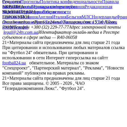
Редакция
Соц. сети
Прогнозы
Политика конфиденциальности
Правила
сайту
facebook
УКРАИНА
Контакты
x
youtube
Правила комментирования
instagram
telegram
viber
Редакционная
политика
Украина
ЧЕМПИОНАТЫ
Первая лига
Структура собственности
Вторая лига
Германия
ЕВРОКУБКИ
Испания
Англия
Италия
Бельгия
МЛС
Нидерланды
Фран
Лига чемпионов
Онлайн-медиа «Футбол 24»
Лига Европы
пл. Галицкая, дом. 15, м. Львов,
Юношеская лига УЕФА
Лига
конференций
79008
Телефон +380 (32) 229-77-77
Адрес электронной почты
legal@24tv.com.ua
Идентификатор онлайн-медиа в Реестре
субъектов в сфере медиа — R40-06058
21+
Материалы сайта предназначены для лиц старше 21 года
При цитировании и использовании любых материалов ссылка
на "Футбол 24" обязательна. При цитировании и
использовании в сети Интернет гиперссылка на сайтт
football24.ua
обязательное. Материалы со знаком
"Спецпроект", "Партнерский материал", "Реклама", "Новости
компаний" публикуем на правах рекламы.
21+
Материалы сайта предназначены для лиц старше 21 года
Все права защищены. © 2005 -
2026
, ЧАО
"Телерадиокомпания Люкс". "Футбол 24".