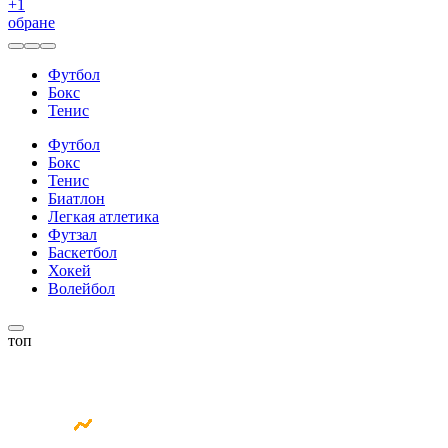
+
1
обране
Футбол
Бокс
Тенис
Футбол
Бокс
Тенис
Биатлон
Легкая атлетика
Футзал
Баскетбол
Хокей
Волейбол
топ