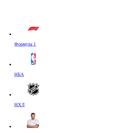
Формула 1
НБА
НХЛ