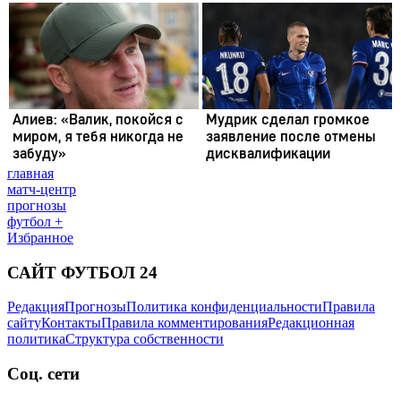
главная
матч-центр
прогнозы
футбол +
Избранное
САЙТ ФУТБОЛ 24
Редакция
Прогнозы
Политика конфиденциальности
Правила
сайту
Контакты
Правила комментирования
Редакционная
политика
Структура собственности
Соц. сети