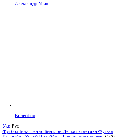
Александр Усик
Волейбол
Укр
Рус
Футбол
Бокс
Тенис
Биатлон
Легкая атлетика
Футзал
Баскетбол
Хокей
Волейбол
Другие виды спорта
Сайт