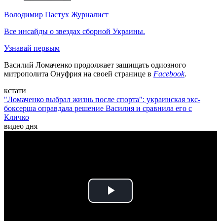
Володимир Пастух
Журналист
Все инсайды о звездах сборной Украины.
Узнавай первым
Василий Ломаченко продолжает защищать одиозного
митрополита Онуфрия на своей странице в
Facebook
.
кстати
"Ломаченко выбрал жизнь после спорта": украинская экс-
боксерша оправдала решение Василия и сравнила его с
Кличко
видео дня
Play