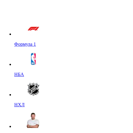
Формула 1
НБА
НХЛ