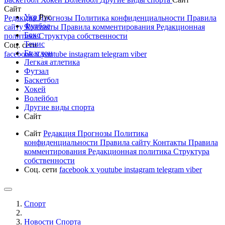
Сайт
Укр
Рус
Редакция
Прогнозы
Политика конфиденциальности
Правила
Футбол
сайту
Контакты
Правила комментирования
Редакционная
Бокс
политика
Структура собственности
Тенис
Соц. сети
Биатлон
facebook
x
youtube
instagram
telegram
viber
Легкая атлетика
Футзал
Баскетбол
Хокей
Волейбол
Другие виды спорта
Сайт
Сайт
Редакция
Прогнозы
Политика
конфиденциальности
Правила сайту
Контакты
Правила
комментирования
Редакционная политика
Структура
собственности
Соц. сети
facebook
x
youtube
instagram
telegram
viber
Спорт
Новости Cпорта