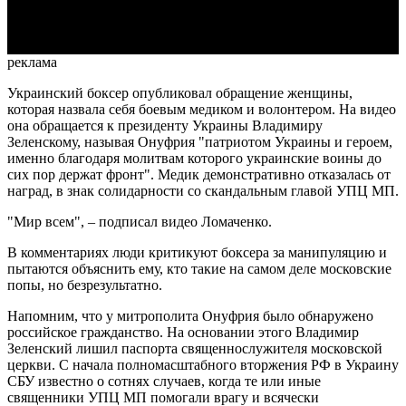
Video
реклама
Украинский боксер опубликовал обращение женщины,
которая назвала себя боевым медиком и волонтером. На видео
она обращается к президенту Украины Владимиру
Зеленскому, называя Онуфрия "патриотом Украины и героем,
именно благодаря молитвам которого украинские воины до
сих пор держат фронт". Медик демонстративно отказалась от
наград, в знак солидарности со скандальным главой УПЦ МП.
"Мир всем", – подписал видео Ломаченко.
В комментариях люди критикуют боксера за манипуляцию и
пытаются объяснить ему, кто такие на самом деле московские
попы, но безрезультатно.
Напомним, что у митрополита Онуфрия было обнаружено
российское гражданство. На основании этого Владимир
Зеленский лишил паспорта священнослужителя московской
церкви. С начала полномасштабного вторжения РФ в Украину
СБУ известно о сотнях случаев, когда те или иные
священники УПЦ МП помогали врагу и всячески