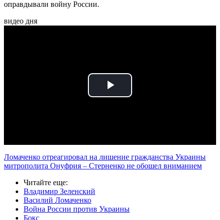
оправдывали войну России.
видео дня
Play
Video
Ломаченко отреагировал на лишение гражданства Украины
митрополита Онуфрия – Стерненко не обошел вниманием
Читайте еще
:
Владимир Зеленский
Василий Ломаченко
Война России против Украины
Бокс