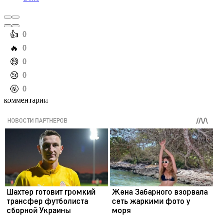
️👍
0
️🔥
0
️😄
0
️😢
0
️🤬
0
комментарии