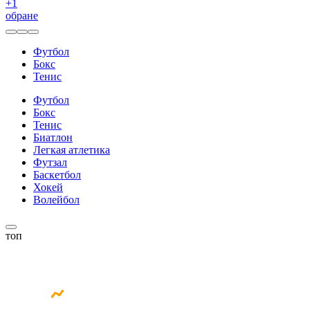
+
1
обране
Футбол
Бокс
Тенис
Футбол
Бокс
Тенис
Биатлон
Легкая атлетика
Футзал
Баскетбол
Хокей
Волейбол
топ