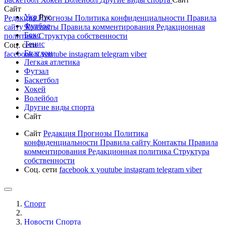
Сайт
Укр
Рус
Редакция
Прогнозы
Политика конфиденциальности
Правила
Футбол
сайту
Контакты
Правила комментирования
Редакционная
Бокс
политика
Структура собственности
Тенис
Соц. сети
Биатлон
facebook
x
youtube
instagram
telegram
viber
Легкая атлетика
Футзал
Баскетбол
Хокей
Волейбол
Другие виды спорта
Сайт
Сайт
Редакция
Прогнозы
Политика
конфиденциальности
Правила сайту
Контакты
Правила
комментирования
Редакционная политика
Структура
собственности
Соц. сети
facebook
x
youtube
instagram
telegram
viber
Спорт
Новости Cпорта