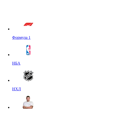
Формула 1
НБА
НХЛ