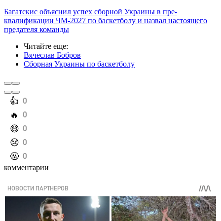
Багатскис объяснил успех сборной Украины в пре-
квалификации ЧМ-2027 по баскетболу и назвал настоящего
предателя команды
Читайте еще
:
Вячеслав Бобров
Сборная Украины по баскетболу
️👍
0
️🔥
0
️😄
0
️😢
0
️🤬
0
комментарии