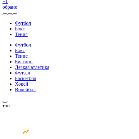
+
1
обране
Футбол
Бокс
Тенис
Футбол
Бокс
Тенис
Биатлон
Легкая атлетика
Футзал
Баскетбол
Хокей
Волейбол
топ