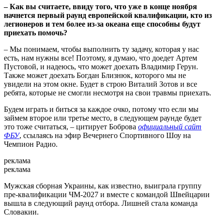
– Как вы считаете, ввиду того, что уже в конце ноября
начнется первый раунд европейской квалификации, кто из
легионеров и тем более из-за океана еще способны будут
приехать помочь?
– Мы понимаем, чтобы выполнить ту задачу, которая у нас
есть, нам нужны все! Поэтому, я думаю, что доедет Артем
Пустовой, и надеюсь, что может доехать Владимир Герун.
Также может доехать Богдан Близнюк, которого мы не
увидели на этом окне. Будет в строю Виталий Зотов и все
ребята, которые не смогли несмотря на свои травмы приехать.
Будем играть и биться за каждое очко, потому что если мы
займем второе или третье место, в следующем раунде будет
это тоже считаться, – цитирует Боброва
официальный сайт
ФБУ
, ссылаясь на эфир Вечернего Спортивного Шоу на
Чемпион Радио.
реклама
реклама
Мужская сборная Украины, как известно, выиграла группу
пре-квалификации ЧМ-2027 и вместе с командой Швейцарии
вышла в следующий раунд отбора. Лишней стала команда
Словакии.