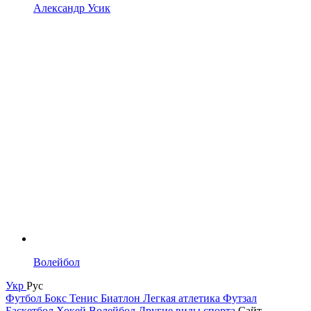
Александр Усик
Волейбол
Укр
Рус
Футбол
Бокс
Тенис
Биатлон
Легкая атлетика
Футзал
Баскетбол
Хокей
Волейбол
Другие виды спорта
Сайт