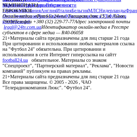
политика
Украина
ЧЕМПИОНАТЫ
Первая лига
Структура собственности
Вторая лига
Германия
ЕВРОКУБКИ
Испания
Англия
Италия
Бельгия
МЛС
Нидерланды
Фран
Лига чемпионов
Онлайн-медиа «Футбол 24»
Лига Европы
пл. Галицкая, дом. 15, м. Львов,
Юношеская лига УЕФА
Лига
конференций
79008
Телефон +380 (32) 229-77-77
Адрес электронной почты
legal@24tv.com.ua
Идентификатор онлайн-медиа в Реестре
субъектов в сфере медиа — R40-06058
21+
Материалы сайта предназначены для лиц старше 21 года
При цитировании и использовании любых материалов ссылка
на "Футбол 24" обязательна. При цитировании и
использовании в сети Интернет гиперссылка на сайтт
football24.ua
обязательное. Материалы со знаком
"Спецпроект", "Партнерский материал", "Реклама", "Новости
компаний" публикуем на правах рекламы.
21+
Материалы сайта предназначены для лиц старше 21 года
Все права защищены. © 2005 -
2026
, ЧАО
"Телерадиокомпания Люкс". "Футбол 24".