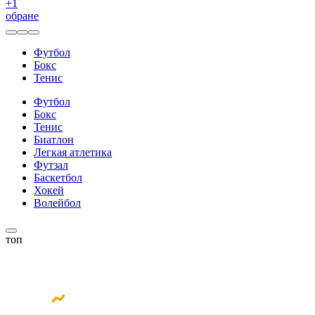
+
1
обране
Футбол
Бокс
Тенис
Футбол
Бокс
Тенис
Биатлон
Легкая атлетика
Футзал
Баскетбол
Хокей
Волейбол
топ