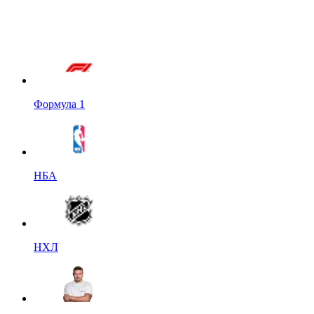
Формула 1
НБА
НХЛ