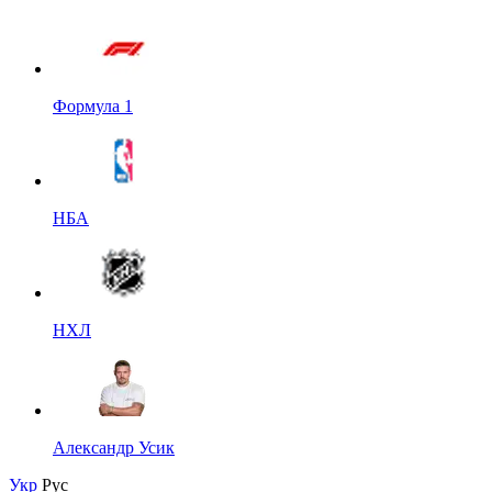
Формула 1
НБА
НХЛ
Александр Усик
Укр
Рус