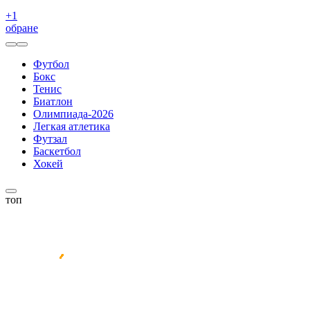
+
1
обране
Футбол
Бокс
Тенис
Биатлон
Олимпиада-2026
Легкая атлетика
Футзал
Баскетбол
Хокей
топ