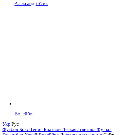
Александр Усик
Волейбол
Укр
Рус
Футбол
Бокс
Тенис
Биатлон
Легкая атлетика
Футзал
Баскетбол
Хокей
Волейбол
Другие виды спорта
Сайт