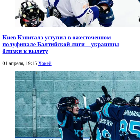
Киев Кэпиталз уступил в ожесточенном
полуфинале Балтийской лиги – украинцы
близки к вылету
01 апреля, 19:15
Хокей