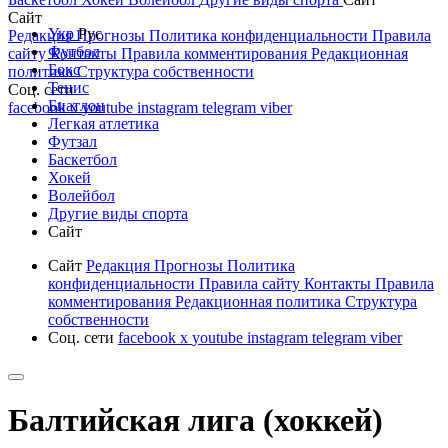
Сайт
Укр
Рус
Редакция
Прогнозы
Политика конфиденциальности
Правила
Футбол
сайту
Контакты
Правила комментирования
Редакционная
Бокс
политика
Структура собственности
Тенис
Соц. сети
Биатлон
facebook
x
youtube
instagram
telegram
viber
Легкая атлетика
Футзал
Баскетбол
Хокей
Волейбол
Другие виды спорта
Сайт
Сайт
Редакция
Прогнозы
Политика
конфиденциальности
Правила сайту
Контакты
Правила
комментирования
Редакционная политика
Структура
собственности
Соц. сети
facebook
x
youtube
instagram
telegram
viber
Балтийская лига (хоккей)