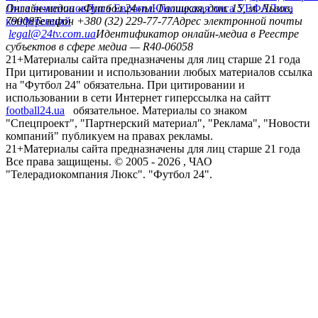
Лига чемпионов
Онлайн-медиа «Футбол 24»
Лига Европы
пл. Галицкая, дом. 15, м. Львов,
Юношеская лига УЕФА
Лига
конференций
79008
Телефон +380 (32) 229-77-77
Адрес электронной почты
legal@24tv.com.ua
Идентификатор онлайн-медиа в Реестре
субъектов в сфере медиа — R40-06058
21+
Материалы сайта предназначены для лиц старше 21 года
При цитировании и использовании любых материалов ссылка
на "Футбол 24" обязательна. При цитировании и
использовании в сети Интернет гиперссылка на сайтт
football24.ua
обязательное. Материалы со знаком
"Спецпроект", "Партнерский материал", "Реклама", "Новости
компаний" публикуем на правах рекламы.
21+
Материалы сайта предназначены для лиц старше 21 года
Все права защищены. © 2005 -
2026
, ЧАО
"Телерадиокомпания Люкс". "Футбол 24".