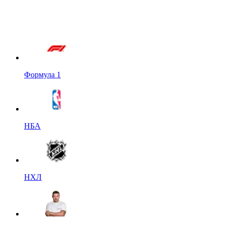
Формула 1
НБА
НХЛ