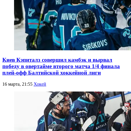
Киев Кэпиталз совершил камбэк и вырвал
победу в овертайме второго матча 1/4 финала
плей-офф Балтийской хоккейной лиги
16 марта, 21:55
Хокей