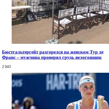
Бюстгальтергейт разгорелся на женском Тур де
Франс – мужчина проверял грудь велогонщиц
2 043