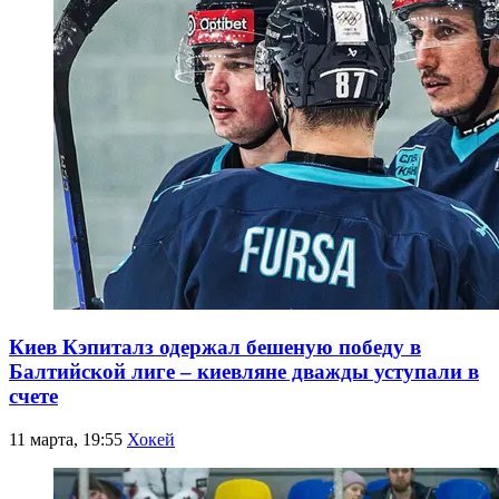
Киев Кэпиталз одержал бешеную победу в
Балтийской лиге – киевляне дважды уступали в
счете
11 марта, 19:55
Хокей