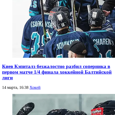
Киев Кэпиталз безжалостно разбил соперника в
первом матче 1/4 финала хоккейной Балтийской
лиги
14 марта, 16:38
Хокей