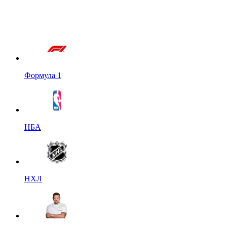
Формула 1
НБА
НХЛ