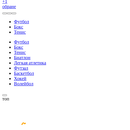
+
1
обране
Футбол
Бокс
Тенис
Футбол
Бокс
Тенис
Биатлон
Легкая атлетика
Футзал
Баскетбол
Хокей
Волейбол
топ