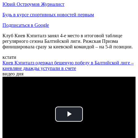
Юрий Остроумов
Журналист
Будь в курсе спортивных новостей первым
Подписаться в Google
Клуб Киев Кэпиталз занял 4-е место в итоговой таблице
регулярного сезона Балтийской лиги. Рижская Призма
финишировала сразу за киевской командой – на 5-й позиции.
кстати
Киев Кэпиталз одержал бешеную победу в Балтийской лиге –
киевляне дважды уступали в счете
видео дня
Play
Video