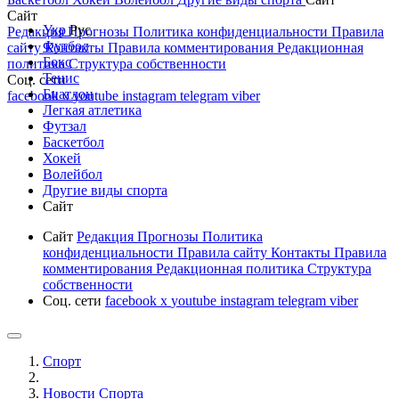
Сайт
Укр
Рус
Редакция
Прогнозы
Политика конфиденциальности
Правила
Футбол
сайту
Контакты
Правила комментирования
Редакционная
Бокс
политика
Структура собственности
Тенис
Соц. сети
Биатлон
facebook
x
youtube
instagram
telegram
viber
Легкая атлетика
Футзал
Баскетбол
Хокей
Волейбол
Другие виды спорта
Сайт
Сайт
Редакция
Прогнозы
Политика
конфиденциальности
Правила сайту
Контакты
Правила
комментирования
Редакционная политика
Структура
собственности
Соц. сети
facebook
x
youtube
instagram
telegram
viber
Спорт
Новости Cпорта