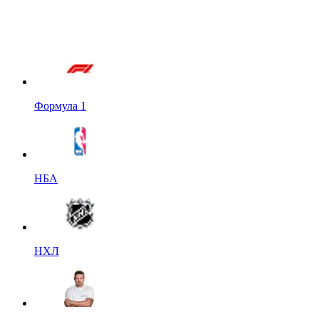
Формула 1
НБА
НХЛ