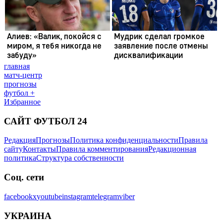
главная
матч-центр
прогнозы
футбол +
Избранное
САЙТ ФУТБОЛ 24
Редакция
Прогнозы
Политика конфиденциальности
Правила
сайту
Контакты
Правила комментирования
Редакционная
политика
Структура собственности
Соц. сети
facebook
x
youtube
instagram
telegram
viber
УКРАИНА