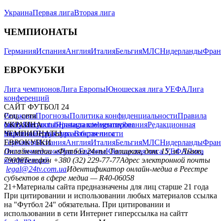
Украина
Первая лига
Вторая лига
ЧЕМПИОНАТЫ
Германия
Испания
Англия
Италия
Бельгия
МЛС
Нидерланды
Фран
ЕВРОКУБКИ
Лига чемпионов
Лига Европы
Юношеская лига УЕФА
Лига
конференций
САЙТ ФУТБОЛ 24
Редакция
Соц. сети
Прогнозы
Политика конфиденциальности
Правила
сайту
facebook
УКРАИНА
Контакты
x
youtube
Правила комментирования
instagram
telegram
viber
Редакционная
политика
Украина
ЧЕМПИОНАТЫ
Первая лига
Структура собственности
Вторая лига
Германия
ЕВРОКУБКИ
Испания
Англия
Италия
Бельгия
МЛС
Нидерланды
Фран
Лига чемпионов
Онлайн-медиа «Футбол 24»
Лига Европы
пл. Галицкая, дом. 15, м. Львов,
Юношеская лига УЕФА
Лига
конференций
79008
Телефон +380 (32) 229-77-77
Адрес электронной почты
legal@24tv.com.ua
Идентификатор онлайн-медиа в Реестре
субъектов в сфере медиа — R40-06058
21+
Материалы сайта предназначены для лиц старше 21 года
При цитировании и использовании любых материалов ссылка
на "Футбол 24" обязательна. При цитировании и
использовании в сети Интернет гиперссылка на сайтт