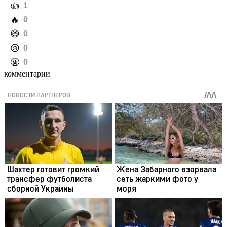
️👍
1
️🔥
0
️😄
0
️😢
0
️🤬
0
комментарии