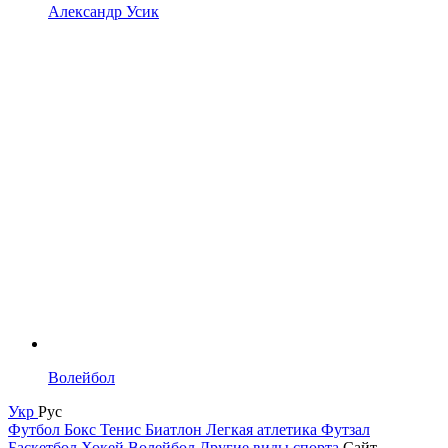
Александр Усик
Волейбол
Укр
Рус
Футбол
Бокс
Тенис
Биатлон
Легкая атлетика
Футзал
Баскетбол
Хокей
Волейбол
Другие виды спорта
Сайт