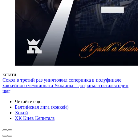
кстати
Сокол в третий раз уничтожил соперника в полуфинале
хоккейного чемпионата Украины – до финала остался один
шаг
Читайте еще
:
Балтийская лига (хоккей)
Хокей
ХК Киев Кепиталз