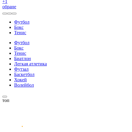
+
1
обране
Футбол
Бокс
Тенис
Футбол
Бокс
Тенис
Биатлон
Легкая атлетика
Футзал
Баскетбол
Хокей
Волейбол
топ