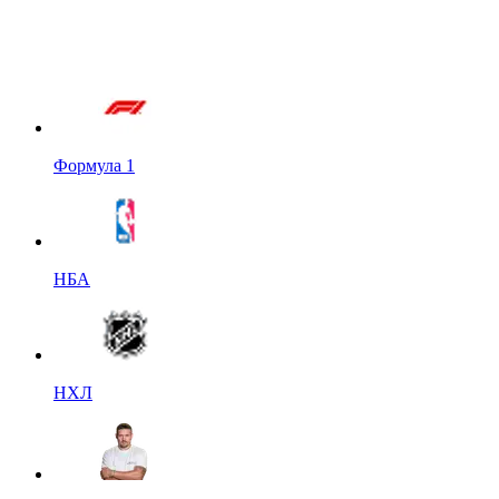
Формула 1
НБА
НХЛ