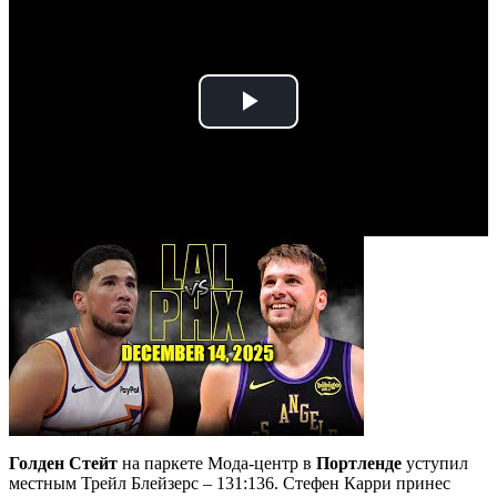
Play
Video
Голден Стейт
на паркете Мода-центр в
Портленде
уступил
местным Трейл Блейзерс – 131:136. Стефен Карри принес