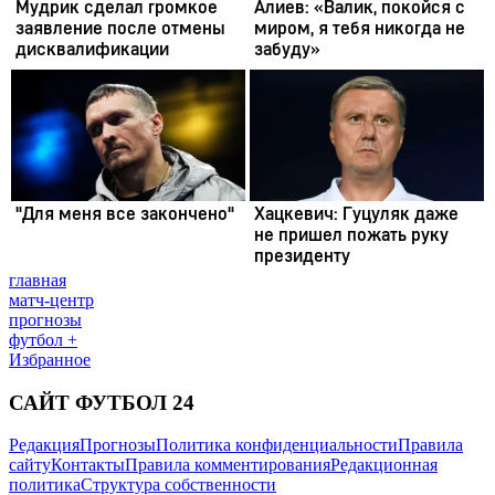
главная
матч-центр
прогнозы
футбол +
Избранное
САЙТ ФУТБОЛ 24
Редакция
Прогнозы
Политика конфиденциальности
Правила
сайту
Контакты
Правила комментирования
Редакционная
политика
Структура собственности