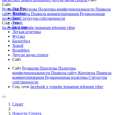
Сайт
Укр
Рус
Редакция
Прогнозы
Политика конфиденциальности
Правила
Футбол
сайту
Контакты
Правила комментирования
Редакционная
Бокс
политика
Структура собственности
Тенис
Соц. сети
Биатлон
facebook
x
youtube
instagram
telegram
viber
Легкая атлетика
Футзал
Баскетбол
Хокей
Волейбол
Другие виды спорта
Сайт
Сайт
Редакция
Прогнозы
Политика
конфиденциальности
Правила сайту
Контакты
Правила
комментирования
Редакционная политика
Структура
собственности
Соц. сети
facebook
x
youtube
instagram
telegram
viber
Спорт
Новости Cпорта