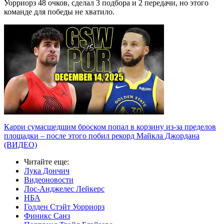
Уорриорз 48 очков, сделал 3 подбора и 2 передачи, но этого
команде для победы не хватило.
Карри сумасшедшим броском попал в корзину из-за пределов
площадки – после этого побил рекорд Майкла Джордана
(ВИДЕО)
Читайте еще
:
Лука Дончич
Видеоновости
Лос-Анджелес Лейкерс
НБА
Голден Стэйт Уорриорз
Финикс Санз