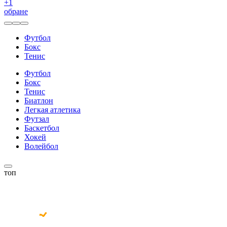
+
1
обране
Футбол
Бокс
Тенис
Футбол
Бокс
Тенис
Биатлон
Легкая атлетика
Футзал
Баскетбол
Хокей
Волейбол
топ