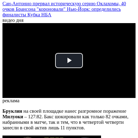
Сан-Антонио прервал историческую серию Оклахомы, 40
очков Брансона "короновали" Нью-Йорк: определились
финалисты Кубка НБА
видео дня
Play
Video
реклама
Бруклин
на своей площадке нанес разгромное поражение
Милуоки
– 127:82. Бакс шокировали как только 82 очками,
набранными в матче, так и тем, что в четвертой четверти
занесли в свой актив лишь 11 пунктов.