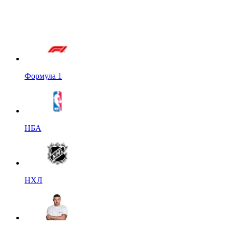
Формула 1
НБА
НХЛ