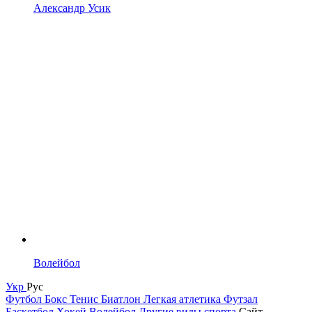
Александр Усик
Волейбол
Укр
Рус
Футбол
Бокс
Тенис
Биатлон
Легкая атлетика
Футзал
Баскетбол
Хокей
Волейбол
Другие виды спорта
Сайт