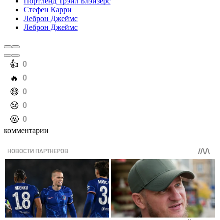
Портленд Трэйл Блэйзерс
Стефен Карри
Леброн Джеймс
Леброн Джеймс
️👍
0
️🔥
0
️😄
0
️😢
0
️🤬
0
комментарии