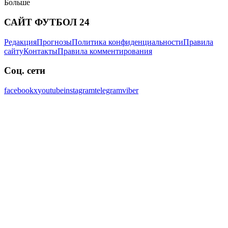
Больше
САЙТ ФУТБОЛ 24
Редакция
Прогнозы
Политика конфиденциальности
Правила
сайту
Контакты
Правила комментирования
Соц. сети
facebook
x
youtube
instagram
telegram
viber
САЙТ ФУТБОЛ 24
Редакция
Прогнозы
Политика конфиденциальности
Правила
сайту
Контакты
Правила комментирования
Соц. сети
facebook
x
youtube
instagram
telegram
viber
Онлайн-медиа «Футбол 24»
пл. Галицкая, дом. 15, м. Львов,
79008
Телефон +380 (32) 229-77-77
Адрес электронной почты
legal@24tv.com.ua
Идентификатор онлайн-медиа в Реестре
субъектов в сфере медиа — R40-06058
21+
Материалы сайта предназначены для лиц старше 21 года
При цитировании и использовании любых материалов ссылка
на "Футбол 24" обязательна. При цитировании и
использовании в сети Интернет гиперссылка на сайтт
football24.ua
обязательное. Материалы со знаком
"Спецпроект", "Партнерский материал", "Реклама", "Новости