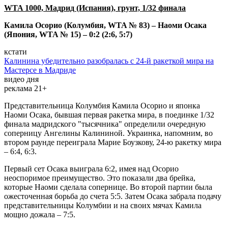
WTA 1000, Мадрид (Испания), грунт, 1/32 финала
Камила Осорио (Колумбия, WTA № 83) – Наоми Осака
(Япония, WTA № 15) – 0:2 (2:6, 5:7)
кстати
Калинина убедительно разобралась с 24-й ракеткой мира на
Мастерсе в Мадриде
видео дня
реклама 21+
Представительница Колумбия Камила Осорио и японка
Наоми Осака, бывшая первая ракетка мира, в поединке 1/32
финала мадридского "тысячника" определили очередную
соперницу Ангелины Калининой. Украинка, напомним, во
втором раунде переиграла Марие Боузкову, 24-ю ракетку мира
– 6:4, 6:3.
Первый сет Осака выиграла 6:2, имея над Осорио
неоспоримое преимущество. Это показали два брейка,
которые Наоми сделала сопернице. Во второй партии была
ожесточенная борьба до счета 5:5. Затем Осака забрала подачу
представительницы Колумбии и на своих мячах Камила
мощно дожала – 7:5.