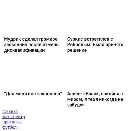
главная
матч-центр
прогнозы
футбол +