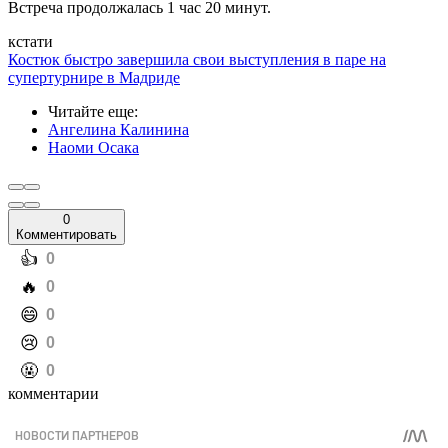
Встреча продолжалась 1 час 20 минут.
кстати
Костюк быстро завершила свои выступления в паре на
супертурнире в Мадриде
Читайте еще
:
Ангелина Калинина
Наоми Осака
0
Комментировать
️👍
0
️🔥
0
️😄
0
️😢
0
️🤬
0
комментарии