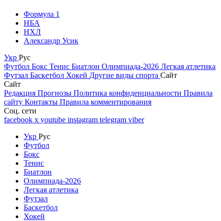
Формула 1
НБА
НХЛ
Александр Усик
Укр
Рус
Футбол
Бокс
Тенис
Биатлон
Олимпиада-2026
Легкая атлетика
Футзал
Баскетбол
Хокей
Другие виды спорта
Сайт
Сайт
Редакция
Прогнозы
Политика конфиденциальности
Правила
сайту
Контакты
Правила комментирования
Соц. сети
facebook
x
youtube
instagram
telegram
viber
Укр
Рус
Футбол
Бокс
Тенис
Биатлон
Олимпиада-2026
Легкая атлетика
Футзал
Баскетбол
Хокей