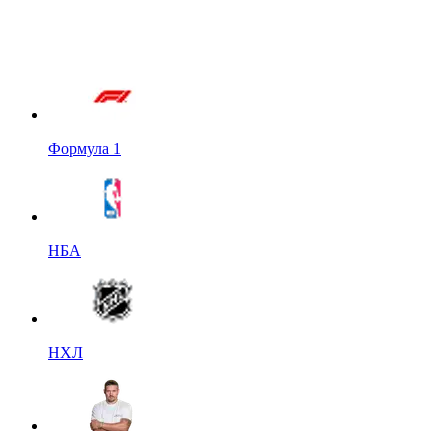
Формула 1
НБА
НХЛ