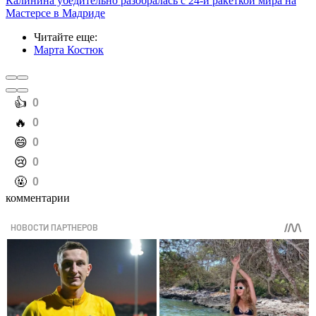
Калинина убедительно разобралась с 24-й ракеткой мира на
Мастерсе в Мадриде
Читайте еще
:
Марта Костюк
️👍
0
️🔥
0
️😄
0
️😢
0
️🤬
0
комментарии