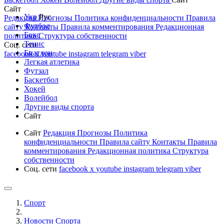
Сайт
Укр
Рус
Редакция
Прогнозы
Политика конфиденциальности
Правила
Футбол
сайту
Контакты
Правила комментирования
Редакционная
Бокс
политика
Структура собственности
Тенис
Соц. сети
Биатлон
facebook
x
youtube
instagram
telegram
viber
Легкая атлетика
Футзал
Баскетбол
Хокей
Волейбол
Другие виды спорта
Сайт
Сайт
Редакция
Прогнозы
Политика
конфиденциальности
Правила сайту
Контакты
Правила
комментирования
Редакционная политика
Структура
собственности
Соц. сети
facebook
x
youtube
instagram
telegram
viber
Спорт
Новости Cпорта