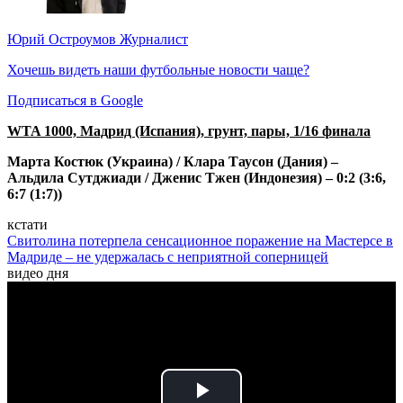
Юрий Остроумов
Журналист
Хочешь видеть наши футбольные новости чаще?
Подписаться в Google
WTA 1000, Мадрид (Испания), грунт, пары, 1/16 финала
Марта Костюк (Украина) / Клара Таусон (Дания) –
Альдила Сутджиади / Дженис Тжен (Индонезия) – 0:2 (3:6,
6:7 (1:7))
кстати
Свитолина потерпела сенсационное поражение на Мастерсе в
Мадриде – не удержалась с неприятной соперницей
видео дня