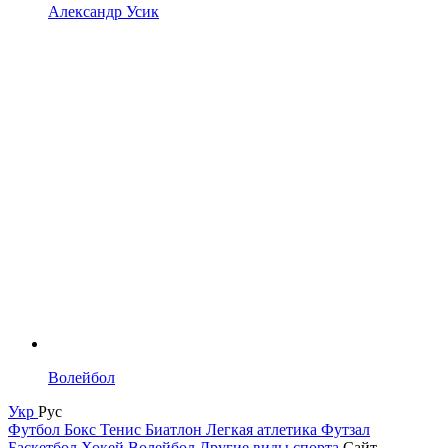
Александр Усик
Волейбол
Укр
Рус
Футбол
Бокс
Тенис
Биатлон
Легкая атлетика
Футзал
Баскетбол
Хокей
Волейбол
Другие виды спорта
Сайт