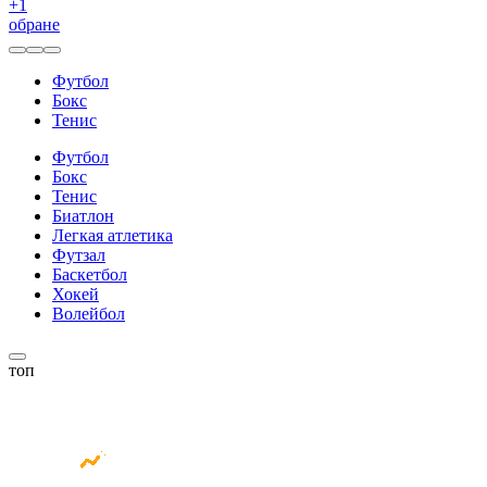
+
1
обране
Футбол
Бокс
Тенис
Футбол
Бокс
Тенис
Биатлон
Легкая атлетика
Футзал
Баскетбол
Хокей
Волейбол
топ