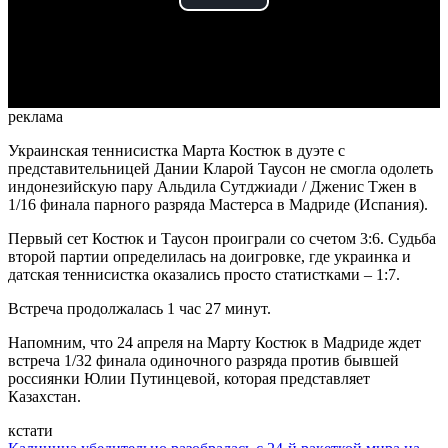
Play
Video
реклама
Украинская теннисистка Марта Костюк в дуэте с
представительницей Дании Кларой Таусон не смогла одолеть
индонезийскую пару Альдила Сутджиади / Дженис Тжен в
1/16 финала парного разряда Мастерса в Мадриде (Испания).
Первый сет Костюк и Таусон проиграли со счетом 3:6. Судьба
второй партии определилась на доигровке, где украинка и
датская теннисистка оказались просто статистками – 1:7.
Встреча продолжалась 1 час 27 минут.
Напомним, что 24 апреля на Марту Костюк в Мадриде ждет
встреча 1/32 финала одиночного разряда против бывшей
россиянки Юлии Путинцевой, которая представляет
Казахстан.
кстати