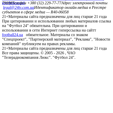
конференций
79008
Телефон +380 (32) 229-77-77
Адрес электронной почты
legal@24tv.com.ua
Идентификатор онлайн-медиа в Реестре
субъектов в сфере медиа — R40-06058
21+
Материалы сайта предназначены для лиц старше 21 года
При цитировании и использовании любых материалов ссылка
на "Футбол 24" обязательна. При цитировании и
использовании в сети Интернет гиперссылка на сайтт
football24.ua
обязательное. Материалы со знаком
"Спецпроект", "Партнерский материал", "Реклама", "Новости
компаний" публикуем на правах рекламы.
21+
Материалы сайта предназначены для лиц старше 21 года
Все права защищены. © 2005 -
2026
, ЧАО
"Телерадиокомпания Люкс". "Футбол 24".