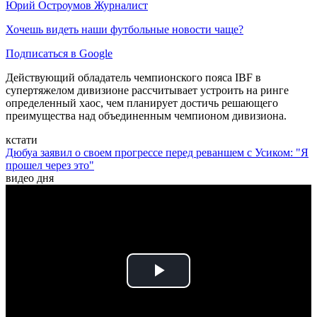
Юрий Остроумов
Журналист
Хочешь видеть наши футбольные новости чаще?
Подписаться в Google
Действующий обладатель чемпионского пояса IBF в
супертяжелом дивизионе рассчитывает устроить на ринге
определенный хаос, чем планирует достичь решающего
преимущества над объединенным чемпионом дивизиона.
кстати
Дюбуа заявил о своем прогрессе перед реваншем с Усиком: "Я
прошел через это"
видео дня
Play