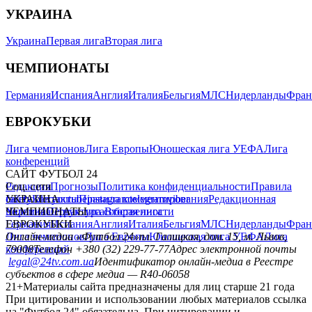
УКРАИНА
Украина
Первая лига
Вторая лига
ЧЕМПИОНАТЫ
Германия
Испания
Англия
Италия
Бельгия
МЛС
Нидерланды
Фран
ЕВРОКУБКИ
Лига чемпионов
Лига Европы
Юношеская лига УЕФА
Лига
конференций
САЙТ ФУТБОЛ 24
Редакция
Соц. сети
Прогнозы
Политика конфиденциальности
Правила
сайту
facebook
УКРАИНА
Контакты
x
youtube
Правила комментирования
instagram
telegram
viber
Редакционная
политика
Украина
ЧЕМПИОНАТЫ
Первая лига
Структура собственности
Вторая лига
Германия
ЕВРОКУБКИ
Испания
Англия
Италия
Бельгия
МЛС
Нидерланды
Фран
Лига чемпионов
Онлайн-медиа «Футбол 24»
Лига Европы
пл. Галицкая, дом. 15, м. Львов,
Юношеская лига УЕФА
Лига
конференций
79008
Телефон +380 (32) 229-77-77
Адрес электронной почты
legal@24tv.com.ua
Идентификатор онлайн-медиа в Реестре
субъектов в сфере медиа — R40-06058
21+
Материалы сайта предназначены для лиц старше 21 года
При цитировании и использовании любых материалов ссылка
на "Футбол 24" обязательна. При цитировании и