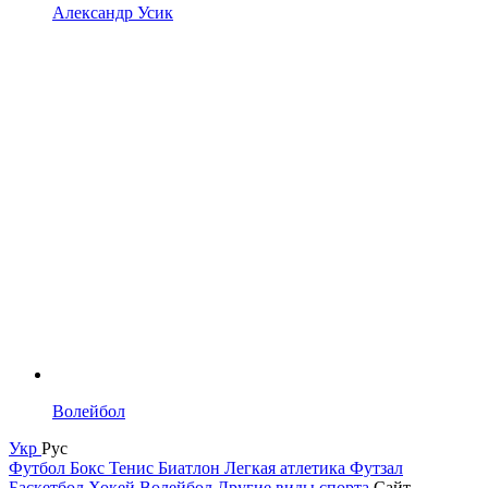
Александр Усик
Волейбол
Укр
Рус
Футбол
Бокс
Тенис
Биатлон
Легкая атлетика
Футзал
Баскетбол
Хокей
Волейбол
Другие виды спорта
Сайт