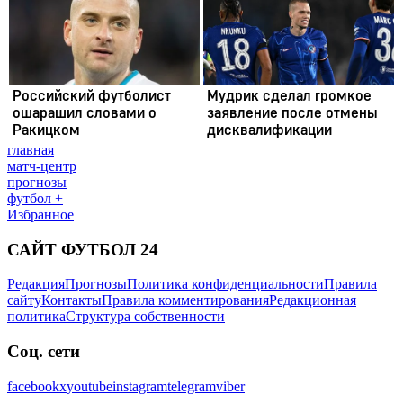
главная
матч-центр
прогнозы
футбол +
Избранное
САЙТ ФУТБОЛ 24
Редакция
Прогнозы
Политика конфиденциальности
Правила
сайту
Контакты
Правила комментирования
Редакционная
политика
Структура собственности
Соц. сети
facebook
x
youtube
instagram
telegram
viber