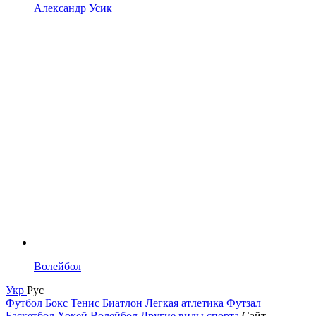
Александр Усик
Волейбол
Укр
Рус
Футбол
Бокс
Тенис
Биатлон
Легкая атлетика
Футзал
Баскетбол
Хокей
Волейбол
Другие виды спорта
Сайт