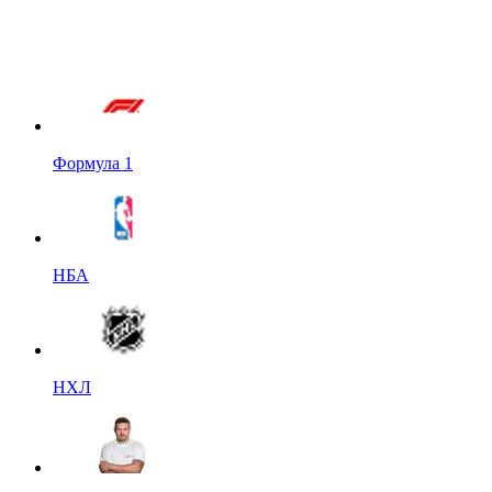
Формула 1
НБА
НХЛ