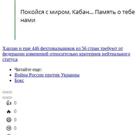
Харлан и еще 446 фехтовальщиков из 56 стран требуют от
федерации изменений относительно критериев нейтрального
статуса
Читайте еще
:
Война России против Украины
Бокс
️👍
0
️🔥
0
️😄
0
️😢
0