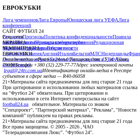
ЕВРОКУБКИ
Лига чемпионов
Лига Европы
Юношеская лига УЕФА
Лига
конференций
САЙТ ФУТБОЛ 24
Редакция
Соц. сети
Прогнозы
Политика конфиденциальности
Правила
сайту
facebook
УКРАИНА
Контакты
x
youtube
Правила комментирования
instagram
telegram
viber
Редакционная
политика
Украина
ЧЕМПИОНАТЫ
Первая лига
Структура собственности
Вторая лига
Германия
ЕВРОКУБКИ
Испания
Англия
Италия
Бельгия
МЛС
Нидерланды
Фран
Лига чемпионов
Онлайн-медиа «Футбол 24»
Лига Европы
пл. Галицкая, дом. 15, м. Львов,
Юношеская лига УЕФА
Лига
конференций
79008
Телефон +380 (32) 229-77-77
Адрес электронной почты
legal@24tv.com.ua
Идентификатор онлайн-медиа в Реестре
субъектов в сфере медиа — R40-06058
21+
Материалы сайта предназначены для лиц старше 21 года
При цитировании и использовании любых материалов ссылка
на "Футбол 24" обязательна. При цитировании и
использовании в сети Интернет гиперссылка на сайтт
football24.ua
обязательное. Материалы со знаком
"Спецпроект", "Партнерский материал", "Реклама", "Новости
компаний" публикуем на правах рекламы.
21+
Материалы сайта предназначены для лиц старше 21 года
Все права защищены. © 2005 -
2026
, ЧАО
"Телерадиокомпания Люкс". "Футбол 24".