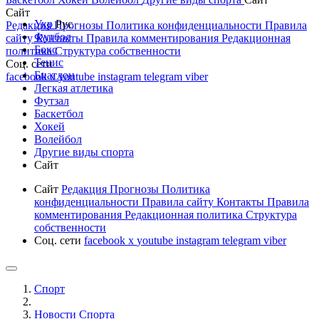
Сайт
Укр
Рус
Редакция
Прогнозы
Политика конфиденциальности
Правила
Футбол
сайту
Контакты
Правила комментирования
Редакционная
Бокс
политика
Структура собственности
Тенис
Соц. сети
Биатлон
facebook
x
youtube
instagram
telegram
viber
Легкая атлетика
Футзал
Баскетбол
Хокей
Волейбол
Другие виды спорта
Сайт
Сайт
Редакция
Прогнозы
Политика
конфиденциальности
Правила сайту
Контакты
Правила
комментирования
Редакционная политика
Структура
собственности
Соц. сети
facebook
x
youtube
instagram
telegram
viber
Спорт
Новости Cпорта