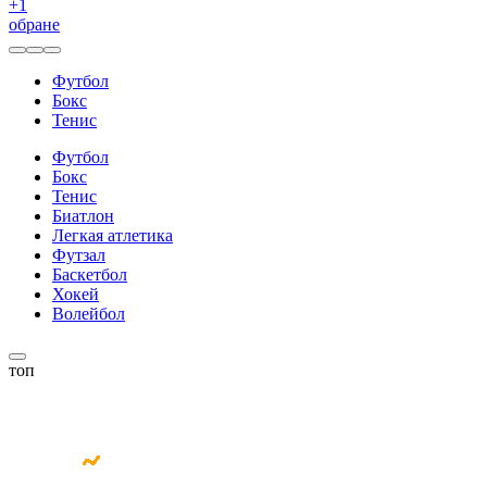
+
1
обране
Футбол
Бокс
Тенис
Футбол
Бокс
Тенис
Биатлон
Легкая атлетика
Футзал
Баскетбол
Хокей
Волейбол
топ