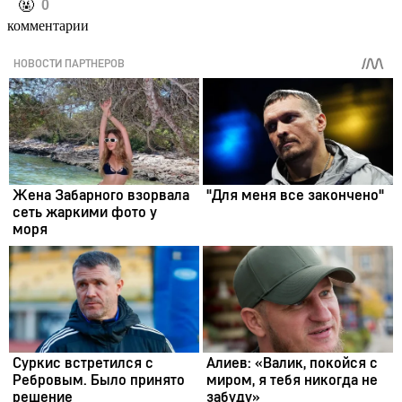
️🤬
0
комментарии