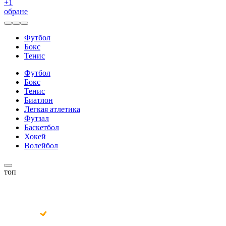
+
1
обране
Футбол
Бокс
Тенис
Футбол
Бокс
Тенис
Биатлон
Легкая атлетика
Футзал
Баскетбол
Хокей
Волейбол
топ