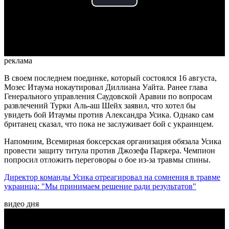
Play
Video
реклама
В своем последнем поединке, который состоялся 16 августа,
Мозес Итаума нокаутировал Диллиана Уайта. Ранее глава
Генерального управления Саудовской Аравии по вопросам
развлечений Турки Аль-аш Шейх заявил, что хотел бы
увидеть бой Итаумы против Александра Усика. Однако сам
британец сказал, что пока не заслуживает бой с украинцем.
Напомним, Всемирная боксерская организация обязала Усика
провести защиту титула против Джозефа Паркера. Чемпион
попросил отложить переговоры о бое из-за травмы спины.
Директор команды Усика отреагировал на сомнения в травме
украинца: "Мы принимаем решение ради результатов"
видео дня