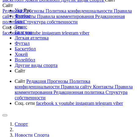
Сайт
Укр
Рус
Редакция
Прогнозы
Политика конфиденциальности
Правила
Футбол
сайту
Контакты
Правила комментирования
Редакционная
Бокс
политика
Структура собственности
Тенис
Соц. сети
Биатлон
facebook
x
youtube
instagram
telegram
viber
Легкая атлетика
Футзал
Баскетбол
Хокей
Волейбол
Другие виды спорта
Сайт
Сайт
Редакция
Прогнозы
Политика
конфиденциальности
Правила сайту
Контакты
Правила
комментирования
Редакционная политика
Структура
собственности
Соц. сети
facebook
x
youtube
instagram
telegram
viber
Спорт
Новости Cпорта