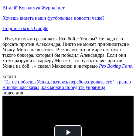
Віталій Ковальчук
Журналист
Хочешь видеть наши футбольные новости чаще?
Подписаться в Google
"Итауму нужно развивать. Его бой с Усиком? Не надо его
бросать против Александра. Никто не может приблизиться к
Усику, Мозес не выстоит. Все знают, что в мире нет пока
такого боксера, который бы победил Александра. Если они
хотят разрушить карьеру Мозеса – то пусть ставят против
Усика на бой", – сказал Маккензи в интервью
Pro Boxing Fans.
кстати
"Ты не побьешь Усика, пытаясь перебоксировать его": тренер
Чисоры рассказал, как можно победить украинца
видео дня