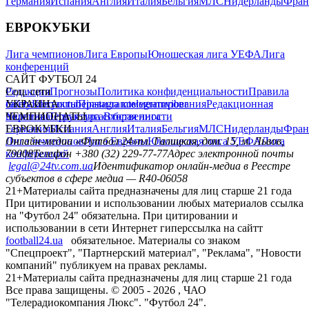
Германия
Испания
Англия
Италия
Бельгия
МЛС
Нидерланды
Фран
ЕВРОКУБКИ
Лига чемпионов
Лига Европы
Юношеская лига УЕФА
Лига
конференций
САЙТ ФУТБОЛ 24
Редакция
Соц. сети
Прогнозы
Политика конфиденциальности
Правила
сайту
facebook
УКРАИНА
Контакты
x
youtube
Правила комментирования
instagram
telegram
viber
Редакционная
политика
Украина
ЧЕМПИОНАТЫ
Первая лига
Структура собственности
Вторая лига
Германия
ЕВРОКУБКИ
Испания
Англия
Италия
Бельгия
МЛС
Нидерланды
Фран
Лига чемпионов
Онлайн-медиа «Футбол 24»
Лига Европы
пл. Галицкая, дом. 15, м. Львов,
Юношеская лига УЕФА
Лига
конференций
79008
Телефон +380 (32) 229-77-77
Адрес электронной почты
legal@24tv.com.ua
Идентификатор онлайн-медиа в Реестре
субъектов в сфере медиа — R40-06058
21+
Материалы сайта предназначены для лиц старше 21 года
При цитировании и использовании любых материалов ссылка
на "Футбол 24" обязательна. При цитировании и
использовании в сети Интернет гиперссылка на сайтт
football24.ua
обязательное. Материалы со знаком
"Спецпроект", "Партнерский материал", "Реклама", "Новости
компаний" публикуем на правах рекламы.
21+
Материалы сайта предназначены для лиц старше 21 года
Все права защищены. © 2005 -
2026
, ЧАО
"Телерадиокомпания Люкс". "Футбол 24".