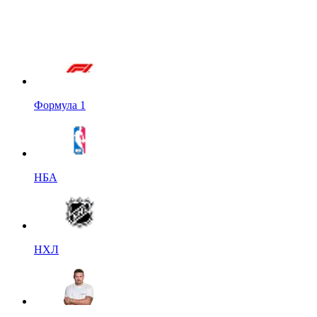
Формула 1
НБА
НХЛ