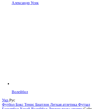
Александр Усик
Волейбол
Укр
Рус
Футбол
Бокс
Тенис
Биатлон
Легкая атлетика
Футзал
Баскетбол
Хокей
Волейбол
Другие виды спорта
Сайт