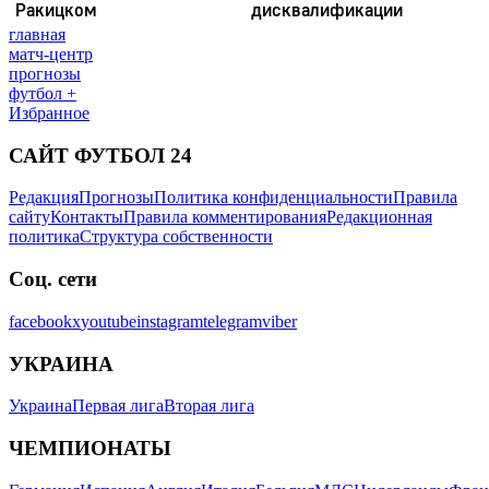
главная
матч-центр
прогнозы
футбол +
Избранное
САЙТ ФУТБОЛ 24
Редакция
Прогнозы
Политика конфиденциальности
Правила
сайту
Контакты
Правила комментирования
Редакционная
политика
Структура собственности
Соц. сети
facebook
x
youtube
instagram
telegram
viber
УКРАИНА
Украина
Первая лига
Вторая лига
ЧЕМПИОНАТЫ