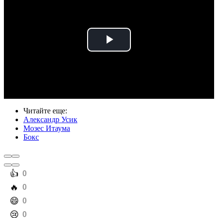
Play
Video
Читайте еще
:
Александр Усик
Мозес Итаума
Бокс
️👍
0
️🔥
0
️😄
0
️😢
0