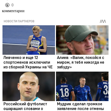
️🤬
0
комментарии