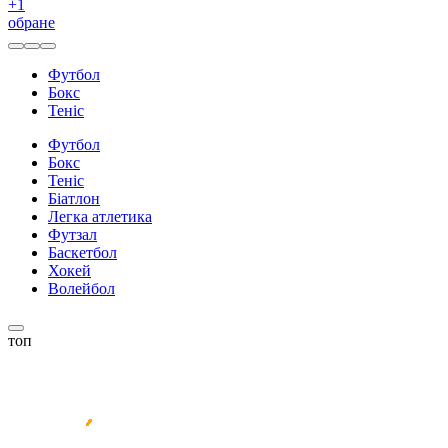
+
1
обране
Футбол
Бокс
Теніс
Футбол
Бокс
Теніс
Біатлон
Легка атлетика
Футзал
Баскетбол
Хокей
Волейбол
топ