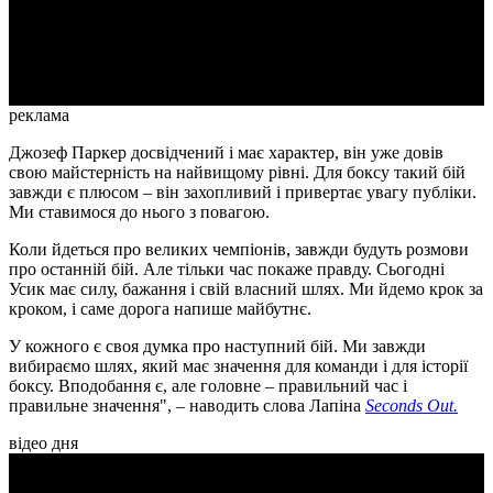
Video
реклама
Джозеф Паркер досвідчений і має характер, він уже довів
свою майстерність на найвищому рівні. Для боксу такий бій
завжди є плюсом – він захопливий і привертає увагу публіки.
Ми ставимося до нього з повагою.
Коли йдеться про великих чемпіонів, завжди будуть розмови
про останній бій. Але тільки час покаже правду. Сьогодні
Усик має силу, бажання і свій власний шлях. Ми йдемо крок за
кроком, і саме дорога напише майбутнє.
У кожного є своя думка про наступний бій. Ми завжди
вибираємо шлях, який має значення для команди і для історії
боксу. Вподобання є, але головне – правильний час і
правильне значення", – наводить слова Лапіна
Seconds Out.
відео дня