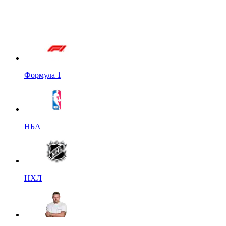
Формула 1
НБА
НХЛ