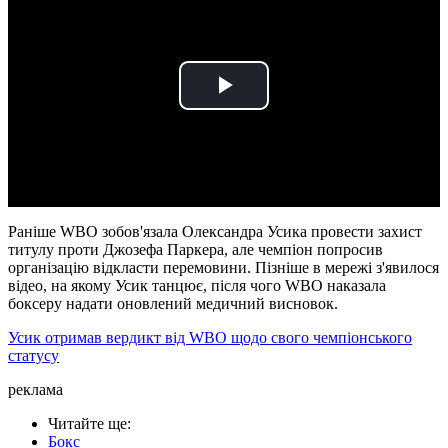
Play
Video
Раніше WBO зобов'язала Олександра Усика провести захист
титулу проти Джозефа Паркера, але чемпіон попросив
організацію відкласти перемовини. Пізніше в мережі з'явилося
відео, на якому Усик танцює, після чого WBO наказала
боксеру надати оновлений медичний висновок.
Усик отримав вердикт від WBO щодо свого чемпіонського
статусу
реклама
Читайте ще
:
Бокс