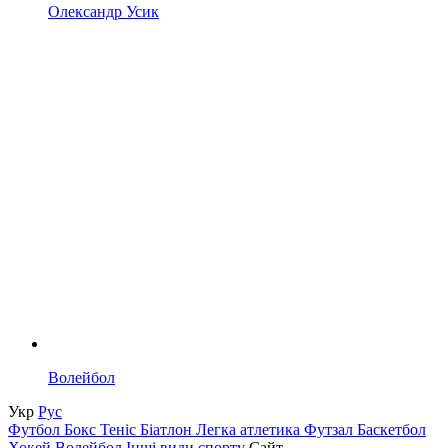
Олександр Усик
Волейбол
Укр
Рус
Футбол
Бокс
Теніс
Біатлон
Легка атлетика
Футзал
Баскетбол
Хокей
Волейбол
Інші види спорту
Сайт