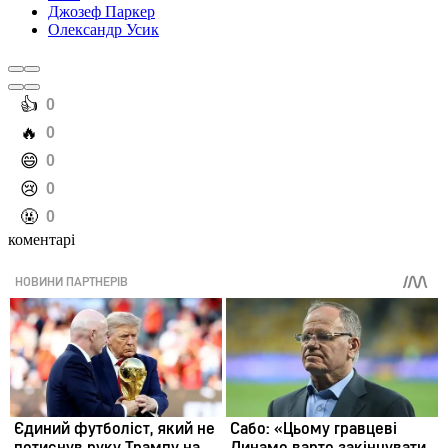
Джозеф Паркер
Олександр Усик
️👍
0
️🔥
0
️😄
0
️😢
0
️🤬
0
коментарі