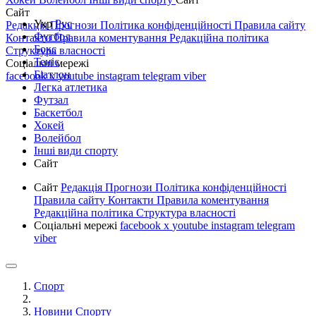
Сайт
Укр
Рус
Редакція
Прогнози
Політика конфіденційності
Правила сайту
Футбол
Контакти
Правила коментування
Редакційна політика
Бокс
Структура власності
Теніс
Соціальні мережі
Біатлон
facebook
x
youtube
instagram
telegram
viber
Легка атлетика
Футзал
Баскетбол
Хокей
Волейбол
Інші види спорту
Сайт
Сайт
Редакція
Прогнози
Політика конфіденційності
Правила сайту
Контакти
Правила коментування
Редакційна політика
Структура власності
Соціальні мережі
facebook
x
youtube
instagram
telegram
viber
Спорт
Новини Спорту