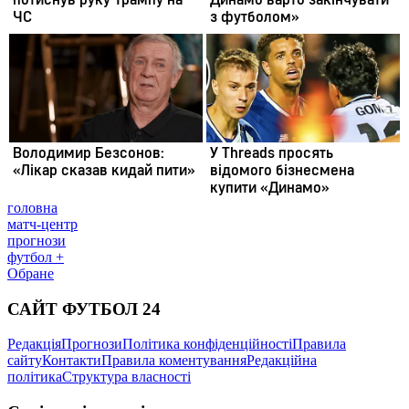
головна
матч-центр
прогнози
футбол +
Обране
САЙТ ФУТБОЛ 24
Редакція
Прогнози
Політика конфіденційності
Правила
сайту
Контакти
Правила коментування
Редакційна
політика
Структура власності