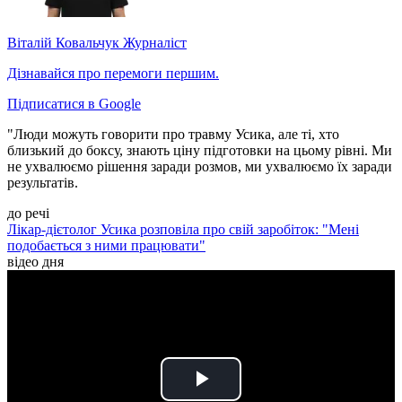
Віталій Ковальчук
Журналіст
Дізнавайся про перемоги першим.
Підписатися в Google
"Люди можуть говорити про травму Усика, але ті, хто
близький до боксу, знають ціну підготовки на цьому рівні. Ми
не ухвалюємо рішення заради розмов, ми ухвалюємо їх заради
результатів.
до речі
Лікар-дієтолог Усика розповіла про свій заробіток: "Мені
подобається з ними працювати"
відео дня
Play