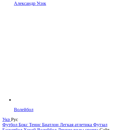
Александр Усик
Волейбол
Укр
Рус
Футбол
Бокс
Тенис
Биатлон
Легкая атлетика
Футзал
Баскетбол
Хокей
Волейбол
Другие виды спорта
Сайт