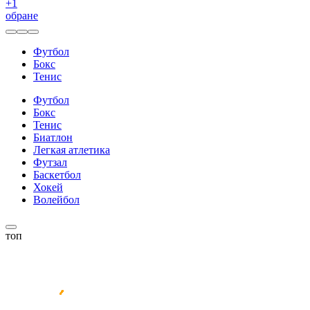
+
1
обране
Футбол
Бокс
Тенис
Футбол
Бокс
Тенис
Биатлон
Легкая атлетика
Футзал
Баскетбол
Хокей
Волейбол
топ