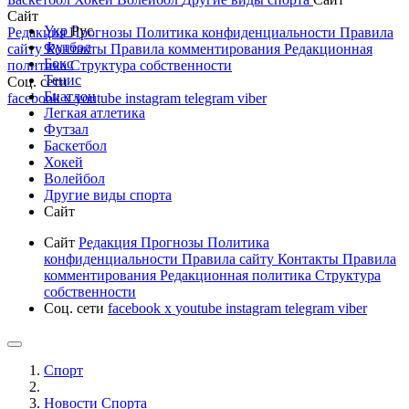
Сайт
Укр
Рус
Редакция
Прогнозы
Политика конфиденциальности
Правила
Футбол
сайту
Контакты
Правила комментирования
Редакционная
Бокс
политика
Структура собственности
Тенис
Соц. сети
Биатлон
facebook
x
youtube
instagram
telegram
viber
Легкая атлетика
Футзал
Баскетбол
Хокей
Волейбол
Другие виды спорта
Сайт
Сайт
Редакция
Прогнозы
Политика
конфиденциальности
Правила сайту
Контакты
Правила
комментирования
Редакционная политика
Структура
собственности
Соц. сети
facebook
x
youtube
instagram
telegram
viber
Спорт
Новости Cпорта