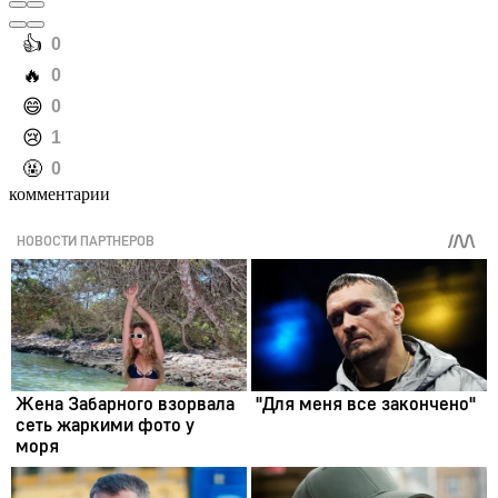
️👍
0
️🔥
0
️😄
0
️😢
1
️🤬
0
комментарии