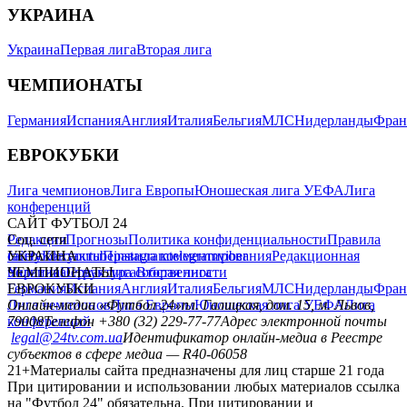
УКРАИНА
Украина
Первая лига
Вторая лига
ЧЕМПИОНАТЫ
Германия
Испания
Англия
Италия
Бельгия
МЛС
Нидерланды
Фран
ЕВРОКУБКИ
Лига чемпионов
Лига Европы
Юношеская лига УЕФА
Лига
конференций
САЙТ ФУТБОЛ 24
Редакция
Соц. сети
Прогнозы
Политика конфиденциальности
Правила
сайту
facebook
УКРАИНА
Контакты
x
youtube
Правила комментирования
instagram
telegram
viber
Редакционная
политика
Украина
ЧЕМПИОНАТЫ
Первая лига
Структура собственности
Вторая лига
Германия
ЕВРОКУБКИ
Испания
Англия
Италия
Бельгия
МЛС
Нидерланды
Фран
Лига чемпионов
Онлайн-медиа «Футбол 24»
Лига Европы
пл. Галицкая, дом. 15, м. Львов,
Юношеская лига УЕФА
Лига
конференций
79008
Телефон +380 (32) 229-77-77
Адрес электронной почты
legal@24tv.com.ua
Идентификатор онлайн-медиа в Реестре
субъектов в сфере медиа — R40-06058
21+
Материалы сайта предназначены для лиц старше 21 года
При цитировании и использовании любых материалов ссылка
на "Футбол 24" обязательна. При цитировании и