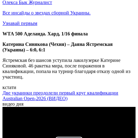
Олекса Бык
Журналист
Все инсайды о звездах сборной Украины.
Узнавай первым
WTA 500 Аделаида. Хард, 1/16 финала
Катерина Синякова (Чехия) – Даяна Ястремская
(Украина) – 6:0, 6:1
Ястремская без шансов уступила лакилузерке Катерине
Синяковой. 46 ракетка мира, после поражения в
квалификации, попала на турнир благодаря отказу одной из
участниц.
кстати
Две украинки преодолели первый круг квалификации
Australian Open-2026 (ВИДЕО)
видео дня