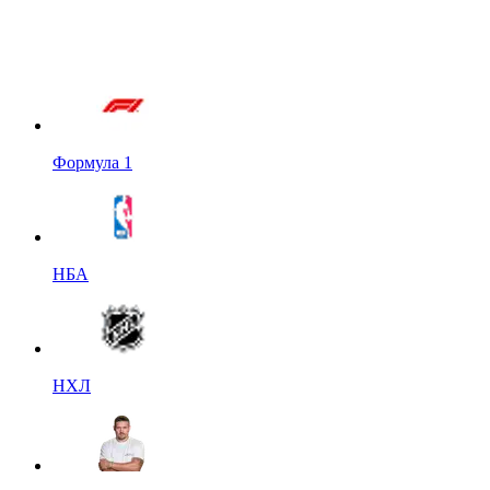
Формула 1
НБА
НХЛ