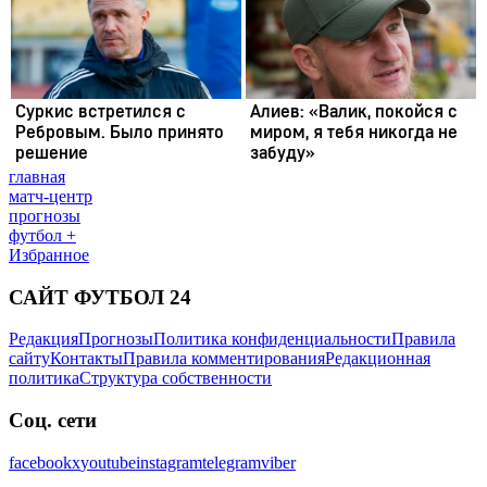
главная
матч-центр
прогнозы
футбол +
Избранное
САЙТ ФУТБОЛ 24
Редакция
Прогнозы
Политика конфиденциальности
Правила
сайту
Контакты
Правила комментирования
Редакционная
политика
Структура собственности
Соц. сети
facebook
x
youtube
instagram
telegram
viber