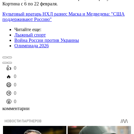
Кортина с 6 по 22 февраля.
Культовый вратарь НХЛ разнес Маска и Медведева: "США
поддерживают Россию"
Читайте еще
:
Лыжный спорт
Война России против Украины
Олимпиада 2026
️👍
0
️🔥
0
️😄
0
️😢
0
️🤬
0
комментарии