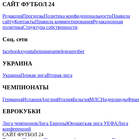
САЙТ ФУТБОЛ 24
Редакция
Прогнозы
Политика конфиденциальности
Правила
сайту
Контакты
Правила комментирования
Редакционная
политика
Структура собственности
Соц. сети
facebook
x
youtube
instagram
telegram
viber
УКРАИНА
Украина
Первая лига
Вторая лига
ЧЕМПИОНАТЫ
Германия
Испания
Англия
Италия
Бельгия
МЛС
Нидерланды
Фран
ЕВРОКУБКИ
Лига чемпионов
Лига Европы
Юношеская лига УЕФА
Лига
конференций
САЙТ ФУТБОЛ 24