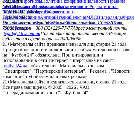
Редакция
Соц. сети
Прогнозы
Политика конфиденциальности
Правила
сайту
facebook
УКРАИНА
Контакты
x
youtube
Правила комментирования
instagram
telegram
viber
Редакционная
политика
Украина
ЧЕМПИОНАТЫ
Первая лига
Структура собственности
Вторая лига
Германия
ЕВРОКУБКИ
Испания
Англия
Италия
Бельгия
МЛС
Нидерланды
Фран
Лига чемпионов
Онлайн-медиа «Футбол 24»
Лига Европы
пл. Галицкая, дом. 15, м. Львов,
Юношеская лига УЕФА
Лига
конференций
79008
Телефон +380 (32) 229-77-77
Адрес электронной почты
legal@24tv.com.ua
Идентификатор онлайн-медиа в Реестре
субъектов в сфере медиа — R40-06058
21+
Материалы сайта предназначены для лиц старше 21 года
При цитировании и использовании любых материалов ссылка
на "Футбол 24" обязательна. При цитировании и
использовании в сети Интернет гиперссылка на сайтт
football24.ua
обязательное. Материалы со знаком
"Спецпроект", "Партнерский материал", "Реклама", "Новости
компаний" публикуем на правах рекламы.
21+
Материалы сайта предназначены для лиц старше 21 года
Все права защищены. © 2005 -
2026
, ЧАО
"Телерадиокомпания Люкс". "Футбол 24".