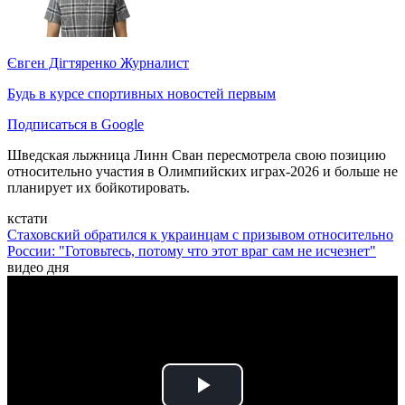
Євген Дігтяренко
Журналист
Будь в курсе спортивных новостей первым
Подписаться в Google
Шведская лыжница Линн Сван пересмотрела свою позицию
относительно участия в Олимпийских играх-2026 и больше не
планирует их бойкотировать.
кстати
Стаховский обратился к украинцам с призывом относительно
России: "Готовьтесь, потому что этот враг сам не исчезнет"
видео дня