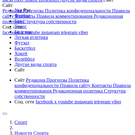
Сайт
Укр
Рус
Редакция
Прогнозы
Политика конфиденциальности
Правила
Футбол
сайту
Контакты
Правила комментирования
Редакционная
Бокс
политика
Структура собственности
Тенис
Соц. сети
Биатлон
facebook
x
youtube
instagram
telegram
viber
Легкая атлетика
Футзал
Баскетбол
Хокей
Волейбол
Другие виды спорта
Сайт
Сайт
Редакция
Прогнозы
Политика
конфиденциальности
Правила сайту
Контакты
Правила
комментирования
Редакционная политика
Структура
собственности
Соц. сети
facebook
x
youtube
instagram
telegram
viber
Спорт
Новости Cпорта