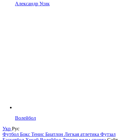
Александр Усик
Волейбол
Укр
Рус
Футбол
Бокс
Тенис
Биатлон
Легкая атлетика
Футзал
Баскетбол
Хокей
Волейбол
Другие виды спорта
Сайт