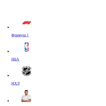
Формула 1
НБА
НХЛ