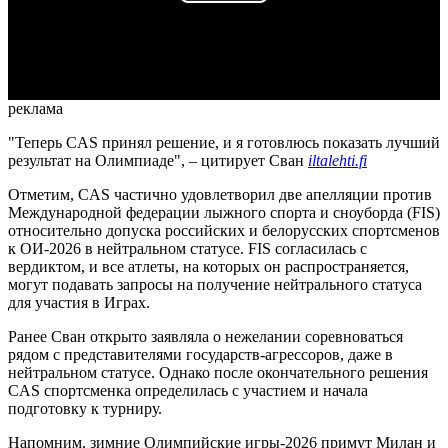
Play
Video
реклама
"Теперь CAS принял решение, и я готовлюсь показать лучший
результат на Олимпиаде", – цитирует Сван
iltalehti.fi
Отметим, CAS частично удовлетворил две апелляции против
Международной федерации лыжного спорта и сноуборда (FIS)
относительно допуска российских и белорусских спортсменов
к ОИ-2026 в нейтральном статусе. FIS согласилась с
вердиктом, и все атлеты, на которых он распространяется,
могут подавать запросы на получение нейтрального статуса
для участия в Играх.
Ранее Сван открыто заявляла о нежелании соревноваться
рядом с представителями государств-агрессоров, даже в
нейтральном статусе. Однако после окончательного решения
CAS спортсменка определилась с участием и начала
подготовку к турниру.
Напомним, зимние Олимпийские игры-2026 примут Милан и