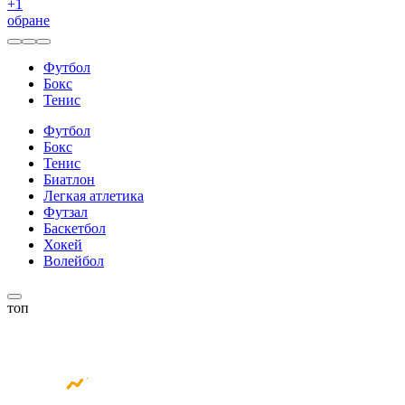
+
1
обране
Футбол
Бокс
Тенис
Футбол
Бокс
Тенис
Биатлон
Легкая атлетика
Футзал
Баскетбол
Хокей
Волейбол
топ