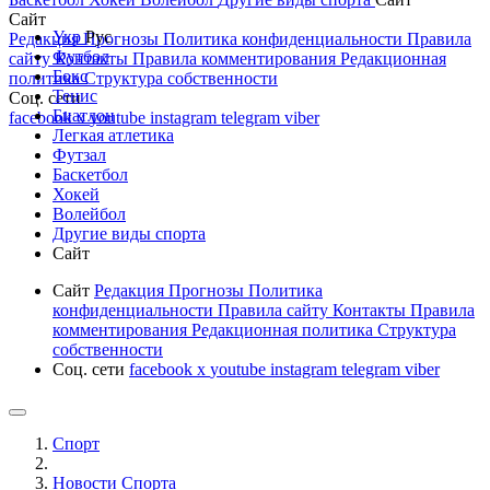
Сайт
Укр
Рус
Редакция
Прогнозы
Политика конфиденциальности
Правила
Футбол
сайту
Контакты
Правила комментирования
Редакционная
Бокс
политика
Структура собственности
Тенис
Соц. сети
Биатлон
facebook
x
youtube
instagram
telegram
viber
Легкая атлетика
Футзал
Баскетбол
Хокей
Волейбол
Другие виды спорта
Сайт
Сайт
Редакция
Прогнозы
Политика
конфиденциальности
Правила сайту
Контакты
Правила
комментирования
Редакционная политика
Структура
собственности
Соц. сети
facebook
x
youtube
instagram
telegram
viber
Спорт
Новости Cпорта