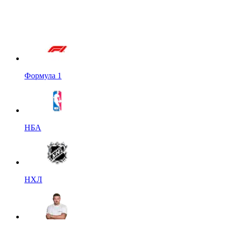
Формула 1
НБА
НХЛ