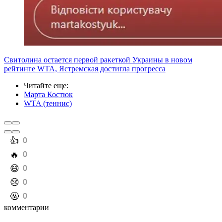
Свитолина остается первой ракеткой Украины в новом
рейтинге WTA, Ястремская достигла прогресса
Читайте еще
:
Марта Костюк
WTA (теннис)
️👍
0
️🔥
0
️😄
0
️😢
0
️🤬
0
комментарии