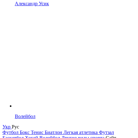
Александр Усик
Волейбол
Укр
Рус
Футбол
Бокс
Тенис
Биатлон
Легкая атлетика
Футзал
Баскетбол
Хокей
Волейбол
Другие виды спорта
Сайт