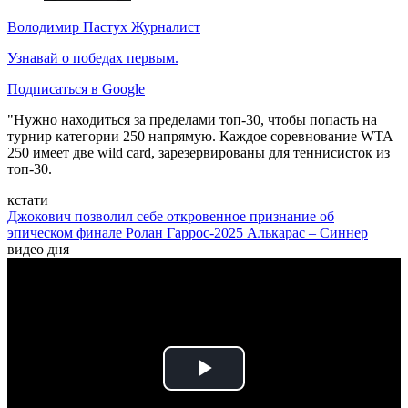
Володимир Пастух
Журналист
Узнавай о победах первым.
Подписаться в Google
"Нужно находиться за пределами топ-30, чтобы попасть на
турнир категории 250 напрямую. Каждое соревнование WTA
250 имеет две wild card, зарезервированы для теннисисток из
топ-30.
кстати
Джокович позволил себе откровенное признание об
эпическом финале Ролан Гаррос-2025 Алькарас – Синнер
видео дня
Play