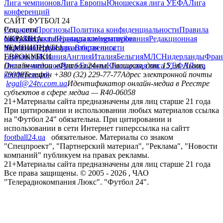
Лига чемпионов
Лига Европы
Юношеская лига УЕФА
Лига
конференций
САЙТ ФУТБОЛ 24
Редакция
Соц. сети
Прогнозы
Политика конфиденциальности
Правила
сайту
facebook
УКРАИНА
Контакты
x
youtube
Правила комментирования
instagram
telegram
viber
Редакционная
политика
Украина
ЧЕМПИОНАТЫ
Первая лига
Структура собственности
Вторая лига
Германия
ЕВРОКУБКИ
Испания
Англия
Италия
Бельгия
МЛС
Нидерланды
Фран
Лига чемпионов
Онлайн-медиа «Футбол 24»
Лига Европы
пл. Галицкая, дом. 15, м. Львов,
Юношеская лига УЕФА
Лига
конференций
79008
Телефон +380 (32) 229-77-77
Адрес электронной почты
legal@24tv.com.ua
Идентификатор онлайн-медиа в Реестре
субъектов в сфере медиа — R40-06058
21+
Материалы сайта предназначены для лиц старше 21 года
При цитировании и использовании любых материалов ссылка
на "Футбол 24" обязательна. При цитировании и
использовании в сети Интернет гиперссылка на сайтт
football24.ua
обязательное. Материалы со знаком
"Спецпроект", "Партнерский материал", "Реклама", "Новости
компаний" публикуем на правах рекламы.
21+
Материалы сайта предназначены для лиц старше 21 года
Все права защищены. © 2005 -
2026
, ЧАО
"Телерадиокомпания Люкс". "Футбол 24".