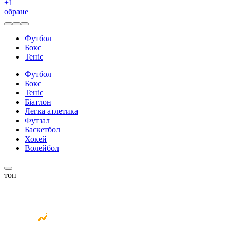
+
1
обране
Футбол
Бокс
Теніс
Футбол
Бокс
Теніс
Біатлон
Легка атлетика
Футзал
Баскетбол
Хокей
Волейбол
топ