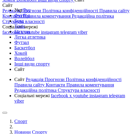
Сайт
Укр
Рус
Редакція
Прогнози
Політика конфіденційності
Правила сайту
Футбол
Контакти
Правила коментування
Редакційна політика
Бокс
Структура власності
Теніс
Соціальні мережі
Біатлон
facebook
x
youtube
instagram
telegram
viber
Легка атлетика
Футзал
Баскетбол
Хокей
Волейбол
Інші види спорту
Сайт
Сайт
Редакція
Прогнози
Політика конфіденційності
Правила сайту
Контакти
Правила коментування
Редакційна політика
Структура власності
Соціальні мережі
facebook
x
youtube
instagram
telegram
viber
Спорт
Новини Спорту