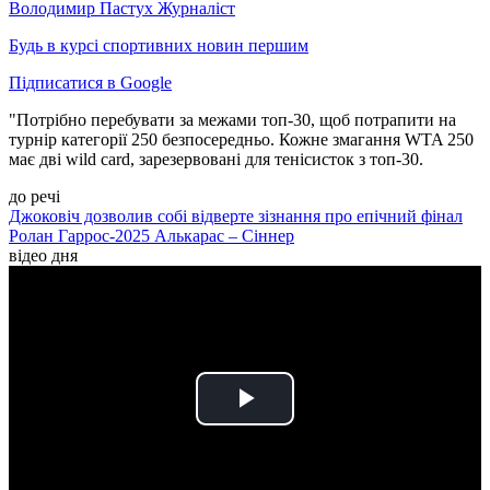
Володимир Пастух
Журналіст
Будь в курсі спортивних новин першим
Підписатися в Google
"Потрібно перебувати за межами топ-30, щоб потрапити на
турнір категорії 250 безпосередньо. Кожне змагання WTA 250
має дві wild card, зарезервовані для тенісисток з топ-30.
до речі
Джоковіч дозволив собі відверте зізнання про епічний фінал
Ролан Гаррос-2025 Алькарас – Сіннер
відео дня
Play
Video