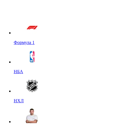
Формула 1
НБА
НХЛ