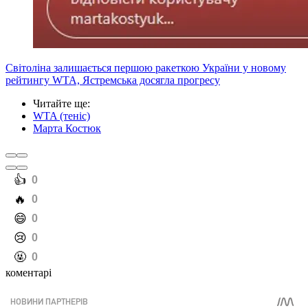
Світоліна залишається першою ракеткою України у новому
рейтингу WTA, Ястремська досягла прогресу
Читайте ще
:
WTA (теніс)
Марта Костюк
️👍
0
️🔥
0
️😄
0
️😢
0
️🤬
0
коментарі