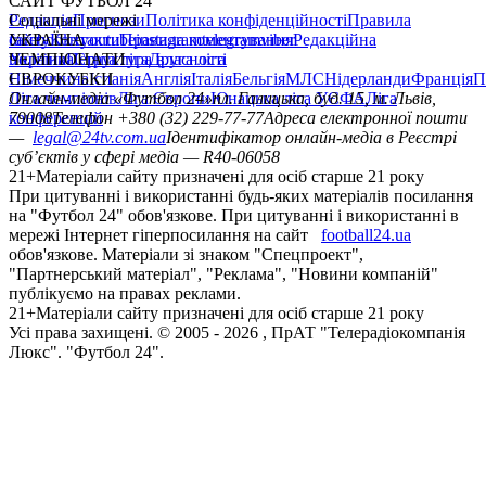
САЙТ ФУТБОЛ 24
Редакція
Соціальні мережі
Прогнози
Політика конфіденційності
Правила
сайту
facebook
УКРАЇНА
Контакти
x
youtube
Правила коментування
instagram
telegram
viber
Редакційна
політика
Україна
ЧЕМПІОНАТИ
Перша ліга
Структура власності
Друга ліга
Німеччина
ЄВРОКУБКИ
Іспанія
Англія
Італія
Бельгія
МЛС
Нідерланди
Франція
П
Ліга чемпіонів
Онлайн-медіа «Футбол 24»
Ліга Європи
Юнацька ліга УЄФА
пл. Галицька, буд. 15, м. Львів,
Ліга
конференцій
79008
Телефон +380 (32) 229-77-77
Адреса електронної пошти
—
legal@24tv.com.ua
Ідентифікатор онлайн-медіа в Реєстрі
суб’єктів у сфері медіа — R40-06058
21+
Матеріали сайту призначені для осіб старше 21 року
При цитуванні і використанні будь-яких матеріалів посилання
на "Футбол 24" обов'язкове. При цитуванні і використанні в
мережі Інтернет гіперпосилання на сайт
football24.ua
обов'язкове. Матеріали зі знаком "Спецпроект",
"Партнерський матеріал", "Реклама", "Новини компаній"
публікуємо на правах реклами.
21+
Матеріали сайту призначені для осіб старше 21 року
Усi права захищенi. © 2005 -
2026
, ПрАТ "Телерадіокомпанія
Люкс". "Футбол 24".