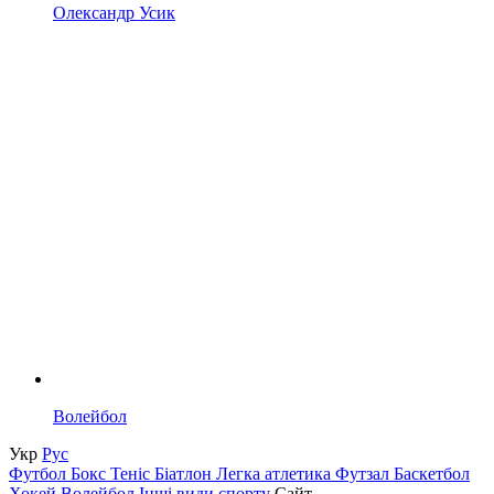
Олександр Усик
Волейбол
Укр
Рус
Футбол
Бокс
Теніс
Біатлон
Легка атлетика
Футзал
Баскетбол
Хокей
Волейбол
Інші види спорту
Сайт