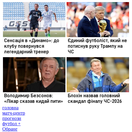
головна
матч-центр
прогнози
футбол +
Обране