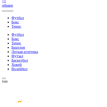
+
1
обране
Футбол
Бокс
Тенис
Футбол
Бокс
Тенис
Биатлон
Легкая атлетика
Футзал
Баскетбол
Хокей
Волейбол
топ