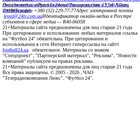
Лига чемпионов
Онлайн-медиа «Футбол 24»
Лига Европы
пл. Галицкая, дом. 15, м. Львов,
Юношеская лига УЕФА
Лига
конференций
79008
Телефон +380 (32) 229-77-77
Адрес электронной почты
legal@24tv.com.ua
Идентификатор онлайн-медиа в Реестре
субъектов в сфере медиа — R40-06058
21+
Материалы сайта предназначены для лиц старше 21 года
При цитировании и использовании любых материалов ссылка
на "Футбол 24" обязательна. При цитировании и
использовании в сети Интернет гиперссылка на сайтт
football24.ua
обязательное. Материалы со знаком
"Спецпроект", "Партнерский материал", "Реклама", "Новости
компаний" публикуем на правах рекламы.
21+
Материалы сайта предназначены для лиц старше 21 года
Все права защищены. © 2005 -
2026
, ЧАО
"Телерадиокомпания Люкс". "Футбол 24".