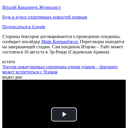
Віталій Ковальчук
Журналист
Будь в курсе спортивных новостей первым
Подписаться в Google
Стороны боксеров договариваются о проведении поединка,
сообщает инсайдер
Майк Коппинджер.
Переговоры находятся
на завершающей стадии. Сам поединок Итаума – Уайт может
состояться 16 августа в Эр-Рияде (Саудовская Аравия).
кстати
Уордли нокаутировал соперника одним ударом – британец
может встретиться с Усиком
видео дня
Play