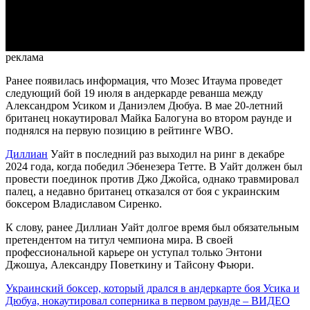
Video
реклама
Ранее появилась информация, что Мозес Итаума проведет
следующий бой 19 июля в андеркарде реванша между
Александром Усиком и Даниэлем Дюбуа. В мае 20-летний
британец нокаутировал Майка Балогуна во втором раунде и
поднялся на первую позицию в рейтинге WBO.
Диллиан
Уайт в последний раз выходил на ринг в декабре
2024 года, когда победил Эбенезера Тетте. В Уайт должен был
провести поединок против Джо Джойса, однако травмировал
палец, а недавно британец отказался от боя с украинским
боксером Владиславом Сиренко.
К слову, ранее Диллиан Уайт долгое время был обязательным
претендентом на титул чемпиона мира. В своей
профессиональной карьере он уступал только Энтони
Джошуа, Александру Поветкину и Тайсону Фьюри.
Украинский боксер, который дрался в андеркарте боя Усика и
Дюбуа, нокаутировал соперника в первом раунде – ВИДЕО