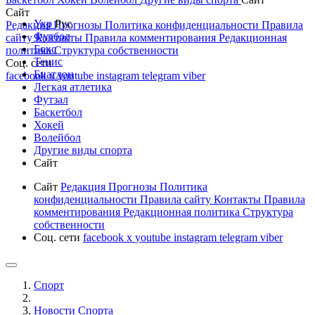
Сайт
Укр
Рус
Редакция
Прогнозы
Политика конфиденциальности
Правила
Футбол
сайту
Контакты
Правила комментирования
Редакционная
Бокс
политика
Структура собственности
Тенис
Соц. сети
Биатлон
facebook
x
youtube
instagram
telegram
viber
Легкая атлетика
Футзал
Баскетбол
Хокей
Волейбол
Другие виды спорта
Сайт
Сайт
Редакция
Прогнозы
Политика
конфиденциальности
Правила сайту
Контакты
Правила
комментирования
Редакционная политика
Структура
собственности
Соц. сети
facebook
x
youtube
instagram
telegram
viber
Спорт
Новости Cпорта