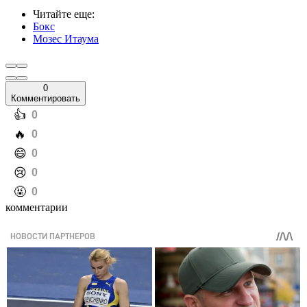
Читайте еще
:
Бокс
Мозес Итаума
0
Комментировать
️👍
0
️🔥
0
️😄
0
️😢
0
️🤬
0
комментарии