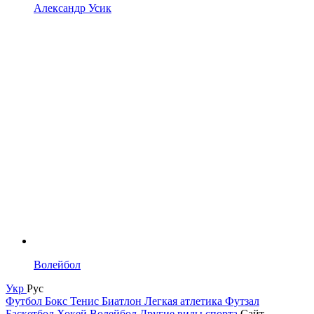
Александр Усик
Волейбол
Укр
Рус
Футбол
Бокс
Тенис
Биатлон
Легкая атлетика
Футзал
Баскетбол
Хокей
Волейбол
Другие виды спорта
Сайт