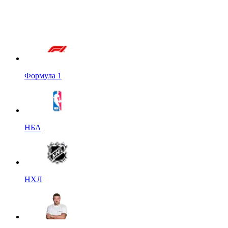
Формула 1
НБА
НХЛ