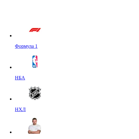
Формула 1
НБА
НХЛ