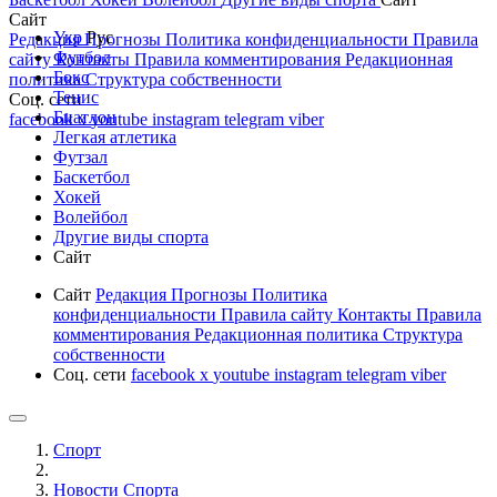
Сайт
Укр
Рус
Редакция
Прогнозы
Политика конфиденциальности
Правила
Футбол
сайту
Контакты
Правила комментирования
Редакционная
Бокс
политика
Структура собственности
Тенис
Соц. сети
Биатлон
facebook
x
youtube
instagram
telegram
viber
Легкая атлетика
Футзал
Баскетбол
Хокей
Волейбол
Другие виды спорта
Сайт
Сайт
Редакция
Прогнозы
Политика
конфиденциальности
Правила сайту
Контакты
Правила
комментирования
Редакционная политика
Структура
собственности
Соц. сети
facebook
x
youtube
instagram
telegram
viber
Спорт
Новости Cпорта