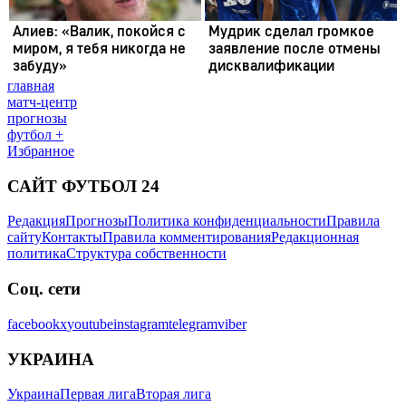
главная
матч-центр
прогнозы
футбол +
Избранное
САЙТ ФУТБОЛ 24
Редакция
Прогнозы
Политика конфиденциальности
Правила
сайту
Контакты
Правила комментирования
Редакционная
политика
Структура собственности
Соц. сети
facebook
x
youtube
instagram
telegram
viber
УКРАИНА
Украина
Первая лига
Вторая лига