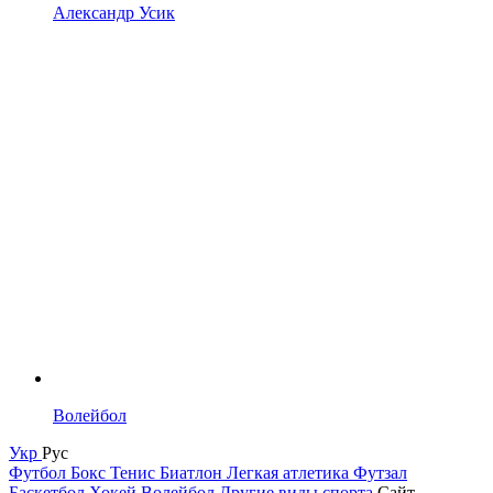
Александр Усик
Волейбол
Укр
Рус
Футбол
Бокс
Тенис
Биатлон
Легкая атлетика
Футзал
Баскетбол
Хокей
Волейбол
Другие виды спорта
Сайт