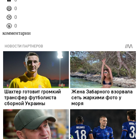
️🔥
️😄
0
️😢
0
️🤬
0
комментарии