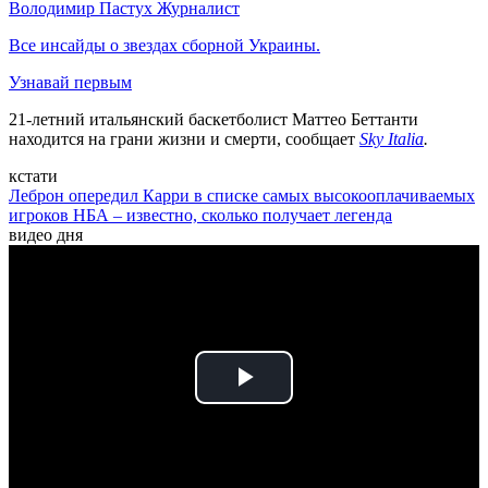
Володимир Пастух
Журналист
Все инсайды о звездах сборной Украины.
Узнавай первым
21-летний итальянский баскетболист Маттео Беттанти
находится на грани жизни и смерти, сообщает
Sky Italia
.
кстати
Леброн опередил Карри в списке самых высокооплачиваемых
игроков НБА – известно, сколько получает легенда
видео дня
Play
Video