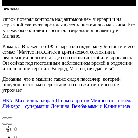
реклама
Игрок потерял контроль над автомобилем Феррари и на
серьезной скорости врезался в стену цветочного магазина. Его
в тяжелом состоянии госпитализировали в больницу в
Милане.
Команда Виджевано 1955 выразила поддержку Беттанти и его
семье: "Маттео находится в критическом состоянии в
реанимации больницы, где его состояние стабилизировалось.
Он сейчас под постоянным наблюдением врачей в отделении
интенсивной терапии. Вперед, Маттео, не сдавайся".
Добавим, что в машине также сидел пассажир, который
получил несколько переломов, но его жизни ничего не
угрожает.
НБА: Михайлюк набрал 11 очков против Миннесоты, победа
Лейкерс – суперматчи Дончича, Вембаньямы и Каннингема
️👍
0
0