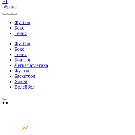
+
1
обране
Футбол
Бокс
Тенис
Футбол
Бокс
Тенис
Биатлон
Легкая атлетика
Футзал
Баскетбол
Хокей
Волейбол
топ