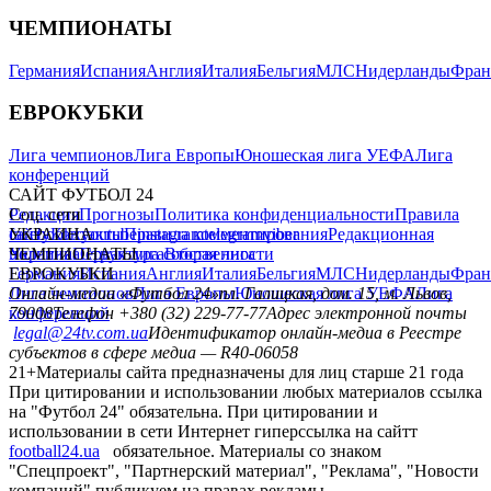
ЧЕМПИОНАТЫ
Германия
Испания
Англия
Италия
Бельгия
МЛС
Нидерланды
Фран
ЕВРОКУБКИ
Лига чемпионов
Лига Европы
Юношеская лига УЕФА
Лига
конференций
САЙТ ФУТБОЛ 24
Редакция
Соц. сети
Прогнозы
Политика конфиденциальности
Правила
сайту
facebook
УКРАИНА
Контакты
x
youtube
Правила комментирования
instagram
telegram
viber
Редакционная
политика
Украина
ЧЕМПИОНАТЫ
Первая лига
Структура собственности
Вторая лига
Германия
ЕВРОКУБКИ
Испания
Англия
Италия
Бельгия
МЛС
Нидерланды
Фран
Лига чемпионов
Онлайн-медиа «Футбол 24»
Лига Европы
пл. Галицкая, дом. 15, м. Львов,
Юношеская лига УЕФА
Лига
конференций
79008
Телефон +380 (32) 229-77-77
Адрес электронной почты
legal@24tv.com.ua
Идентификатор онлайн-медиа в Реестре
субъектов в сфере медиа — R40-06058
21+
Материалы сайта предназначены для лиц старше 21 года
При цитировании и использовании любых материалов ссылка
на "Футбол 24" обязательна. При цитировании и
использовании в сети Интернет гиперссылка на сайтт
football24.ua
обязательное. Материалы со знаком
"Спецпроект", "Партнерский материал", "Реклама", "Новости
компаний" публикуем на правах рекламы.