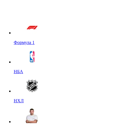
Формула 1
НБА
НХЛ