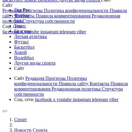
Сайт
Укр
Рус
Редакция
Прогнозы
Политика конфиденциальности
Правила
Футбол
сайту
Контакты
Правила комментирования
Редакционная
Бокс
политика
Структура собственности
Тенис
Соц. сети
Биатлон
facebook
x
youtube
instagram
telegram
viber
Легкая атлетика
Футзал
Баскетбол
Хокей
Волейбол
Другие виды спорта
Сайт
Сайт
Редакция
Прогнозы
Политика
конфиденциальности
Правила сайту
Контакты
Правила
комментирования
Редакционная политика
Структура
собственности
Соц. сети
facebook
x
youtube
instagram
telegram
viber
Спорт
Новости Cпорта