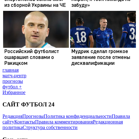
главная
матч-центр
прогнозы
футбол +
Избранное
САЙТ ФУТБОЛ 24
Редакция
Прогнозы
Политика конфиденциальности
Правила
сайту
Контакты
Правила комментирования
Редакционная
политика
Структура собственности