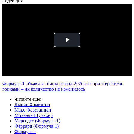
видео дня
Play
Video
Формула-1 объявила этапы сезона-2026 со спринтерскими
гонками – их количество не изменилось
Читайте еще
:
Льюис Хэмилтон
Макс Ферстаппен
Михаэль Шумахер
Мерседес (Формула-1)
Феррари (Формула-1)
Формула 1