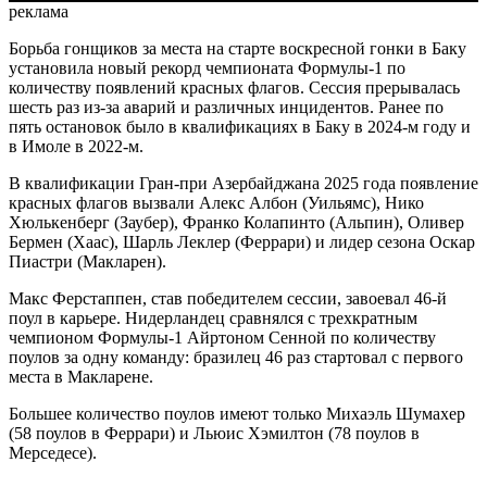
реклама
Борьба гонщиков за места на старте воскресной гонки в Баку
установила новый рекорд чемпионата Формулы-1 по
количеству появлений красных флагов. Сессия прерывалась
шесть раз из-за аварий и различных инцидентов. Ранее по
пять остановок было в квалификациях в Баку в 2024-м году и
в Имоле в 2022-м.
В квалификации Гран-при Азербайджана 2025 года появление
красных флагов вызвали Алекс Албон (Уильямс), Нико
Хюлькенберг (Заубер), Франко Колапинто (Альпин), Оливер
Бермен (Хаас), Шарль Леклер (Феррари) и лидер сезона Оскар
Пиастри (Макларен).
Макс Ферстаппен, став победителем сессии, завоевал 46-й
поул в карьере. Нидерландец сравнялся с трехкратным
чемпионом Формулы-1 Айртоном Сенной по количеству
поулов за одну команду: бразилец 46 раз стартовал с первого
места в Макларене.
Большее количество поулов имеют только Михаэль Шумахер
(58 поулов в Феррари) и Льюис Хэмилтон (78 поулов в
Мерседесе).