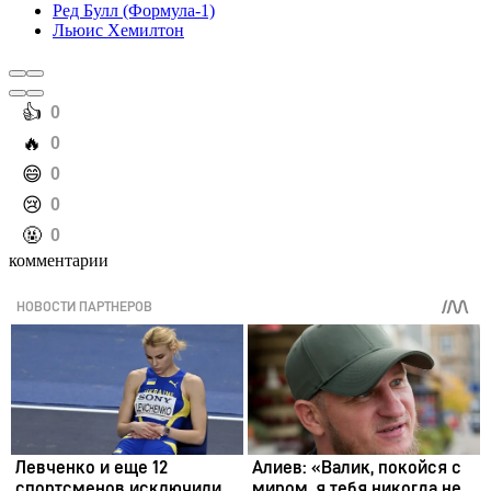
Ред Булл (Формула-1)
Льюис Хемилтон
️👍
0
️🔥
0
️😄
0
️😢
0
️🤬
0
комментарии