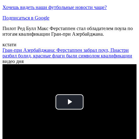
Хочешь видеть наши футбольные новости чаще?
Подписаться в Google
Пилот Ред Булл Макс Ферстаппен стал обладателем поула по
итогам квалификации Гран-при Азербайджана.
кстати
Гран-при Азербайджана: Ферстаппен забрал поул, Пиастри
разбил болид, красные флаги были символом квалификации
видео дня
Play
Video