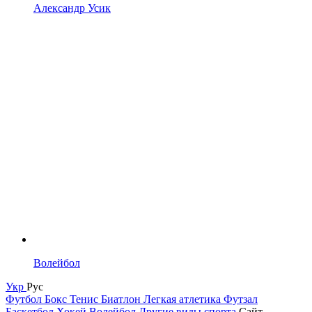
Александр Усик
Волейбол
Укр
Рус
Футбол
Бокс
Тенис
Биатлон
Легкая атлетика
Футзал
Баскетбол
Хокей
Волейбол
Другие виды спорта
Сайт