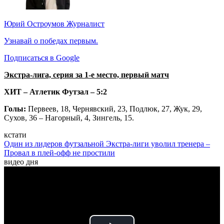
Юрий Остроумов
Журналист
Узнавай о победах первым.
Подписаться в Google
Экстра-лига, серия за 1-е место, первый матч
ХИТ – Атлетик Футзал – 5:2
Голы:
Первеев, 18, Чернявский, 23, Подлюк, 27, Жук, 29,
Сухов, 36 – Нагорный, 4, Зингель, 15.
кстати
Один из лидеров футзальной Экстра-лиги уволил тренера –
Провал в плей-офф не простили
видео дня