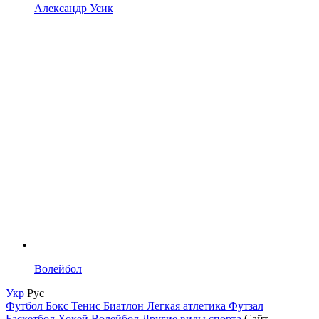
Александр Усик
Волейбол
Укр
Рус
Футбол
Бокс
Тенис
Биатлон
Легкая атлетика
Футзал
Баскетбол
Хокей
Волейбол
Другие виды спорта
Сайт