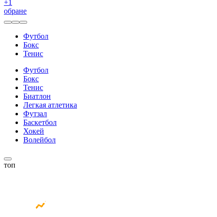
+
1
обране
Футбол
Бокс
Тенис
Футбол
Бокс
Тенис
Биатлон
Легкая атлетика
Футзал
Баскетбол
Хокей
Волейбол
топ