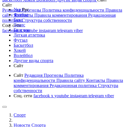
Сайт
Укр
Рус
Редакция
Прогнозы
Политика конфиденциальности
Правила
Футбол
сайту
Контакты
Правила комментирования
Редакционная
Бокс
политика
Структура собственности
Тенис
Соц. сети
Биатлон
facebook
x
youtube
instagram
telegram
viber
Легкая атлетика
Футзал
Баскетбол
Хокей
Волейбол
Другие виды спорта
Сайт
Сайт
Редакция
Прогнозы
Политика
конфиденциальности
Правила сайту
Контакты
Правила
комментирования
Редакционная политика
Структура
собственности
Соц. сети
facebook
x
youtube
instagram
telegram
viber
Спорт
Новости Cпорта