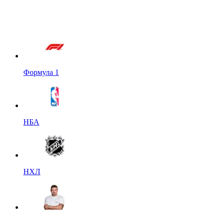
Формула 1
НБА
НХЛ