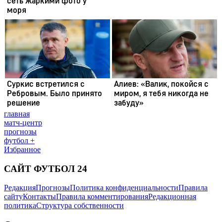
главная
матч-центр
прогнозы
футбол +
Избранное
САЙТ ФУТБОЛ 24
Редакция
Прогнозы
Политика конфиденциальности
Правила
сайту
Контакты
Правила комментирования
Редакционная
политика
Структура собственности