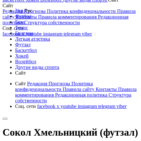
Сайт
Укр
Рус
Редакция
Прогнозы
Политика конфиденциальности
Правила
Футбол
сайту
Контакты
Правила комментирования
Редакционная
Бокс
политика
Структура собственности
Тенис
Соц. сети
Биатлон
facebook
x
youtube
instagram
telegram
viber
Легкая атлетика
Футзал
Баскетбол
Хокей
Волейбол
Другие виды спорта
Сайт
Сайт
Редакция
Прогнозы
Политика
конфиденциальности
Правила сайту
Контакты
Правила
комментирования
Редакционная политика
Структура
собственности
Соц. сети
facebook
x
youtube
instagram
telegram
viber
Сокол Хмельницкий (футзал)