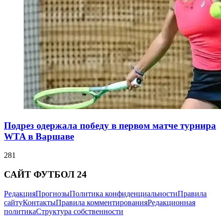
Подрез одержала победу в первом матче турнира
WTA в Варшаве
281
САЙТ ФУТБОЛ 24
Редакция
Прогнозы
Политика конфиденциальности
Правила
сайту
Контакты
Правила комментирования
Редакционная
политика
Структура собственности