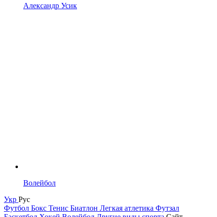
Александр Усик
Волейбол
Укр
Рус
Футбол
Бокс
Тенис
Биатлон
Легкая атлетика
Футзал
Баскетбол
Хокей
Волейбол
Другие виды спорта
Сайт