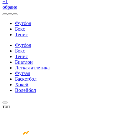
+
1
обране
Футбол
Бокс
Тенис
Футбол
Бокс
Тенис
Биатлон
Легкая атлетика
Футзал
Баскетбол
Хокей
Волейбол
топ