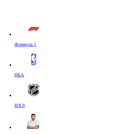
Формула 1
НБА
НХЛ