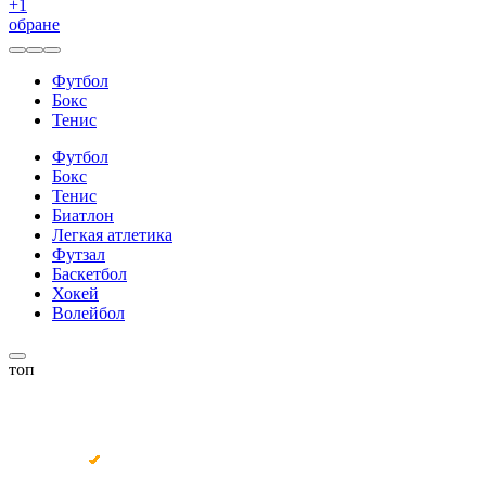
+
1
обране
Футбол
Бокс
Тенис
Футбол
Бокс
Тенис
Биатлон
Легкая атлетика
Футзал
Баскетбол
Хокей
Волейбол
топ