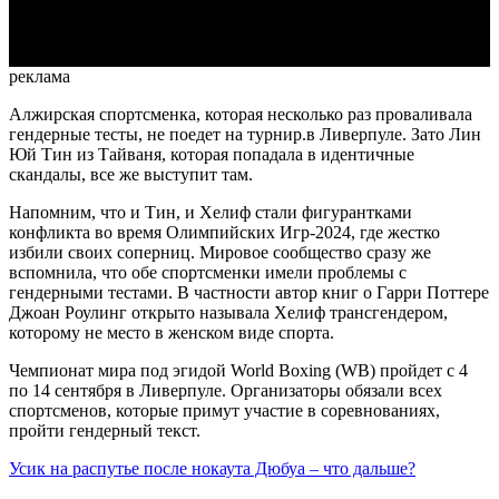
Video
реклама
Алжирская спортсменка, которая несколько раз проваливала
гендерные тесты, не поедет на турнир.в Ливерпуле. Зато Лин
Юй Тин из Тайваня, которая попадала в идентичные
скандалы, все же выступит там.
Напомним, что и Тин, и Хелиф стали фигурантками
конфликта во время Олимпийских Игр-2024, где жестко
избили своих соперниц. Мировое сообщество сразу же
вспомнила, что обе спортсменки имели проблемы с
гендерными тестами. В частности автор книг о Гарри Поттере
Джоан Роулинг открыто называла Хелиф трансгендером,
которому не место в женском виде спорта.
Чемпионат мира под эгидой World Boxing (WB) пройдет с 4
по 14 сентября в Ливерпуле. Организаторы обязали всех
спортсменов, которые примут участие в соревнованиях,
пройти гендерный текст.
Усик на распутье после нокаута Дюбуа – что дальше?