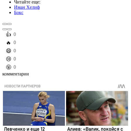
Читайте еще
:
Иман Хелиф
Бокс
️👍
0
️🔥
0
️😄
0
️😢
0
️🤬
0
комментарии