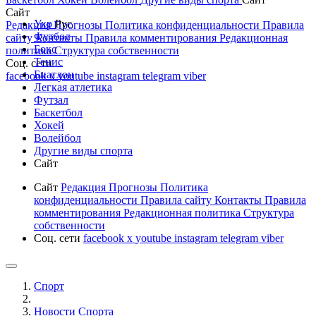
Сайт
Укр
Рус
Редакция
Прогнозы
Политика конфиденциальности
Правила
Футбол
сайту
Контакты
Правила комментирования
Редакционная
Бокс
политика
Структура собственности
Тенис
Соц. сети
Биатлон
facebook
x
youtube
instagram
telegram
viber
Легкая атлетика
Футзал
Баскетбол
Хокей
Волейбол
Другие виды спорта
Сайт
Сайт
Редакция
Прогнозы
Политика
конфиденциальности
Правила сайту
Контакты
Правила
комментирования
Редакционная политика
Структура
собственности
Соц. сети
facebook
x
youtube
instagram
telegram
viber
Спорт
Новости Cпорта