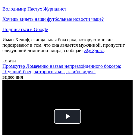
Володимир Пастух
Журналист
Хочешь видеть наши футбольные новости чаще?
Подписаться в Google
Иман Хелиф, скандальная боксерка, которую многие
подозревают в том, что она является мужчиной, пропустит
следующий чемпионат мира, сообщает
Sky Sports
.
кстати
Промоутер Ломаченко назвал непревзойденного боксера:
"Лучший боец, которого я когда-либо видел"
видео дня
Play