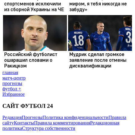
главная
матч-центр
прогнозы
футбол +
Избранное
САЙТ ФУТБОЛ 24
Редакция
Прогнозы
Политика конфиденциальности
Правила
сайту
Контакты
Правила комментирования
Редакционная
политика
Структура собственности