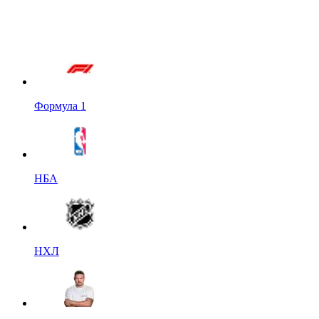
Формула 1
НБА
НХЛ