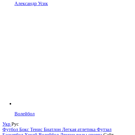
Александр Усик
Волейбол
Укр
Рус
Футбол
Бокс
Тенис
Биатлон
Легкая атлетика
Футзал
Баскетбол
Хокей
Волейбол
Другие виды спорта
Сайт