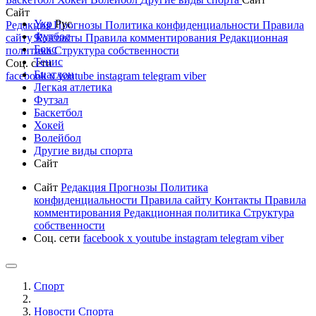
Сайт
Укр
Рус
Редакция
Прогнозы
Политика конфиденциальности
Правила
Футбол
сайту
Контакты
Правила комментирования
Редакционная
Бокс
политика
Структура собственности
Тенис
Соц. сети
Биатлон
facebook
x
youtube
instagram
telegram
viber
Легкая атлетика
Футзал
Баскетбол
Хокей
Волейбол
Другие виды спорта
Сайт
Сайт
Редакция
Прогнозы
Политика
конфиденциальности
Правила сайту
Контакты
Правила
комментирования
Редакционная политика
Структура
собственности
Соц. сети
facebook
x
youtube
instagram
telegram
viber
Спорт
Новости Cпорта