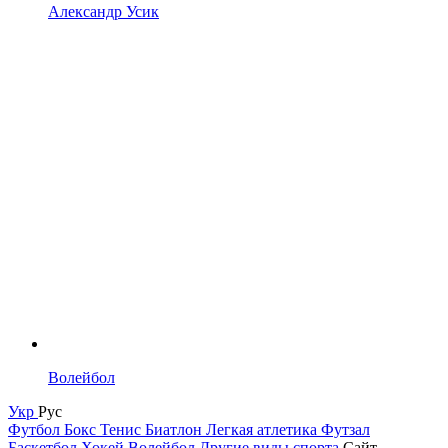
Александр Усик
Волейбол
Укр
Рус
Футбол
Бокс
Тенис
Биатлон
Легкая атлетика
Футзал
Баскетбол
Хокей
Волейбол
Другие виды спорта
Сайт