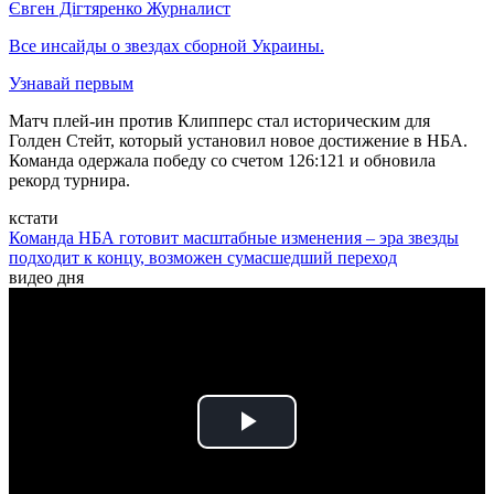
Євген Дігтяренко
Журналист
Все инсайды о звездах сборной Украины.
Узнавай первым
Матч плей-ин против Клипперс стал историческим для
Голден Стейт, который установил новое достижение в НБА.
Команда одержала победу со счетом 126:121 и обновила
рекорд турнира.
кстати
Команда НБА готовит масштабные изменения – эра звезды
подходит к концу, возможен сумасшедший переход
видео дня
Play