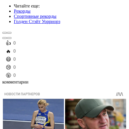
Читайте еще
:
Рекорды
Спортивные рекорды
Голден Стэйт Уорриорз
️👍
0
️🔥
0
️😄
0
️😢
0
️🤬
0
комментарии