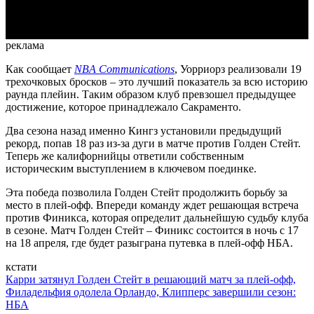
Video
реклама
Как сообщает
NBA Communications
, Уорриорз реализовали 19
трехочковых бросков – это лучший показатель за всю историю
раунда плейин. Таким образом клуб превзошел предыдущее
достижение, которое принадлежало Сакраменто.
Два сезона назад именно Кингз установили предыдущий
рекорд, попав 18 раз из-за дуги в матче против Голден Стейт.
Теперь же калифорнийцы ответили собственным
историческим выступлением в ключевом поединке.
Эта победа позволила Голден Стейт продолжить борьбу за
место в плей-офф. Впереди команду ждет решающая встреча
против Финикса, которая определит дальнейшую судьбу клуба
в сезоне. Матч Голден Стейт – Финикс состоится в ночь с 17
на 18 апреля, где будет разыграна путевка в плей-офф НБА.
кстати
Карри затянул Голден Стейт в решающий матч за плей-офф,
Филадельфия одолела Орландо, Клипперс завершили сезон:
НБА