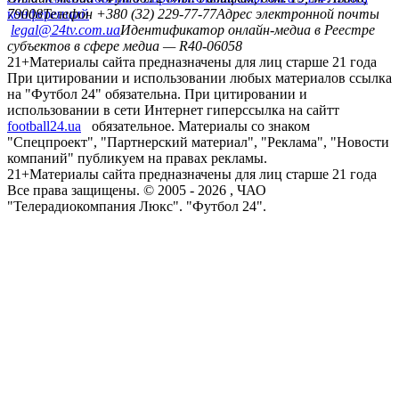
конференций
79008
Телефон +380 (32) 229-77-77
Адрес электронной почты
legal@24tv.com.ua
Идентификатор онлайн-медиа в Реестре
субъектов в сфере медиа — R40-06058
21+
Материалы сайта предназначены для лиц старше 21 года
При цитировании и использовании любых материалов ссылка
на "Футбол 24" обязательна. При цитировании и
использовании в сети Интернет гиперссылка на сайтт
football24.ua
обязательное. Материалы со знаком
"Спецпроект", "Партнерский материал", "Реклама", "Новости
компаний" публикуем на правах рекламы.
21+
Материалы сайта предназначены для лиц старше 21 года
Все права защищены. © 2005 -
2026
, ЧАО
"Телерадиокомпания Люкс". "Футбол 24".