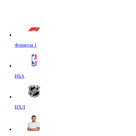
Формула 1
НБА
НХЛ