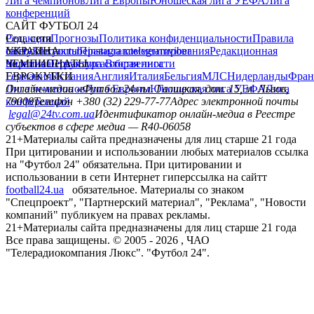
Лига чемпионов
Лига Европы
Юношеская лига УЕФА
Лига
конференций
САЙТ ФУТБОЛ 24
Редакция
Соц. сети
Прогнозы
Политика конфиденциальности
Правила
сайту
facebook
УКРАИНА
Контакты
x
youtube
Правила комментирования
instagram
telegram
viber
Редакционная
политика
Украина
ЧЕМПИОНАТЫ
Первая лига
Структура собственности
Вторая лига
Германия
ЕВРОКУБКИ
Испания
Англия
Италия
Бельгия
МЛС
Нидерланды
Фран
Лига чемпионов
Онлайн-медиа «Футбол 24»
Лига Европы
пл. Галицкая, дом. 15, м. Львов,
Юношеская лига УЕФА
Лига
конференций
79008
Телефон +380 (32) 229-77-77
Адрес электронной почты
legal@24tv.com.ua
Идентификатор онлайн-медиа в Реестре
субъектов в сфере медиа — R40-06058
21+
Материалы сайта предназначены для лиц старше 21 года
При цитировании и использовании любых материалов ссылка
на "Футбол 24" обязательна. При цитировании и
использовании в сети Интернет гиперссылка на сайтт
football24.ua
обязательное. Материалы со знаком
"Спецпроект", "Партнерский материал", "Реклама", "Новости
компаний" публикуем на правах рекламы.
21+
Материалы сайта предназначены для лиц старше 21 года
Все права защищены. © 2005 -
2026
, ЧАО
"Телерадиокомпания Люкс". "Футбол 24".