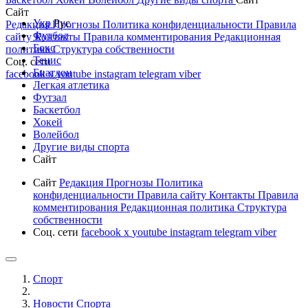
Сайт
Укр
Рус
Редакция
Прогнозы
Политика конфиденциальности
Правила
Футбол
сайту
Контакты
Правила комментирования
Редакционная
Бокс
политика
Структура собственности
Тенис
Соц. сети
Биатлон
facebook
x
youtube
instagram
telegram
viber
Легкая атлетика
Футзал
Баскетбол
Хокей
Волейбол
Другие виды спорта
Сайт
Сайт
Редакция
Прогнозы
Политика
конфиденциальности
Правила сайту
Контакты
Правила
комментирования
Редакционная политика
Структура
собственности
Соц. сети
facebook
x
youtube
instagram
telegram
viber
Спорт
Новости Cпорта