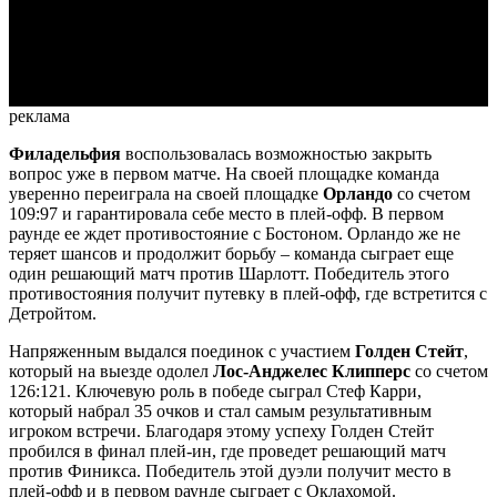
Video
реклама
Филадельфия
воспользовалась возможностью закрыть
вопрос уже в первом матче. На своей площадке команда
уверенно переиграла на своей площадке
Орландо
со счетом
109:97 и гарантировала себе место в плей-офф. В первом
раунде ее ждет противостояние с Бостоном. Орландо же не
теряет шансов и продолжит борьбу – команда сыграет еще
один решающий матч против Шарлотт. Победитель этого
противостояния получит путевку в плей-офф, где встретится с
Детройтом.
Напряженным выдался поединок с участием
Голден Стейт
,
который на выезде одолел
Лос-Анджелес Клипперс
со счетом
126:121. Ключевую роль в победе сыграл Стеф Карри,
который набрал 35 очков и стал самым результативным
игроком встречи. Благодаря этому успеху Голден Стейт
пробился в финал плей-ин, где проведет решающий матч
против Финикса. Победитель этой дуэли получит место в
плей-офф и в первом раунде сыграет с Оклахомой.