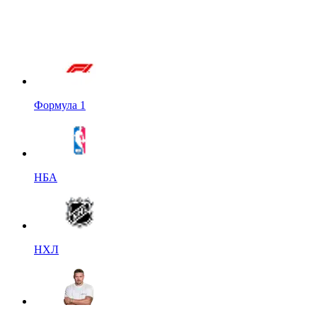
Формула 1
НБА
НХЛ