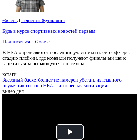
Євген Дігтяренко
Журналист
Будь в курсе спортивных новостей первым
Подписаться в Google
В НБА определяются последние участники плей-офф через
стадию плей-ин, где команды получают финальный шанс
зацепиться за решающую часть сезона.
кстати
Звездный баскетболист не намерен убегать из главного
неудачника сезона НБА – интересная мотивация
видео дня
Play