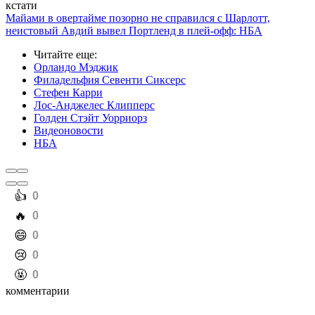
кстати
Майами в овертайме позорно не справился с Шарлотт,
неистовый Авдий вывел Портленд в плей-офф: НБА
Читайте еще
:
Орландо Мэджик
Филадельфия Севенти Сиксерс
Стефен Карри
Лос-Анджелес Клипперс
Голден Стэйт Уорриорз
Видеоновости
НБА
️👍
0
️🔥
0
️😄
0
️😢
0
️🤬
0
комментарии