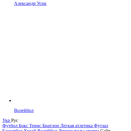
Александр Усик
Волейбол
Укр
Рус
Футбол
Бокс
Тенис
Биатлон
Легкая атлетика
Футзал
Баскетбол
Хокей
Волейбол
Другие виды спорта
Сайт