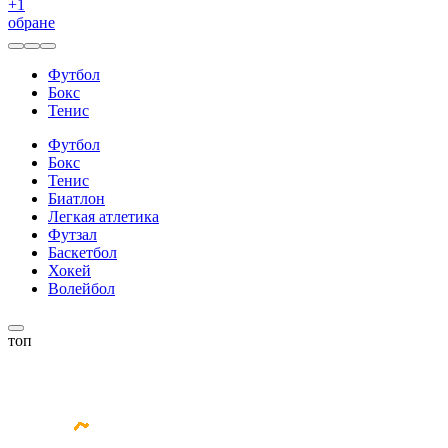
+
1
обране
Футбол
Бокс
Тенис
Футбол
Бокс
Тенис
Биатлон
Легкая атлетика
Футзал
Баскетбол
Хокей
Волейбол
топ