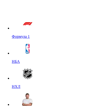
Формула 1
НБА
НХЛ