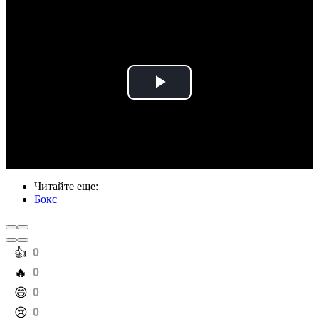
Play
Video
Читайте еще
:
Бокс
️👍
0
️🔥
0
️😄
0
️😢
0