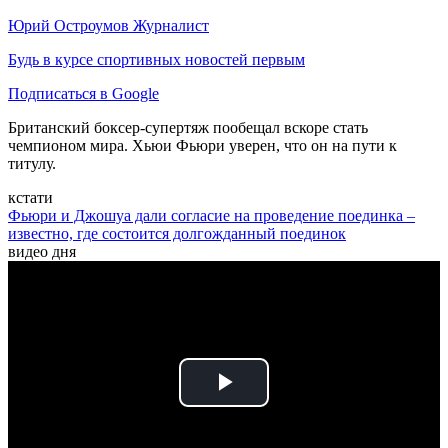
Юрий Остроумов
Журналист
Будь в курсе спортивных новостей первым
Подписаться в Google
Британский боксер-супертяж пообещал вскоре стать
чемпионом мира. Хьюи Фьюри уверен, что он на пути к
титулу.
кстати
Фьюри и Джошуа дали согласие на проведение поединка –
известно, где состоится долгожданный поединок
видео дня
Play