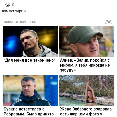
️🤬
0
комментарии