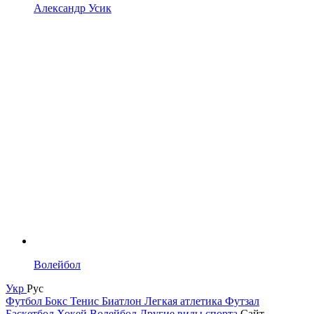
Александр Усик
Волейбол
Укр
Рус
Футбол
Бокс
Тенис
Биатлон
Легкая атлетика
Футзал
Баскетбол
Хокей
Волейбол
Другие виды спорта
Сайт