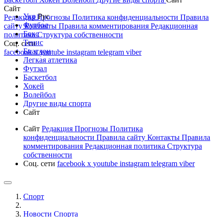
Сайт
Укр
Рус
Редакция
Прогнозы
Политика конфиденциальности
Правила
Футбол
сайту
Контакты
Правила комментирования
Редакционная
Бокс
политика
Структура собственности
Тенис
Соц. сети
Биатлон
facebook
x
youtube
instagram
telegram
viber
Легкая атлетика
Футзал
Баскетбол
Хокей
Волейбол
Другие виды спорта
Сайт
Сайт
Редакция
Прогнозы
Политика
конфиденциальности
Правила сайту
Контакты
Правила
комментирования
Редакционная политика
Структура
собственности
Соц. сети
facebook
x
youtube
instagram
telegram
viber
Спорт
Новости Cпорта