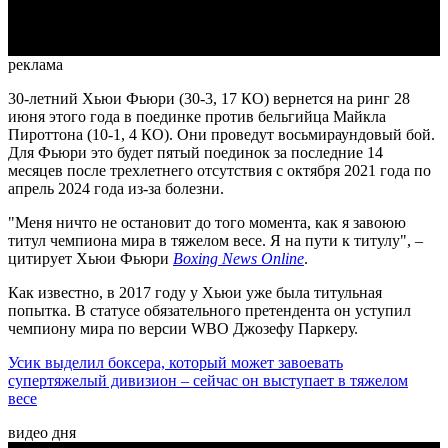
Video
реклама
30-летний Хьюи Фьюри (30-3, 17 КО) вернется на ринг 28
июня этого года в поединке против бельгийца Майкла
Пироттона (10-1, 4 КО). Они проведут восьмираундовый бой.
Для Фьюри это будет пятый поединок за последние 14
месяцев после трехлетнего отсутствия с октября 2021 года по
апрель 2024 года из-за болезни.
"Меня ничто не остановит до того момента, как я завоюю
титул чемпиона мира в тяжелом весе. Я на пути к титулу", –
цитирует Хьюи Фьюри
Boxing News Online
.
Как известно, в 2017 году у Хьюи уже была титульная
попытка. В статусе обязательного претендента он уступил
чемпиону мира по версии WBO Джозефу Паркеру.
Усик выделил боксера, который может завоевать
супертяжелый дивизион – сейчас он выступает в тяжелом
весе
видео дня