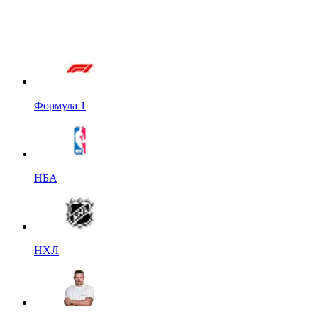
Формула 1
НБА
НХЛ