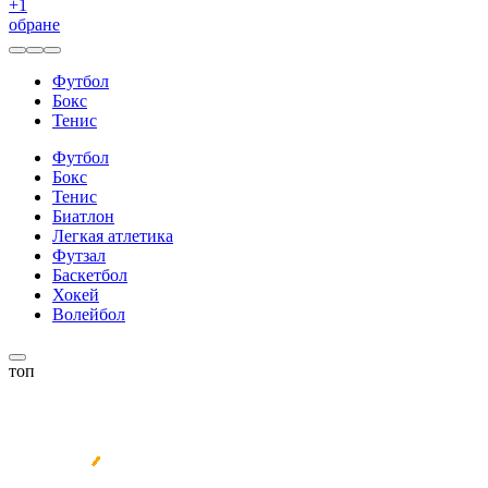
+
1
обране
Футбол
Бокс
Тенис
Футбол
Бокс
Тенис
Биатлон
Легкая атлетика
Футзал
Баскетбол
Хокей
Волейбол
топ