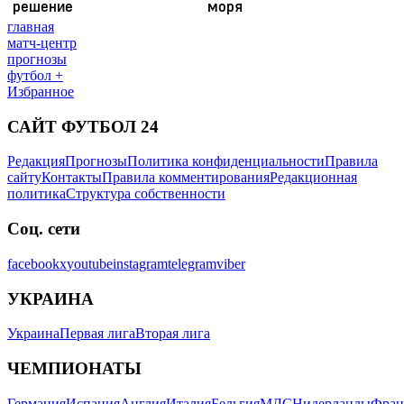
главная
матч-центр
прогнозы
футбол +
Избранное
САЙТ ФУТБОЛ 24
Редакция
Прогнозы
Политика конфиденциальности
Правила
сайту
Контакты
Правила комментирования
Редакционная
политика
Структура собственности
Соц. сети
facebook
x
youtube
instagram
telegram
viber
УКРАИНА
Украина
Первая лига
Вторая лига
ЧЕМПИОНАТЫ
Германия
Испания
Англия
Италия
Бельгия
МЛС
Нидерланды
Фран