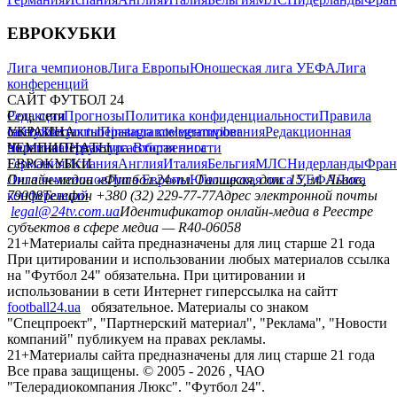
ЕВРОКУБКИ
Лига чемпионов
Лига Европы
Юношеская лига УЕФА
Лига
конференций
САЙТ ФУТБОЛ 24
Редакция
Соц. сети
Прогнозы
Политика конфиденциальности
Правила
сайту
facebook
УКРАИНА
Контакты
x
youtube
Правила комментирования
instagram
telegram
viber
Редакционная
политика
Украина
ЧЕМПИОНАТЫ
Первая лига
Структура собственности
Вторая лига
Германия
ЕВРОКУБКИ
Испания
Англия
Италия
Бельгия
МЛС
Нидерланды
Фран
Лига чемпионов
Онлайн-медиа «Футбол 24»
Лига Европы
пл. Галицкая, дом. 15, м. Львов,
Юношеская лига УЕФА
Лига
конференций
79008
Телефон +380 (32) 229-77-77
Адрес электронной почты
legal@24tv.com.ua
Идентификатор онлайн-медиа в Реестре
субъектов в сфере медиа — R40-06058
21+
Материалы сайта предназначены для лиц старше 21 года
При цитировании и использовании любых материалов ссылка
на "Футбол 24" обязательна. При цитировании и
использовании в сети Интернет гиперссылка на сайтт
football24.ua
обязательное. Материалы со знаком
"Спецпроект", "Партнерский материал", "Реклама", "Новости
компаний" публикуем на правах рекламы.
21+
Материалы сайта предназначены для лиц старше 21 года
Все права защищены. © 2005 -
2026
, ЧАО
"Телерадиокомпания Люкс". "Футбол 24".