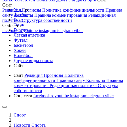
Сайт
Укр
Рус
Редакция
Прогнозы
Политика конфиденциальности
Правила
Футбол
сайту
Контакты
Правила комментирования
Редакционная
Бокс
политика
Структура собственности
Тенис
Соц. сети
Биатлон
facebook
x
youtube
instagram
telegram
viber
Легкая атлетика
Футзал
Баскетбол
Хокей
Волейбол
Другие виды спорта
Сайт
Сайт
Редакция
Прогнозы
Политика
конфиденциальности
Правила сайту
Контакты
Правила
комментирования
Редакционная политика
Структура
собственности
Соц. сети
facebook
x
youtube
instagram
telegram
viber
Спорт
Новости Cпорта