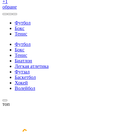
+
1
обране
Футбол
Бокс
Тенис
Футбол
Бокс
Тенис
Биатлон
Легкая атлетика
Футзал
Баскетбол
Хокей
Волейбол
топ