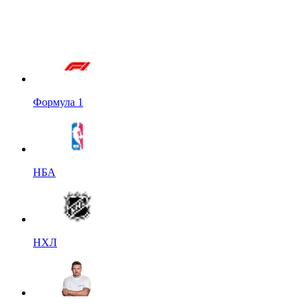
Формула 1
НБА
НХЛ