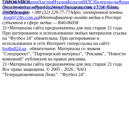
Германия
ЕВРОКУБКИ
Испания
Англия
Италия
Бельгия
МЛС
Нидерланды
Фран
Лига чемпионов
Онлайн-медиа «Футбол 24»
Лига Европы
пл. Галицкая, дом. 15, м. Львов,
Юношеская лига УЕФА
Лига
конференций
79008
Телефон +380 (32) 229-77-77
Адрес электронной почты
legal@24tv.com.ua
Идентификатор онлайн-медиа в Реестре
субъектов в сфере медиа — R40-06058
21+
Материалы сайта предназначены для лиц старше 21 года
При цитировании и использовании любых материалов ссылка
на "Футбол 24" обязательна. При цитировании и
использовании в сети Интернет гиперссылка на сайтт
football24.ua
обязательное. Материалы со знаком
"Спецпроект", "Партнерский материал", "Реклама", "Новости
компаний" публикуем на правах рекламы.
21+
Материалы сайта предназначены для лиц старше 21 года
Все права защищены. © 2005 -
2026
, ЧАО
"Телерадиокомпания Люкс". "Футбол 24".