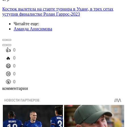
Костюк вылетела на старте турнира в Ухане, в трех сетах
уступив финалистке Ролан Гаррос-2023
Читайте еще
:
Аманда Анисимова
️👍
0
️🔥
0
️😄
0
️😢
0
️🤬
0
комментарии