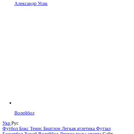
Александр Усик
Волейбол
Укр
Рус
Футбол
Бокс
Тенис
Биатлон
Легкая атлетика
Футзал
Баскетбол
Хокей
Волейбол
Другие виды спорта
Сайт