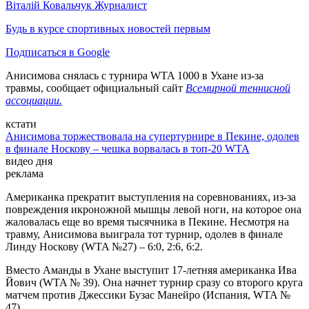
Віталій Ковальчук
Журналист
Будь в курсе спортивных новостей первым
Подписаться в Google
Анисимова снялась с турнира WTA 1000 в Ухане из-за
травмы, сообщает официальный сайт
Всемирной теннисной
ассоциации.
кстати
Анисимова торжествовала на супертурнире в Пекине, одолев
в финале Носкову – чешка ворвалась в топ-20 WTA
видео дня
реклама
Американка прекратит выступления на соревнованиях, из-за
повреждения икроножной мышцы левой ноги, на которое она
жаловалась еще во время тысячника в Пекине. Несмотря на
травму, Анисимова выиграла тот турнир, одолев в финале
Линду Носкову (WTA №27) – 6:0, 2:6, 6:2.
Вместо Аманды в Ухане выступит 17-летняя американка Ива
Йович (WTA № 39). Она начнет турнир сразу со второго круга
матчем против Джессики Бузас Манейро (Испания, WTA №
47).