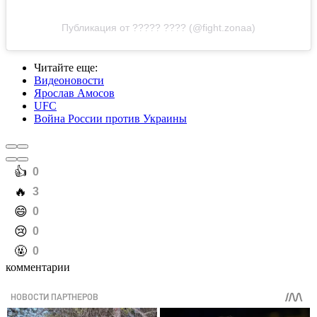
Публикация от ????? ???? (@fight.zonaa)
Читайте еще
:
Видеоновости
Ярослав Амосов
UFC
Война России против Украины
️👍
0
️🔥
3
️😄
0
️😢
0
️🤬
0
комментарии