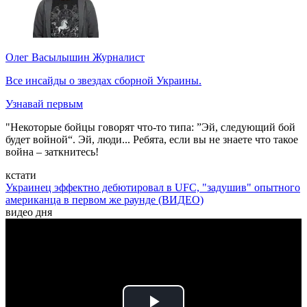
Олег Васылышин
Журналист
Все инсайды о звездах сборной Украины.
Узнавай первым
"Некоторые бойцы говорят что-то типа: ”Эй, следующий бой
будет войной“. Эй, люди... Ребята, если вы не знаете что такое
война – заткнитесь!
кстати
Украинец эффектно дебютировал в UFC, "задушив" опытного
американца в первом же раунде (ВИДЕО)
видео дня