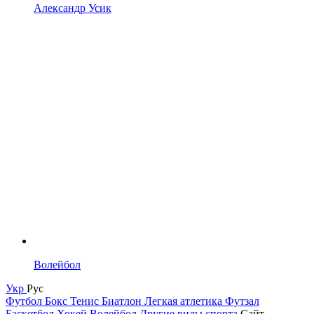
Александр Усик
Волейбол
Укр
Рус
Футбол
Бокс
Тенис
Биатлон
Легкая атлетика
Футзал
Баскетбол
Хокей
Волейбол
Другие виды спорта
Сайт