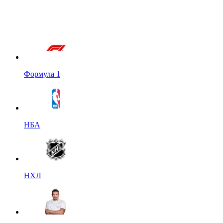
Формула 1
НБА
НХЛ