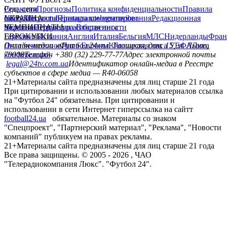
Редакция
Соц. сети
Прогнозы
Политика конфиденциальности
Правила
сайту
facebook
УКРАИНА
Контакты
x
youtube
Правила комментирования
instagram
telegram
viber
Редакционная
политика
Украина
ЧЕМПИОНАТЫ
Первая лига
Структура собственности
Вторая лига
Германия
ЕВРОКУБКИ
Испания
Англия
Италия
Бельгия
МЛС
Нидерланды
Фран
Лига чемпионов
Онлайн-медиа «Футбол 24»
Лига Европы
пл. Галицкая, дом. 15, м. Львов,
Юношеская лига УЕФА
Лига
конференций
79008
Телефон +380 (32) 229-77-77
Адрес электронной почты
legal@24tv.com.ua
Идентификатор онлайн-медиа в Реестре
субъектов в сфере медиа — R40-06058
21+
Материалы сайта предназначены для лиц старше 21 года
При цитировании и использовании любых материалов ссылка
на "Футбол 24" обязательна. При цитировании и
использовании в сети Интернет гиперссылка на сайтт
football24.ua
обязательное. Материалы со знаком
"Спецпроект", "Партнерский материал", "Реклама", "Новости
компаний" публикуем на правах рекламы.
21+
Материалы сайта предназначены для лиц старше 21 года
Все права защищены. © 2005 -
2026
, ЧАО
"Телерадиокомпания Люкс". "Футбол 24".