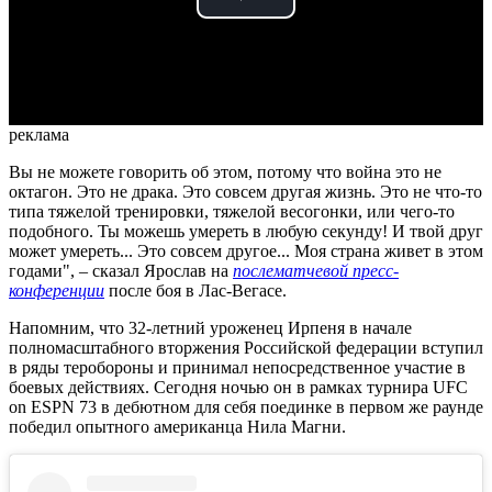
Play
Video
реклама
Вы не можете говорить об этом, потому что война это не
октагон. Это не драка. Это совсем другая жизнь. Это не что-то
типа тяжелой тренировки, тяжелой весогонки, или чего-то
подобного. Ты можешь умереть в любую секунду! И твой друг
может умереть... Это совсем другое... Моя страна живет в этом
годами", – сказал Ярослав на
послематчевой пресс-
конференции
после боя в Лас-Вегасе.
Напомним, что 32-летний уроженец Ирпеня в начале
полномасштабного вторжения Российской федерации вступил
в ряды теробороны и принимал непосредственное участие в
боевых действиях. Сегодня ночью он в рамках турнира UFC
on ESPN 73 в дебютном для себя поединке в первом же раунде
победил опытного американца Нила Магни.