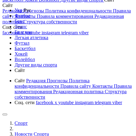
Сайт
Укр
Рус
Редакция
Прогнозы
Политика конфиденциальности
Правила
Футбол
сайту
Контакты
Правила комментирования
Редакционная
Бокс
политика
Структура собственности
Тенис
Соц. сети
Биатлон
facebook
x
youtube
instagram
telegram
viber
Легкая атлетика
Футзал
Баскетбол
Хокей
Волейбол
Другие виды спорта
Сайт
Сайт
Редакция
Прогнозы
Политика
конфиденциальности
Правила сайту
Контакты
Правила
комментирования
Редакционная политика
Структура
собственности
Соц. сети
facebook
x
youtube
instagram
telegram
viber
Спорт
Новости Cпорта