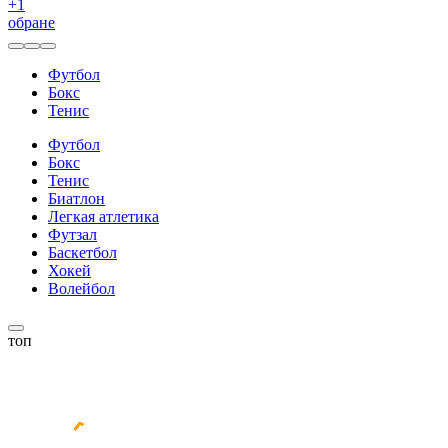
+
1
обране
Футбол
Бокс
Тенис
Футбол
Бокс
Тенис
Биатлон
Легкая атлетика
Футзал
Баскетбол
Хокей
Волейбол
топ