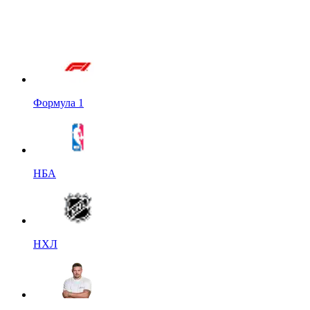
Формула 1
НБА
НХЛ