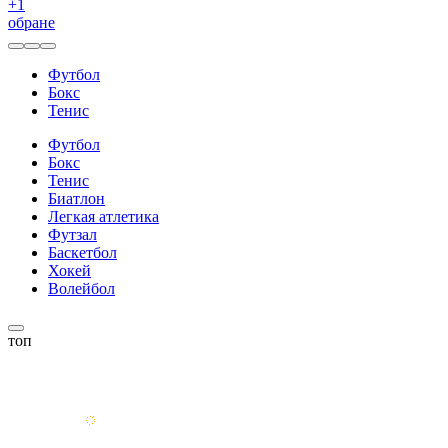
+
1
обране
Футбол
Бокс
Тенис
Футбол
Бокс
Тенис
Биатлон
Легкая атлетика
Футзал
Баскетбол
Хокей
Волейбол
топ