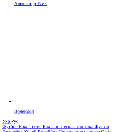
Александр Усик
Волейбол
Укр
Рус
Футбол
Бокс
Тенис
Биатлон
Легкая атлетика
Футзал
Баскетбол
Хокей
Волейбол
Другие виды спорта
Сайт