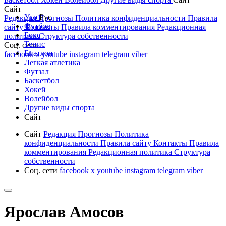
Сайт
Укр
Рус
Редакция
Прогнозы
Политика конфиденциальности
Правила
Футбол
сайту
Контакты
Правила комментирования
Редакционная
Бокс
политика
Структура собственности
Тенис
Соц. сети
Биатлон
facebook
x
youtube
instagram
telegram
viber
Легкая атлетика
Футзал
Баскетбол
Хокей
Волейбол
Другие виды спорта
Сайт
Сайт
Редакция
Прогнозы
Политика
конфиденциальности
Правила сайту
Контакты
Правила
комментирования
Редакционная политика
Структура
собственности
Соц. сети
facebook
x
youtube
instagram
telegram
viber
Ярослав Амосов