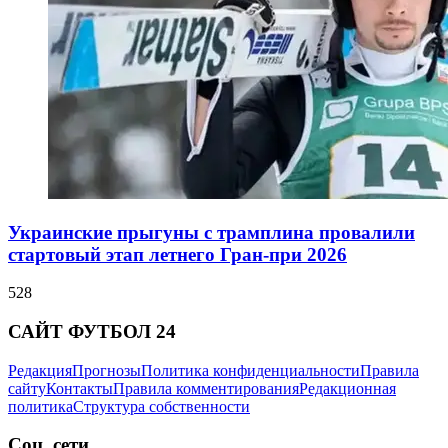
Украинские прыгуны с трамплина провалили
стартовый этап летнего Гран-при 2026
528
САЙТ ФУТБОЛ 24
Редакция
Прогнозы
Политика конфиденциальности
Правила
сайту
Контакты
Правила комментирования
Редакционная
политика
Структура собственности
Соц. сети