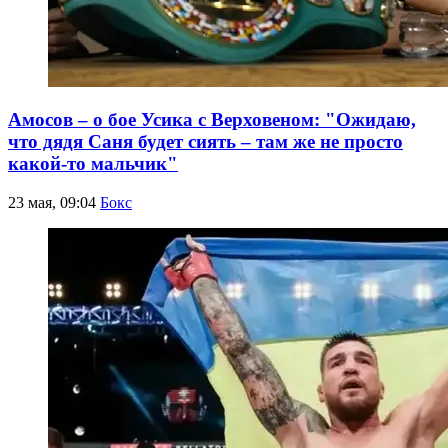
Амосов – о бое Усика с Верховеном: "Ожидаю,
что дядя Саня будет сиять – там же не просто
какой-то мальчик"
23 мая, 09:04
Бокс