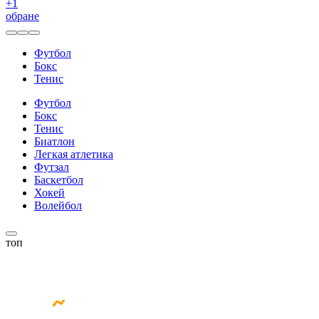
+
1
обране
Футбол
Бокс
Тенис
Футбол
Бокс
Тенис
Биатлон
Легкая атлетика
Футзал
Баскетбол
Хокей
Волейбол
топ