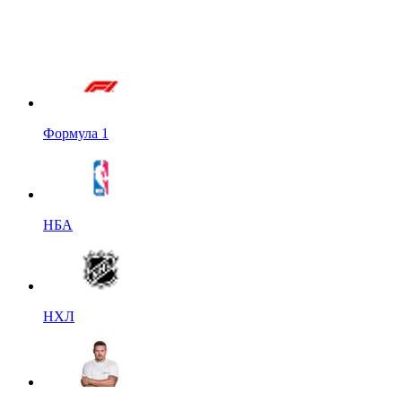
Формула 1
НБА
НХЛ