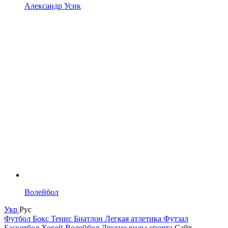
Александр Усик
Волейбол
Укр
Рус
Футбол
Бокс
Тенис
Биатлон
Легкая атлетика
Футзал
Баскетбол
Хокей
Волейбол
Другие виды спорта
Сайт