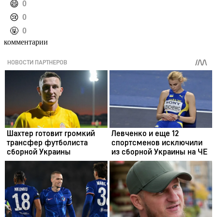
️😄
0
️😢
0
️🤬
0
комментарии