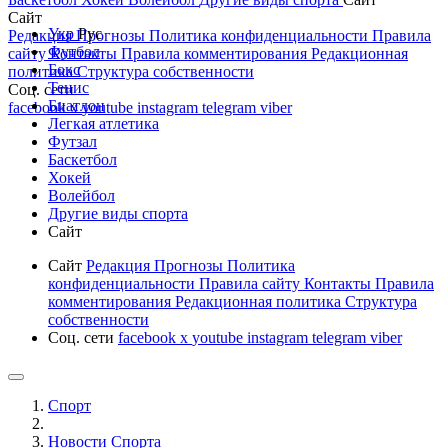
Сайт
Укр
Рус
Редакция
Прогнозы
Политика конфиденциальности
Правила
Футбол
сайту
Контакты
Правила комментирования
Редакционная
Бокс
политика
Структура собственности
Тенис
Соц. сети
Биатлон
facebook
x
youtube
instagram
telegram
viber
Легкая атлетика
Футзал
Баскетбол
Хокей
Волейбол
Другие виды спорта
Сайт
Сайт
Редакция
Прогнозы
Политика
конфиденциальности
Правила сайту
Контакты
Правила
комментирования
Редакционная политика
Структура
собственности
Соц. сети
facebook
x
youtube
instagram
telegram
viber
Спорт
Новости Cпорта