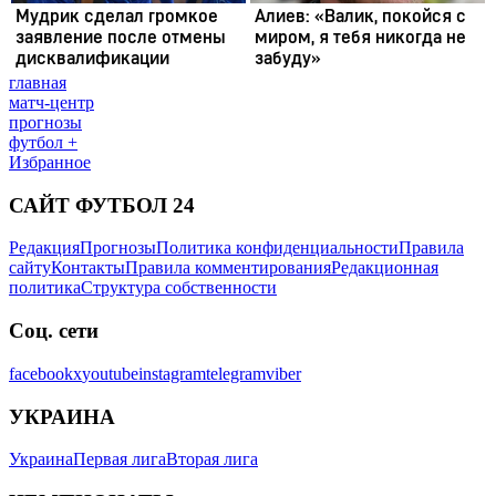
главная
матч-центр
прогнозы
футбол +
Избранное
САЙТ ФУТБОЛ 24
Редакция
Прогнозы
Политика конфиденциальности
Правила
сайту
Контакты
Правила комментирования
Редакционная
политика
Структура собственности
Соц. сети
facebook
x
youtube
instagram
telegram
viber
УКРАИНА
Украина
Первая лига
Вторая лига