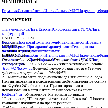
ЧЕМПИОНАТЫ
Германия
Испания
Англия
Италия
Бельгия
МЛС
Нидерланды
Фран
ЕВРОКУБКИ
Лига чемпионов
Лига Европы
Юношеская лига УЕФА
Лига
конференций
САЙТ ФУТБОЛ 24
Редакция
Соц. сети
Прогнозы
Политика конфиденциальности
Правила
сайту
facebook
УКРАИНА
Контакты
x
youtube
Правила комментирования
instagram
telegram
viber
Редакционная
политика
Украина
ЧЕМПИОНАТЫ
Первая лига
Структура собственности
Вторая лига
Германия
ЕВРОКУБКИ
Испания
Англия
Италия
Бельгия
МЛС
Нидерланды
Фран
Лига чемпионов
Онлайн-медиа «Футбол 24»
Лига Европы
пл. Галицкая, дом. 15, м. Львов,
Юношеская лига УЕФА
Лига
конференций
79008
Телефон +380 (32) 229-77-77
Адрес электронной почты
legal@24tv.com.ua
Идентификатор онлайн-медиа в Реестре
субъектов в сфере медиа — R40-06058
21+
Материалы сайта предназначены для лиц старше 21 года
При цитировании и использовании любых материалов ссылка
на "Футбол 24" обязательна. При цитировании и
использовании в сети Интернет гиперссылка на сайтт
football24.ua
обязательное. Материалы со знаком
"Спецпроект", "Партнерский материал", "Реклама", "Новости
компаний" публикуем на правах рекламы.
21+
Материалы сайта предназначены для лиц старше 21 года