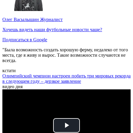
Олег Васылышин
Журналист
Хочешь видеть наши футбольные новости чаще?
Подписаться в Google
"Была возможность создать хорошую ферму, недалеко от того
места, где я живу и вырос. Такие возможности случаются не
всегда.
кстати
Олимпийский чемпион настроен побить три мировых рекорда
в следующем году – дерзкое заявление
видео дня
Play