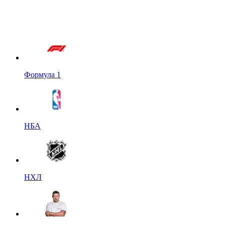
Формула 1
НБА
НХЛ