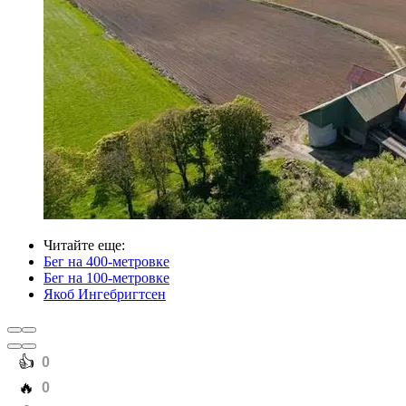
Читайте еще
:
Бег на 400-метровке
Бег на 100-метровке
Якоб Ингебригтсен
️👍
0
️🔥
0