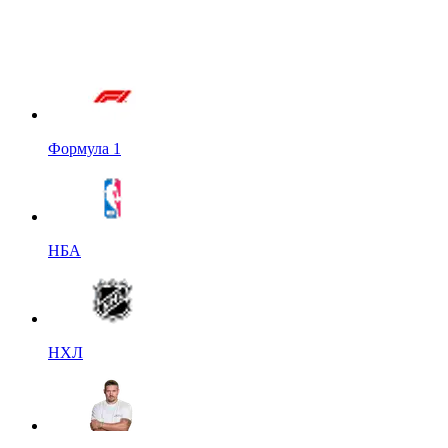
Формула 1
НБА
НХЛ