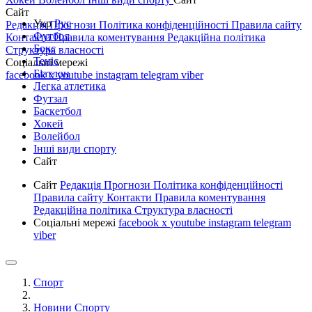
Сайт
Укр
Рус
Редакція
Прогнози
Політика конфіденційності
Правила сайту
Футбол
Контакти
Правила коментування
Редакційна політика
Бокс
Структура власності
Теніс
Соціальні мережі
Біатлон
facebook
x
youtube
instagram
telegram
viber
Легка атлетика
Футзал
Баскетбол
Хокей
Волейбол
Інші види спорту
Сайт
Сайт
Редакція
Прогнози
Політика конфіденційності
Правила сайту
Контакти
Правила коментування
Редакційна політика
Структура власності
Соціальні мережі
facebook
x
youtube
instagram
telegram
viber
Спорт
Новини Спорту