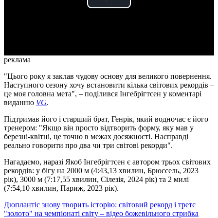
Play
Video
реклама
"Цього року я заклав чудову основу для великого повернення.
Наступного сезону хочу встановити кілька світових рекордів –
це моя головна мета", – поділився Інгебрігтсен у коментарі
виданню
VG
.
Підтримав його і старший брат, Генрік, який водночас є його
тренером: "Якщо він просто відтворить форму, яку мав у
березні-квітні, це точно в межах досяжності. Насправді
реально говорити про два чи три світові рекорди".
Нагадаємо, наразі Якоб Інгебрігтсен є автором трьох світових
рекордів: у бігу на 2000 м (4:43,13 хвилин, Брюссель, 2023
рік), 3000 м (7:17,55 хвилин, Сілезія, 2024 рік) та 2 милі
(7:54,10 хвилин, Париж, 2023 рік).
Дюплантіс знову творить історію: світовий рекорд і третє
"золото" на чемпіонаті світу – відео божевільного стрибка