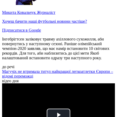
Микита Ковальчук
Журналіст
Хочеш бачити наші футбольні новини частіше?
Підписатися в Google
Інгебрігтсен заліковує травму ахіллового сухожилля, аби
повернутись у наступному сезоні. Раніше олімпійський
чемпіон-2020 заявляв, що має намір встановити 10 світових
рекордів. Для того, аби наблизитись до цієї мети Якоб
налаштований встановити одразу три наступного року.
до речі
Магучіх не втримала титул найкращої легкоатлетки Європи –
відомі переможці
відео дня