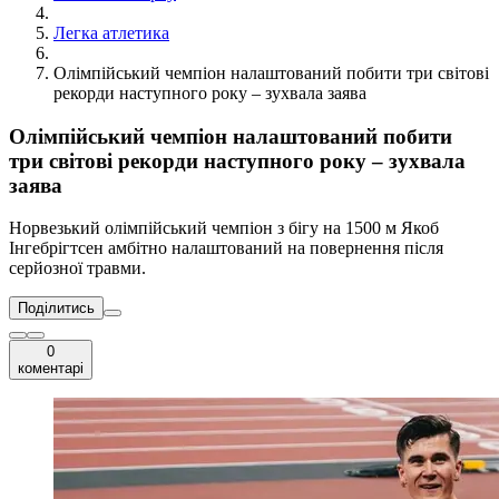
Легка атлетика
Олімпійський чемпіон налаштований побити три світові
рекорди наступного року – зухвала заява
Олімпійський чемпіон налаштований побити
три світові рекорди наступного року – зухвала
заява
Норвезький олімпійський чемпіон з бігу на 1500 м Якоб
Інгебрігтсен амбітно налаштований на повернення після
серйозної травми.
Поділитись
0
коментарі