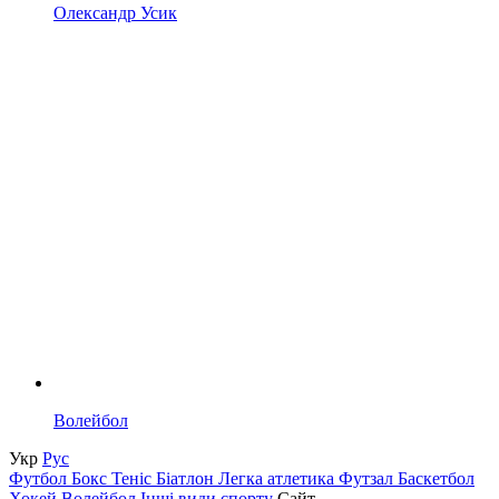
Олександр Усик
Волейбол
Укр
Рус
Футбол
Бокс
Теніс
Біатлон
Легка атлетика
Футзал
Баскетбол
Хокей
Волейбол
Інші види спорту
Сайт