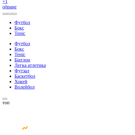
+
1
обране
Футбол
Бокс
Теніс
Футбол
Бокс
Теніс
Біатлон
Легка атлетика
Футзал
Баскетбол
Хокей
Волейбол
топ