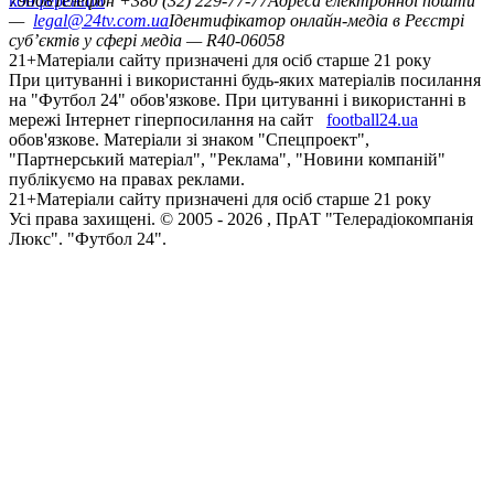
конференцій
79008
Телефон +380 (32) 229-77-77
Адреса електронної пошти
—
legal@24tv.com.ua
Ідентифікатор онлайн-медіа в Реєстрі
суб’єктів у сфері медіа — R40-06058
21+
Матеріали сайту призначені для осіб старше 21 року
При цитуванні і використанні будь-яких матеріалів посилання
на "Футбол 24" обов'язкове. При цитуванні і використанні в
мережі Інтернет гіперпосилання на сайт
football24.ua
обов'язкове. Матеріали зі знаком "Спецпроект",
"Партнерський матеріал", "Реклама", "Новини компаній"
публікуємо на правах реклами.
21+
Матеріали сайту призначені для осіб старше 21 року
Усi права захищенi. © 2005 -
2026
, ПрАТ "Телерадіокомпанія
Люкс". "Футбол 24".