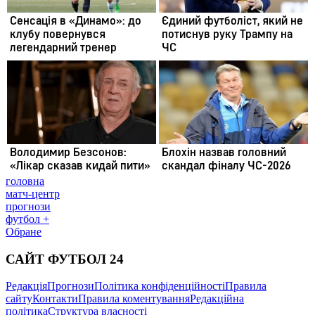
головна
матч-центр
прогнози
футбол +
Обране
САЙТ ФУТБОЛ 24
Редакція
Прогнози
Політика конфіденційності
Правила
сайту
Контакти
Правила коментування
Редакційна
політика
Структура власності