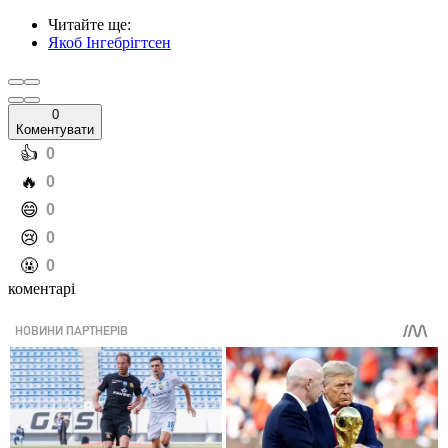
Читайте ще
:
Якоб Інгебрігтсен
0
Коментувати
️👍
0
️🔥
0
️😄
0
️😢
0
️🤬
0
коментарі