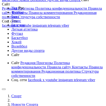
Сайт
Укр
Рус
Редакция
Прогнозы
Политика конфиденциальности
Правила
Футбол
сайту
Контакты
Правила комментирования
Редакционная
Бокс
политика
Структура собственности
Тенис
Соц. сети
Биатлон
facebook
x
youtube
instagram
telegram
viber
Легкая атлетика
Футзал
Баскетбол
Хокей
Волейбол
Другие виды спорта
Сайт
Сайт
Редакция
Прогнозы
Политика
конфиденциальности
Правила сайту
Контакты
Правила
комментирования
Редакционная политика
Структура
собственности
Соц. сети
facebook
x
youtube
instagram
telegram
viber
Спорт
Новости Cпорта