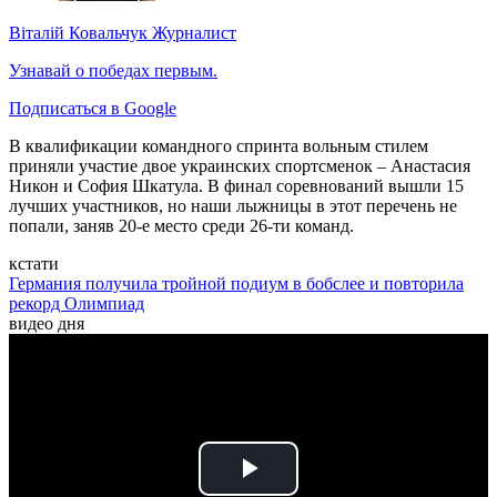
Віталій Ковальчук
Журналист
Узнавай о победах первым.
Подписаться в Google
В квалификации командного спринта вольным стилем
приняли участие двое украинских спортсменок – Анастасия
Никон и София Шкатула. В финал соревнований вышли 15
лучших участников, но наши лыжницы в этот перечень не
попали, заняв 20-е место среди 26-ти команд.
кстати
Германия получила тройной подиум в бобслее и повторила
рекорд Олимпиад
видео дня
Play