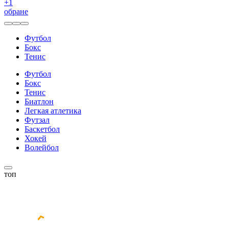
+
1
обране
Футбол
Бокс
Тенис
Футбол
Бокс
Тенис
Биатлон
Легкая атлетика
Футзал
Баскетбол
Хокей
Волейбол
топ