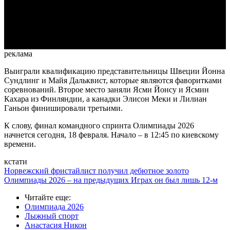
Video
реклама
Выиграли квалификацию представительницы Швеции Йонна
Сундлинг и Майя Дальквист, которые являются фаворитками
соревнований. Второе место заняли Ясми Йонсу и Ясмин
Кахара из Финляндии, а канадки Элисон Меки и Лилиан
Ганьон финишировали третьими.
К слову, финал командного спринта Олимпиады 2026
начнется сегодня, 18 февраля. Начало – в 12:45 по киевскому
времени.
кстати
Норвежский фристайлист получил дебютное золото
Олимпиады 2026 – на предыдущих Играх он был лишь 12-м
Читайте еще
:
Олимпиада 2026
Лыжный спорт
Анастасия Никон