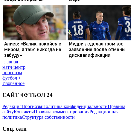
главная
матч-центр
прогнозы
футбол +
Избранное
САЙТ ФУТБОЛ 24
Редакция
Прогнозы
Политика конфиденциальности
Правила
сайту
Контакты
Правила комментирования
Редакционная
политика
Структура собственности
Соц. сети