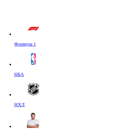
Формула 1
НБА
НХЛ