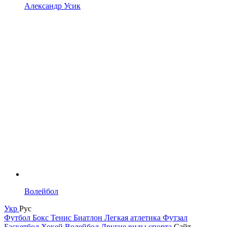
Александр Усик
Волейбол
Укр
Рус
Футбол
Бокс
Тенис
Биатлон
Легкая атлетика
Футзал
Баскетбол
Хокей
Волейбол
Другие виды спорта
Сайт