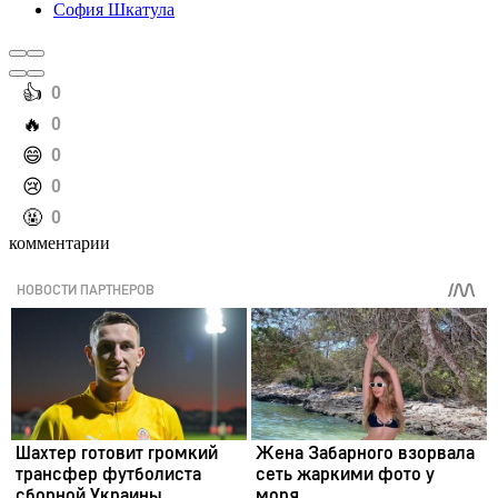
София Шкатула
️👍
0
️🔥
0
️😄
0
️😢
0
️🤬
0
комментарии