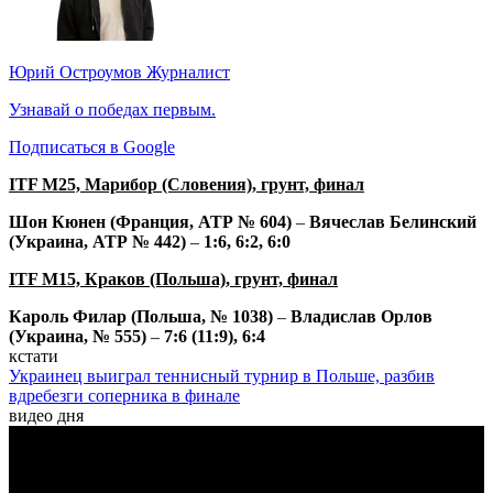
Юрий Остроумов
Журналист
Узнавай о победах первым.
Подписаться в Google
ITF M25, Марибор (Словения), грунт, финал
Шон Кюнен (Франция, АТР № 604)
–
Вячеслав Белинский
(Украина, АТР № 442)
–
1:6, 6:2, 6:0
ITF M15, Краков (Польша), грунт, финал
Кароль Филар (Польша, № 1038)
–
Владислав Орлов
(Украина, № 555)
–
7:6 (11:9), 6:4
кстати
Украинец выиграл теннисный турнир в Польше, разбив
вдребезги соперника в финале
видео дня