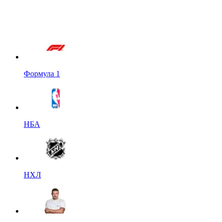
Формула 1
НБА
НХЛ