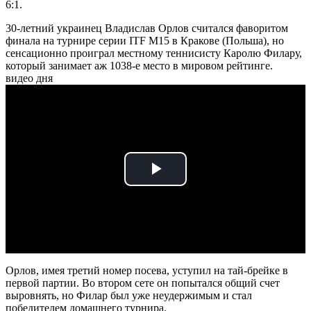
6:1.
30-летний украинец Владислав Орлов считался фаворитом
финала на турнире серии ITF M15 в Кракове (Польша), но
сенсационно проиграл местному теннисисту Каролю Филару,
который занимает аж 1038-е место в мировом рейтинге.
видео дня
Play
Video
Орлов, имея третий номер посева, уступил на тай-брейке в
первой партии. Во втором сете он попытался общий счет
выровнять, но Филар был уже неудержимым и стал
победителем домашнего турнира.