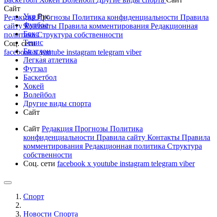
Сайт
Укр
Рус
Редакция
Прогнозы
Политика конфиденциальности
Правила
Футбол
сайту
Контакты
Правила комментирования
Редакционная
Бокс
политика
Структура собственности
Тенис
Соц. сети
Биатлон
facebook
x
youtube
instagram
telegram
viber
Легкая атлетика
Футзал
Баскетбол
Хокей
Волейбол
Другие виды спорта
Сайт
Сайт
Редакция
Прогнозы
Политика
конфиденциальности
Правила сайту
Контакты
Правила
комментирования
Редакционная политика
Структура
собственности
Соц. сети
facebook
x
youtube
instagram
telegram
viber
Спорт
Новости Cпорта