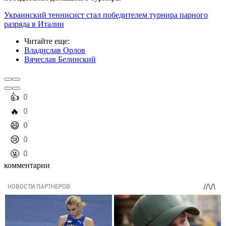
Украинский теннисист стал победителем турнира парного
разряда в Италии
Читайте еще
:
Владислав Орлов
Вячеслав Белинский
️👍
0
️🔥
0
️😄
0
️😢
0
️🤬
0
комментарии