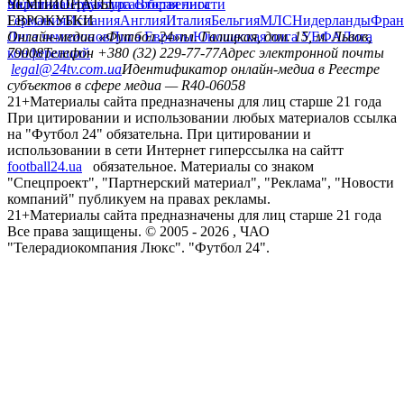
политика
Украина
ЧЕМПИОНАТЫ
Первая лига
Структура собственности
Вторая лига
Германия
ЕВРОКУБКИ
Испания
Англия
Италия
Бельгия
МЛС
Нидерланды
Фран
Лига чемпионов
Онлайн-медиа «Футбол 24»
Лига Европы
пл. Галицкая, дом. 15, м. Львов,
Юношеская лига УЕФА
Лига
конференций
79008
Телефон +380 (32) 229-77-77
Адрес электронной почты
legal@24tv.com.ua
Идентификатор онлайн-медиа в Реестре
субъектов в сфере медиа — R40-06058
21+
Материалы сайта предназначены для лиц старше 21 года
При цитировании и использовании любых материалов ссылка
на "Футбол 24" обязательна. При цитировании и
использовании в сети Интернет гиперссылка на сайтт
football24.ua
обязательное. Материалы со знаком
"Спецпроект", "Партнерский материал", "Реклама", "Новости
компаний" публикуем на правах рекламы.
21+
Материалы сайта предназначены для лиц старше 21 года
Все права защищены. © 2005 -
2026
, ЧАО
"Телерадиокомпания Люкс". "Футбол 24".