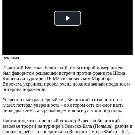
Play
Video
реклама
21-летний Вячеслав Белинский, имея второй номер посева,
был фаворитом решающей встречи против француза Шона
Кюнена на турнире ITF M25 в словенском Мариборе.
Впрочем, украинец провел очень неоднозначный поединок и
потерпел поражение.
Уверенно выиграв первый сет, Белинский затем почти на
глазах потерял уверенность
–
во втором сете он смог взять
лишь два гейма, а в решающем и вовсе уступил под ноль.
Напомним, что в прошлый уик-энд Вячеслав Белинский
завоевал трофей на турнире в Бельско-Бяла (Польша), разбив в
финале вдребезги соперника из Венгрии Петера Файта
–
6:2,