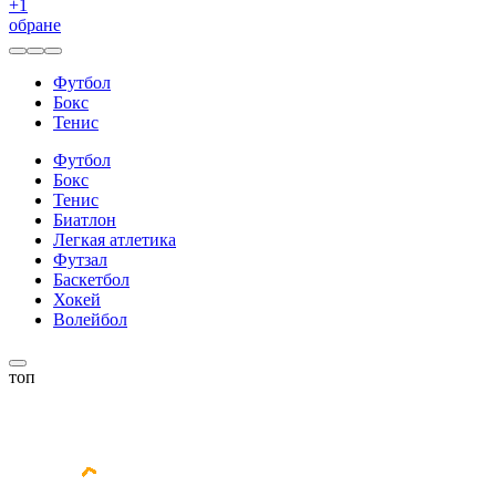
+
1
обране
Футбол
Бокс
Тенис
Футбол
Бокс
Тенис
Биатлон
Легкая атлетика
Футзал
Баскетбол
Хокей
Волейбол
топ