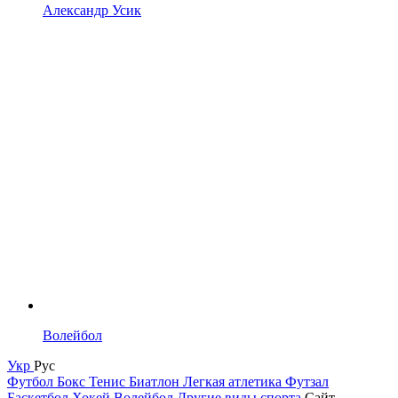
Александр Усик
Волейбол
Укр
Рус
Футбол
Бокс
Тенис
Биатлон
Легкая атлетика
Футзал
Баскетбол
Хокей
Волейбол
Другие виды спорта
Сайт