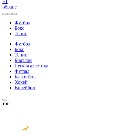
+
1
обране
Футбол
Бокс
Тенис
Футбол
Бокс
Тенис
Биатлон
Легкая атлетика
Футзал
Баскетбол
Хокей
Волейбол
топ