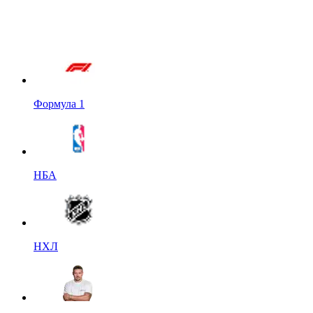
Формула 1
НБА
НХЛ