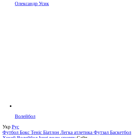
Олександр Усик
Волейбол
Укр
Рус
Футбол
Бокс
Теніс
Біатлон
Легка атлетика
Футзал
Баскетбол
Хокей
Волейбол
Інші види спорту
Сайт