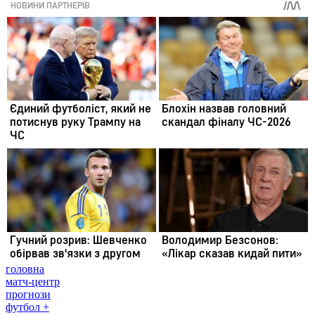
головна
матч-центр
прогнози
футбол +