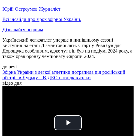
Юрій Остроумов
Журналіст
Всі інсайди про зірок збірної України.
Дізнавайся першим
Український легкоатлет уперше в нинішньому сезоні
виступив на етапі Діамантової ліги. Старт у Римі був для
Дорощука особливим, адже тут він був на подіумі 2024 року, а
також брав бронзу чемпіонату Європи-2024.
до речі
Збірна України з легкої атлетики потрапила під російський
обстріл в Луцьку – ВІДЕО наслідків атаки
відео дня
Play