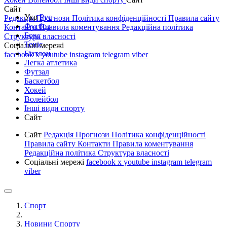
Сайт
Укр
Рус
Редакція
Прогнози
Політика конфіденційності
Правила сайту
Футбол
Контакти
Правила коментування
Редакційна політика
Бокс
Структура власності
Теніс
Соціальні мережі
Біатлон
facebook
x
youtube
instagram
telegram
viber
Легка атлетика
Футзал
Баскетбол
Хокей
Волейбол
Інші види спорту
Сайт
Сайт
Редакція
Прогнози
Політика конфіденційності
Правила сайту
Контакти
Правила коментування
Редакційна політика
Структура власності
Соціальні мережі
facebook
x
youtube
instagram
telegram
viber
Спорт
Новини Спорту