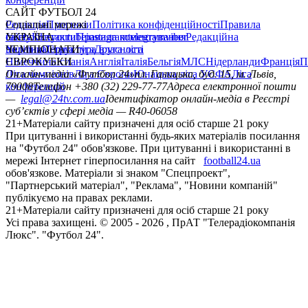
САЙТ ФУТБОЛ 24
Редакція
Соціальні мережі
Прогнози
Політика конфіденційності
Правила
сайту
facebook
УКРАЇНА
Контакти
x
youtube
Правила коментування
instagram
telegram
viber
Редакційна
політика
Україна
ЧЕМПІОНАТИ
Перша ліга
Структура власності
Друга ліга
Німеччина
ЄВРОКУБКИ
Іспанія
Англія
Італія
Бельгія
МЛС
Нідерланди
Франція
П
Ліга чемпіонів
Онлайн-медіа «Футбол 24»
Ліга Європи
Юнацька ліга УЄФА
пл. Галицька, буд. 15, м. Львів,
Ліга
конференцій
79008
Телефон +380 (32) 229-77-77
Адреса електронної пошти
—
legal@24tv.com.ua
Ідентифікатор онлайн-медіа в Реєстрі
суб’єктів у сфері медіа — R40-06058
21+
Матеріали сайту призначені для осіб старше 21 року
При цитуванні і використанні будь-яких матеріалів посилання
на "Футбол 24" обов'язкове. При цитуванні і використанні в
мережі Інтернет гіперпосилання на сайт
football24.ua
обов'язкове. Матеріали зі знаком "Спецпроект",
"Партнерський матеріал", "Реклама", "Новини компаній"
публікуємо на правах реклами.
21+
Матеріали сайту призначені для осіб старше 21 року
Усi права захищенi. © 2005 -
2026
, ПрАТ "Телерадіокомпанія
Люкс". "Футбол 24".