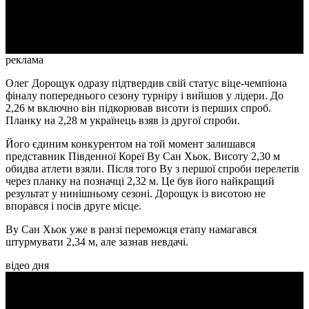
Video
реклама
Олег Дорощук одразу підтвердив свій статус віце-чемпіона
фіналу попереднього сезону турніру і вийшов у лідери. До
2,26 м включно він підкорював висоти із перших спроб.
Планку на 2,28 м українець взяв із другої спроби.
Його єдиним конкурентом на той момент залишався
представник Південної Кореї Ву Сан Хьок. Висоту 2,30 м
обидва атлети взяли. Після того Ву з першої спроби перелетів
через планку на позначці 2,32 м. Це був його найкращий
результат у нинішньому сезоні. Дорощук із висотою не
впорався і посів друге місце.
Ву Сан Хьок уже в ранзі переможця етапу намагався
штурмувати 2,34 м, але зазнав невдачі.
відео дня