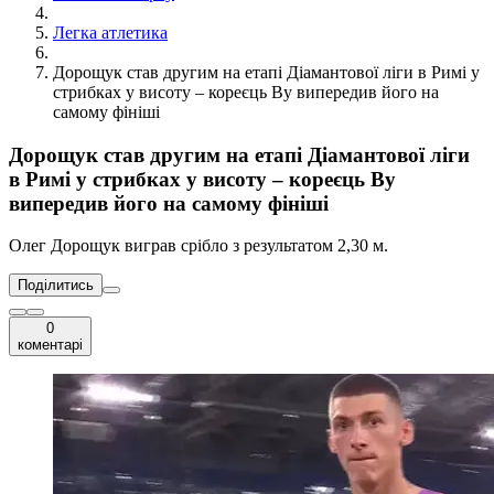
Легка атлетика
Дорощук став другим на етапі Діамантової ліги в Римі у
стрибках у висоту – кореєць Ву випередив його на
самому фініші
Дорощук став другим на етапі Діамантової ліги
в Римі у стрибках у висоту – кореєць Ву
випередив його на самому фініші
Олег Дорощук виграв срібло з результатом 2,30 м.
Поділитись
0
коментарі