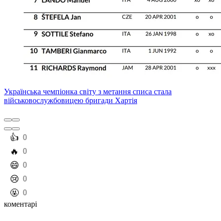
Українська чемпіонка світу з метання списа стала
військовослужбовицею бригади Хартія
️👍
0
️🔥
0
️😄
0
️😢
0
️🤬
0
коментарі