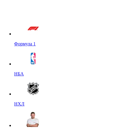
Формула 1
НБА
НХЛ