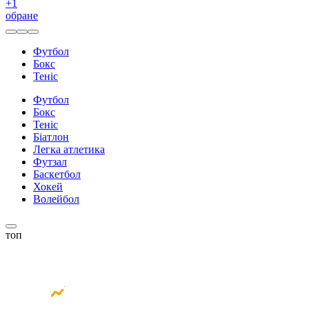
+
1
обране
Футбол
Бокс
Теніс
Футбол
Бокс
Теніс
Біатлон
Легка атлетика
Футзал
Баскетбол
Хокей
Волейбол
топ