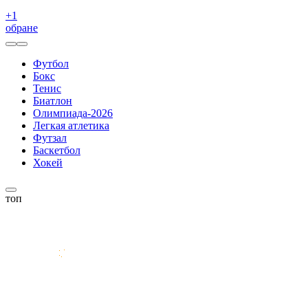
+
1
обране
Футбол
Бокс
Тенис
Биатлон
Олимпиада-2026
Легкая атлетика
Футзал
Баскетбол
Хокей
топ