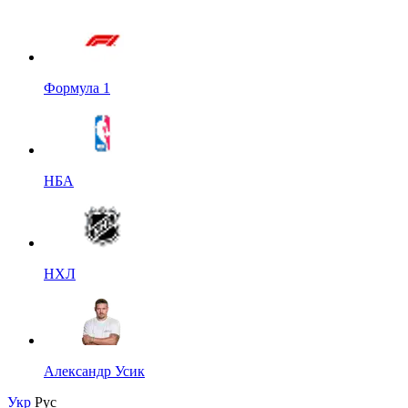
Формула 1
НБА
НХЛ
Александр Усик
Укр
Рус