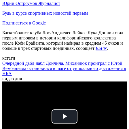
Юрий Остроумов
Журналист
Будь в курсе спортивных новостей первым
Подписаться в Google
Баскетболист клуба Лос-Анджелес Лейкес Лука Дончич стал
первым игроком в истории калифорнийского коллектива
после Коби Брайанта, который набирал в среднем 45 очков и
больше в трех стартовых поединках, сообщает
ESPN
.
кстати
Очередной дабл-дабл Дончича, Михайлюк проиграл с Ютой,
Вембаньяма остановился в шаге от уникального достижения в
НБА
видео дня
Play