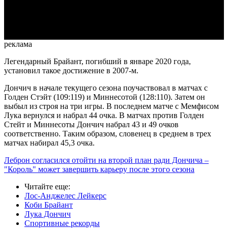
Video
реклама
Легендарный Брайант, погибший в январе 2020 года,
установил такое достижение в 2007-м.
Дончич в начале текущего сезона поучаствовал в матчах с
Голден Стэйт (109:119) и Миннесотой (128:110). Затем он
выбыл из строя на три игры. В последнем матче с Мемфисом
Лука вернулся и набрал 44 очка. В матчах против Голден
Стейт и Миннесоты Дончич набрал 43 и 49 очков
соответственно. Таким образом, словенец в среднем в трех
матчах набирал 45,3 очка.
Леброн согласился отойти на второй план ради Дончича –
"Король" может завершить карьеру после этого сезона
Читайте еще
:
Лос-Анджелес Лейкерс
Коби Брайант
Лука Дончич
Спортивные рекорды