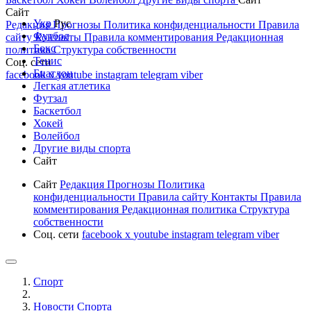
Сайт
Укр
Рус
Редакция
Прогнозы
Политика конфиденциальности
Правила
Футбол
сайту
Контакты
Правила комментирования
Редакционная
Бокс
политика
Структура собственности
Тенис
Соц. сети
Биатлон
facebook
x
youtube
instagram
telegram
viber
Легкая атлетика
Футзал
Баскетбол
Хокей
Волейбол
Другие виды спорта
Сайт
Сайт
Редакция
Прогнозы
Политика
конфиденциальности
Правила сайту
Контакты
Правила
комментирования
Редакционная политика
Структура
собственности
Соц. сети
facebook
x
youtube
instagram
telegram
viber
Спорт
Новости Cпорта