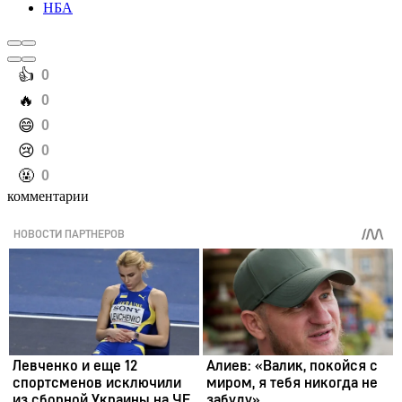
НБА
️👍
0
️🔥
0
️😄
0
️😢
0
️🤬
0
комментарии