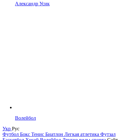
Александр Усик
Волейбол
Укр
Рус
Футбол
Бокс
Тенис
Биатлон
Легкая атлетика
Футзал
Баскетбол
Хокей
Волейбол
Другие виды спорта
Сайт