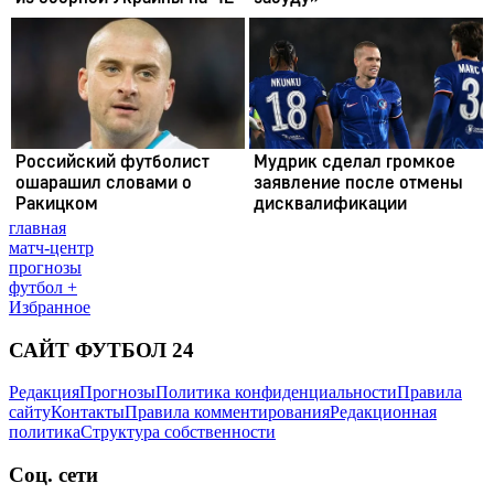
главная
матч-центр
прогнозы
футбол +
Избранное
САЙТ ФУТБОЛ 24
Редакция
Прогнозы
Политика конфиденциальности
Правила
сайту
Контакты
Правила комментирования
Редакционная
политика
Структура собственности
Соц. сети