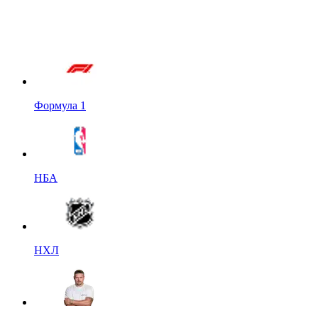
Формула 1
НБА
НХЛ