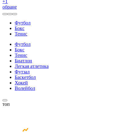
+
1
обране
Футбол
Бокс
Тенис
Футбол
Бокс
Тенис
Биатлон
Легкая атлетика
Футзал
Баскетбол
Хокей
Волейбол
топ