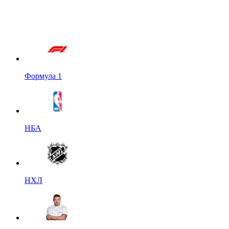
Формула 1
НБА
НХЛ