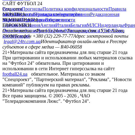
САЙТ ФУТБОЛ 24
Редакция
Соц. сети
Прогнозы
Политика конфиденциальности
Правила
сайту
facebook
УКРАИНА
Контакты
x
youtube
Правила комментирования
instagram
telegram
viber
Редакционная
политика
Украина
ЧЕМПИОНАТЫ
Первая лига
Структура собственности
Вторая лига
Германия
ЕВРОКУБКИ
Испания
Англия
Италия
Бельгия
МЛС
Нидерланды
Фран
Лига чемпионов
Онлайн-медиа «Футбол 24»
Лига Европы
пл. Галицкая, дом. 15, м. Львов,
Юношеская лига УЕФА
Лига
конференций
79008
Телефон +380 (32) 229-77-77
Адрес электронной почты
legal@24tv.com.ua
Идентификатор онлайн-медиа в Реестре
субъектов в сфере медиа — R40-06058
21+
Материалы сайта предназначены для лиц старше 21 года
При цитировании и использовании любых материалов ссылка
на "Футбол 24" обязательна. При цитировании и
использовании в сети Интернет гиперссылка на сайтт
football24.ua
обязательное. Материалы со знаком
"Спецпроект", "Партнерский материал", "Реклама", "Новости
компаний" публикуем на правах рекламы.
21+
Материалы сайта предназначены для лиц старше 21 года
Все права защищены. © 2005 -
2026
, ЧАО
"Телерадиокомпания Люкс". "Футбол 24".