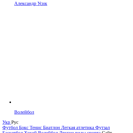
Александр Усик
Волейбол
Укр
Рус
Футбол
Бокс
Тенис
Биатлон
Легкая атлетика
Футзал
Баскетбол
Хокей
Волейбол
Другие виды спорта
Сайт