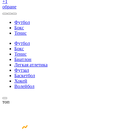
+
1
обране
Футбол
Бокс
Тенис
Футбол
Бокс
Тенис
Биатлон
Легкая атлетика
Футзал
Баскетбол
Хокей
Волейбол
топ