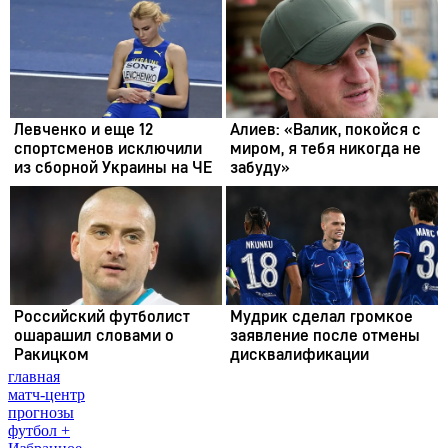
главная
матч-центр
прогнозы
футбол +