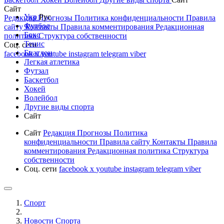
Сайт
Укр
Рус
Редакция
Прогнозы
Политика конфиденциальности
Правила
Футбол
сайту
Контакты
Правила комментирования
Редакционная
Бокс
политика
Структура собственности
Тенис
Соц. сети
Биатлон
facebook
x
youtube
instagram
telegram
viber
Легкая атлетика
Футзал
Баскетбол
Хокей
Волейбол
Другие виды спорта
Сайт
Сайт
Редакция
Прогнозы
Политика
конфиденциальности
Правила сайту
Контакты
Правила
комментирования
Редакционная политика
Структура
собственности
Соц. сети
facebook
x
youtube
instagram
telegram
viber
Спорт
Новости Cпорта