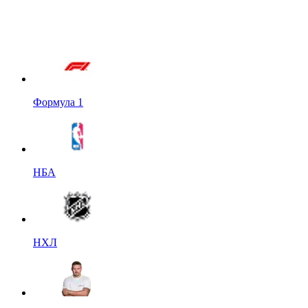
Формула 1
НБА
НХЛ