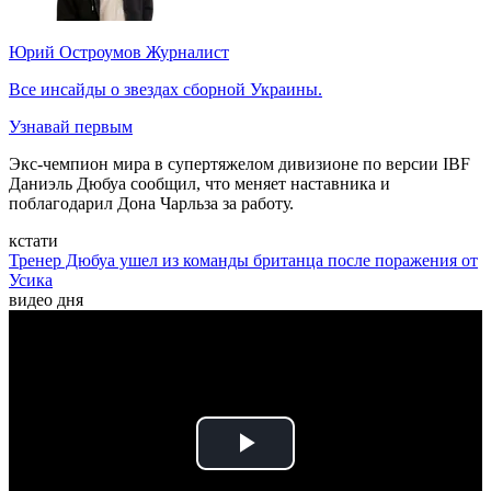
Юрий Остроумов
Журналист
Все инсайды о звездах сборной Украины.
Узнавай первым
Экс-чемпион мира в супертяжелом дивизионе по версии IBF
Даниэль Дюбуа сообщил, что меняет наставника и
поблагодарил Дона Чарльза за работу.
кстати
Тренер Дюбуа ушел из команды британца после поражения от
Усика
видео дня
Play