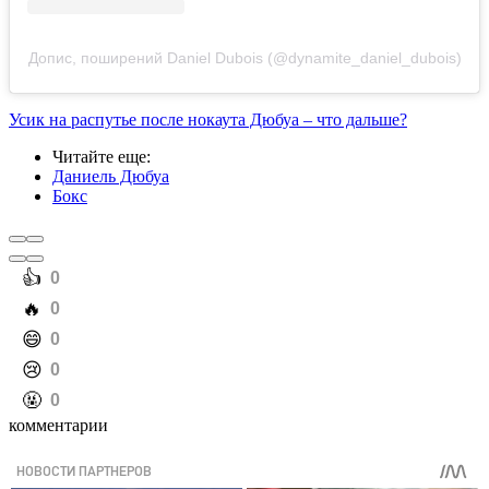
Допис, поширений Daniel Dubois (@dynamite_daniel_dubois)
Усик на распутье после нокаута Дюбуа – что дальше?
Читайте еще
:
Даниель Дюбуа
Бокс
️👍
0
️🔥
0
️😄
0
️😢
0
️🤬
0
комментарии